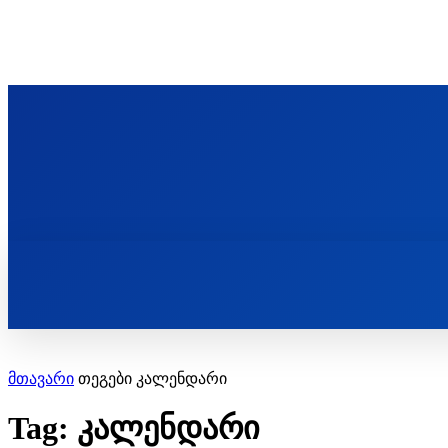
ᲬᲛᲘᲜᲓᲐ ᲞᲐᲕᲚᲔ ᲛᲝᲪᲘᲥᲣᲚᲘᲡ ᲡᲐᲮᲔᲚᲝᲑᲘ
ST. PAUL'S ORTHODOX CHRISTIAN TH
ᲞᲣᲑᲚᲘᲙᲐᲪᲘᲔᲑᲘ
მთავარი
თეგები
კალენდარი
Tag: კალენდარი