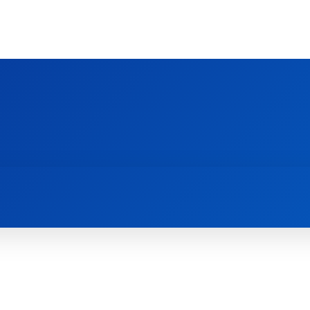
Ს ᲛᲐᲠᲗᲚᲛᲐᲓᲘᲓᲔᲑᲚᲣᲠᲘ ᲦᲕᲗᲘᲡᲛᲔᲢᲧᲕᲔᲚᲔᲑᲘᲡ ᲪᲔᲜᲢᲠᲘ
EOLOGY CENTRE
ᲥᲠᲘᲡᲢᲘᲐᲜᲝᲑᲐ ᲓᲐ ᲗᲐᲜᲐᲛᲔᲓᲠᲝᲕᲔᲝᲑᲐ
ᲛᲔᲪᲜᲘᲔᲠᲔᲑᲐ ᲓᲐ ᲠᲔᲚᲘᲒᲘᲐ