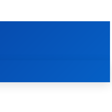
FOREIGN PUBLICATIONS
ᲙᲝᲜᲢᲐᲥᲢᲘ
ᲗᲔᲝᲚᲝᲒᲘᲣᲠᲘ ᲜᲐᲨᲠᲝᲛᲔᲑᲘ
ᲛᲔᲓᲘᲐᲗᲔᲙᲐ
ᲡᲮᲕᲐᲓᲐᲡᲮᲕᲐ
ᲡᲮᲕᲐ