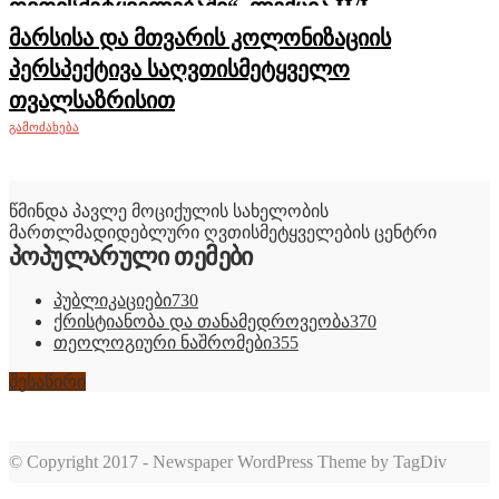
ღვთისმეტყველებაში“, ლექცია II/I
მარსისა და მთვარის კოლონიზაციის
პერსპექტივა საღვთისმეტყველო
თვალსაზრისით
ᲒᲐᲛᲝᲫᲐᲮᲔᲑᲐ
წმინდა პავლე მოციქულის სახელობის
მართლმადიდებლური ღვთისმეტყველების ცენტრი
პოპულარული თემები
პუბლიკაციები
730
ქრისტიანობა და თანამედროვეობა
370
თეოლოგიური ნაშრომები
355
შესაწირი
© Copyright 2017 - Newspaper WordPress Theme by TagDiv
romabet
deneme