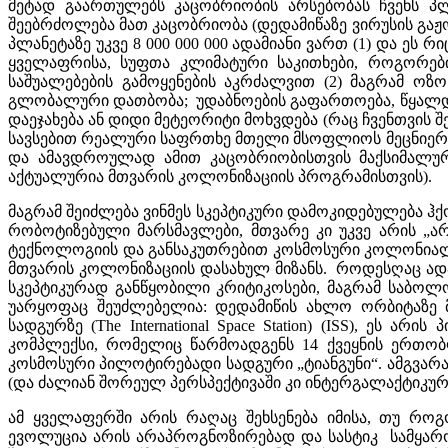
მეტად გაართულებს კაცობრიობის არსებობას ჩვენს პლა
შეებრძოლება მათ კაცობრიობა (დედამიწაზე ვირუსის გაჟ
პლანეტაზე უკვე 8 000 000 000 ადამიანი ვართ (1) და ეს
ყველაფრისა, სუფთა კლიმატური საკითხები, როგორებ
საშუალებების გამოყენების აკრძალვით (2) მაგრამ ო
გლობალური დათბობა; უდაბნოების გაფართოება, წყალდიდო
დაეჯახება ან დიდი მეტეორიტი მოხვდება (რაც ჩვენთვის 
სავსებით რეალური საფრთხე მთელი მსოფლიოს მეცნიერებს
და ამავდროულად ამით კაცობრიობისთვის მაქსიმალური
აქტუალურია მთვარის კოლონიზაციის პროგრამისთვის).
მაგრამ შეიძლება ვინმეს სკეპტიკური დამოკიდებულება ჰქ
რობოტიზებული მარსმავლები, მთვარე კი უკვე არის „ა
ტექნოლოგიის და განსაკუთრებით კოსმოსური კოლონიალუ
მთვარის კოლონიზაციის დასახულ მიზანს. როდესღაც ადა
სკეპტიკურად განწყობილი კრიტიკოსები, მაგრამ საბოლ
უარყოფაც შეუძლებელია: დედამიწის ახლო ორბიტაზე მ
სადგურზე (The International Space Station) (ISS), 
კომპლექსი, რომელიც წარმოადგენს 14 ქვეყნის ერთობ
კოსმოსური პილოტირებადი სადგური „ტიანგუნი“. ამგვარა
(და ძალიან შორეულ პერსპექტივაში კი ინტერგალაქტიკურ
ამ ყველაფერში არის რაღაც შეხსენება იმისა, თუ რ
ევოლუცია არის არაპროგნოზირებად და სასტიკ სამყარო