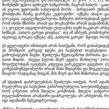
ცაში, ხელთუქმნელი და მარადიული“ (2 კორ. 5, 1, 11). 
მომენტში უცხოა ფიზიკურ სამყაროში, მაგრამ სახლს – ცა
ან ვიყოთ უცხოეთში სახლიდან შორს – პირდაპირ ეხმია
ქრისტიანი მაინც დარჩება „უცხოეთში“, იქნება ახალი
ლოკაცია, ადგილმდებარეობა მიწიერი პირობებიდან უცხო 
რომ ისინი მწირნი არიან და მოგზაურნი არიან დედამიწაზე
11). ყოველი ადგილობრივი (ქალაქის) თემი საკუთარ არსებო
ნიშნავს „სახლს გარეთ ყოფნაა“. თუ ამ აზრებს კოსმოსუ
ისეთივე პარიკია იქნება, ანუ „სახლის გარეთ“ მყოფი, რ
ეს ყველაფერი იმისთვის არის ნათქვამი, რომ დასაბუთდ
ეს პრინციპი კარგად ჯდება და სავსებით თავსებადი
გამოცხადების წიგნი, შეიძლება შევთავაზოთ მარსისა და მ
საით მიდის; ასევეა სულის მიერ ყველა შობილიც“ (იოან
მოციქულისგან იკიცხება კიდევაც გარკვეული გაგებით: ღ
გონებამიუწვდომელნი არიან მისი მსჯავრნი და მიუკვლეველი
მიაგოს? რადგანაც მისგან, მის მიერ და მის მიმართაა ყოველ
ამ სტატიის დასრულებისას შეიძლება ითქვას, რომ ადამი
რეალურია და სავსებით გამართლებულია საღვთისმეტყვე
რომ ღმერთი არის მთელი კოსმოსის, მთელი სამყაროს შე
თვალსაზრისით არანაირი დაბრკოლება არ არსებობს, რომ
იგი ადამიანს მემკვიდრეობად.
(მინდა მადლობა გადავუხადო სტატიის რეცენზირებისთვი