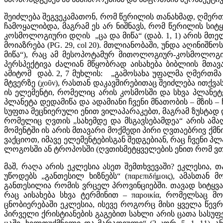
შეიძლება შეგვეკამათონ, რომ წერილის თანახმად, ღმერთმა
ჩამოყალიბდა, მაგრამ ეს არ ნიშნავს, რომ წერილის სი
კოსმოლოგიური დღის „ცა და მიწა“ (დაბ. 1, 1) არის მთელ
მოიაზრება (PG. 29, col 20). მთლიანობაში, უნდა აღინიშ
მიწა“), რაც ამ მესოპოტამურ მითოლოგიურ-კოსმოლოგი
პერსპექტივა ძალიან მწყობრად აისახება ბიბლიის მთა
ამიტომ დაბ. 2, 7 მუხლის: „გამოსახა უფალმა ღმერთმა 
მტვერზე (χοῦν), რასთან დაკავშირებითაც შეიძლება ითქვ
ის ელემენტი, რომელიც არის კოსმოსში და სხვა პლანეტებ
პლანეტა დედამიწა და ადამიანი ჩვენი მნათობის – მზის 
სუფთა მეცნიერული ენით ვილაპარაკებთ, მაგრამ ზუსტად 
რომელიც ღვთის „სახემდე და მსგავსებამდეა“ არის ამა
მომენტში ის არის მთავარი მოქმედი პირი ღვთაებრივ ქმ
ვაქციოთ, იმავე ელემენტებისგან შედგებიან, რაც ჩვენი პ
ლოგოსში ან ტროპოსში (ღვთისმეტყველების ენით რომ ვთქ
მაშ, რაღა არის ეკლესია ასეთ შემთხვევაში? ეკლესია, თ
უწოდებს „განთესილ ხიზნებს“ (παρεπιδήμοις), ამასთ
განთესილია რომის ვრცელ პროვინციებში. თავად სიტყვა πα
რაც აისახება სხვა ტერმინით – παροικία, რომელსაც 
ცნობიერებაში ეკლესია, ისევე როგორც მისი ყველა წევ
პირველი ქრისტიანების გაგებით სახლი არის ცათა სასუფე