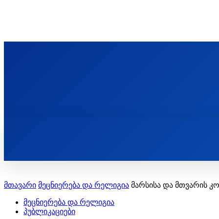
ᲬᲛᲘᲜᲓᲐ ᲞᲐᲕᲚᲔ ᲛᲝᲪᲘᲥᲣᲚᲘᲡ ᲡᲐᲮᲔᲚᲝᲑᲘ
ST. PAUL'S ORTHODOX CHRISTIAN TH
ᲞᲣᲑᲚᲘᲙᲐᲪᲘᲔᲑᲘ
მთავარი
მეცნიერება და რელიგია
მარსისა და მთვარის 
მეცნიერება და რელიგია
პუბლიკაციები