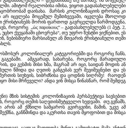
ანი გადასახლებული – დედამიწაზე თუ მარსზე, ის მოცემულ
ეულში. ამიტომ რეალობისა იმისა, ვიყოთ გადასახლებულები
აცობრიობამ დაისახა. მარსის კოლონიზაციის დროსაც კი
სი არ იცვლება მოცემულ შემთხვევაში, იცვლება მხოლოდ
ნეში ქრისტიანებს შორის ფართოდ გავრცელდა წარმოდგენა,
ს, როგორც „ὡς παροίκους“ – გადასახლებულებს (1 პეტ. 2,
 უცხო ქვეყანაში ცხოვრება“, თუ უფრო ზუსტნი ვიქნებით, ეს
ნ, ნებისმიერი მარსიანულ ან მთვარის ქრისტიანული თემი
ახლს.
ი კოსმოსურ კოლონიალურ კატეგორიებში და როგორც ჩანს,
 გაგებაში. ამგვარად, სახარება, როგორც მარადიული
ს, და გესმის მისი ხმა, მაგრამ არ იცი, საიდან მოდის ან
 სული წმიდა და ღვთის განგებას ვერ შევიმეცნებთ და ეს
ღმერთის სიუხვის, სიბრძნისა და ცოდნის სიღრმე! რაოდენ
იყო მისი მრჩეველი? ანდა ვინ მისცა წინასწარ, რომ შემდეგ
ნი) მზის სისტემის კოლონიზაციის პერსპექტივა სავსებით
 როგორც თემის საღვთისმეტყველო ხედვაში. თუ გვწამს,
 არის ამ ქმნილი სამყაროს გვირგვინი, მაშინ, უკვე ამ
ქმნა, განწმინდა და აკურთხა თავის მყოფობით და მისცა
თეოლოგი), ცალკე მადლობა მინდა გამოვხატო მამა ანტონ