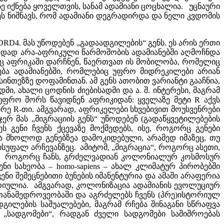
 იქნება ყოველთვის, სანამ ადამიანი ცოცხალია. უცნაური
 ეს ნიშნავს, რომ ადამიანი დეგრადირდა და ნელი კვდომის
 DRD4. მას უწოდებენ „გადაადგილების“ გენს. ეს არის ერთი
ითადად არა-აფრიკული წარმოშობის ადამიანებში აღმოჩნდა
ვინც აფრიკაში დარჩნენ, წაერთვათ ის მობილობა, რომელიც
ვდება ადამიანებში, რომლებიც უფრო მიდრეკილები არიან
სინთეზზე დოფამინთან. ამ გენს ათობით ვარიანტი გააჩნია,
მი, ახალი ცოდნის ძიებისადმი და ა. შ. ინტერესი, მაგრამ
უფრო შორს წავიდნენ აფრიკიდან: ყველაზე მეტი R აქვს
რე R-თი. ამგვარად, აფრიკელები სხვებივით მოუსვენრები
ჯერ მას „მიგრაციის გენს“ უწოდებენ (გადაწყვეტილებების
ს გენი ჩვენს ქცევაზე მოქმედებს, ისე, როგორც გენები
არა მხოლოდ გენებზეა დამოკიდებული, არამედ იმაზეც, თუ
უფალ არჩევანზეც. ამიტომ, „მიგრაცია“, როგორც ასეთი,
ესზე. როგორც ჩანს, გრძელვადიან კოლონიალურ კოსმოსურ
ენი სახეობა – homo-sapiens – ახალ კლიმატურ პირობებში
ნი შემეცნებითი ბუნების იმანენტურია და ამაში არაფერია
ტრიულია. ამგვარად, კოლონიზაცია ადამიანის ევოლუციურ
ს თანამედროვეობაში და აგრძელებს ჩვენს (პრე)ისტორიულ
ილების საშუალებები, მაგრამ რჩება შინაგანი სწრაფვა
„სადგომები“, რადგან ძველი სადგომები საშიშროებას