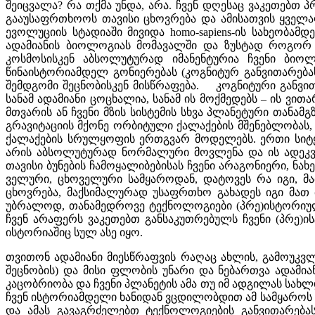
შეიცვალა? რა თქმა უნდა, არა. ჩვენ დღესაც ვაკეთებთ
გააუსაფრთხოოს თავისი ცხოვრება და ამისათვის ყველ
ევოლუციის სტადიაში მივიდა homo-sapiens-ის სახეობა
ადამიანის ბიოლოგიას მომავალში და ზუსტად როგორ მუტ
კოსმოსისკენ აბსოლუტურად იმანენტურია ჩვენი ბიოლ
წინაისტორიამდელ გონიერებას (კოგნიტურ განვითარებას
შემდგომი შეცნობისკენ მისწრაფება. კოგნიტური განვით
სანამ ადამიანი ცოცხალია, სანამ ის მოქმედებს – ის 
მთვარის ან ჩვენი მზის სისტემის სხვა პლანეტური თანამ
გრავიტაციის მქონე ორბიტული ქალაქების მშენებლობას
ქალაქების სრულყოფის ერთგვარ მოდელებს. ერთი სიტ
არის აბსოლუტურად ნორმალური მოვლენა და ის ადეკვატ
თავისი ბუნების ჩამოყალიბებისას ჩვენი არაგონიერი, ნა
ველური, ცხოველური სამყაროდან, დატოვეს რა იგი, მა
ცხოვრება, მაქსიმალურად უსაფრთხო გახადეს იგი მათ
უბრალოდ, თანამედროვე ტექნოლოგიები (პრე)ისტორიული
ჩვენ არაფერს ვაკეთებთ განსაკუთრებულს ჩვენი (პრე
ისტორიაშიც სულ ასე იყო.
თვითონ ადამიანი მიესწრაფვის რაღაც ახლის, გამოუკვლე
შეცნობის) და მისი ფლობის უნარი და ნებართვა ადამი
კაცობრიობა და ჩვენი პლანეტის ამა თუ იმ ადგილას სახლ
ჩვენ ისტორიამდელი ხანიდან ვცდილობდით ამ სამყაროს 
და ამას გავაგრძელებთ ტექნოლოგიების განვითარება