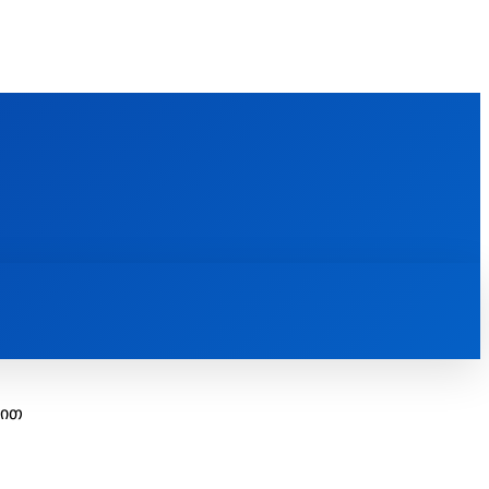
FOREIGN PUBLICATIONS
ᲙᲝᲜᲢᲐᲥᲢᲘ
ᲗᲔᲝᲚᲝᲒᲘᲣᲠᲘ ᲜᲐᲨᲠᲝᲛᲔᲑᲘ
ᲛᲔᲓᲘᲐᲗᲔᲙᲐ
ᲡᲮᲕᲐᲓᲐᲡᲮᲕᲐ
ᲡᲮᲕᲐ
სით