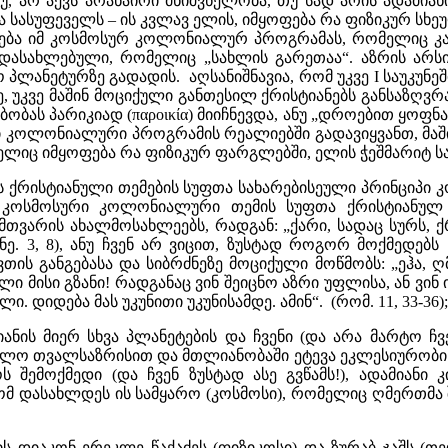
ანუ, არ აქვს არანაირი მნიშვნელობა, თუ სად არის ადამი
თა სასუფეველს – ის კვლავ ელის, იმყოფება რა ფიზიკურ სხ
ნება იმ კოსმოსურ კოლონიალურ პროგრამას, რომელიც კ
 გადასახლებული, რომელიც „სახლის გარეთაა“. აზრის არ
პლანეტურზე გადადის. აღსანიშნავია, რომ უკვე I საუკუ
, უკვე მაშინ მოციქული განთესილ ქრისტიანებს განსაზღვრავ
ბას პარიკიად (παροικία) მიიჩნევდა, ანუ „დროებით ყოფნა,
რი კოლონიალური პროგრამის რეალიებში გადავიყვანთ, მაში
ომელიც იმყოფება რა ფიზიკურ ფარგლებში, ელის ჭეშმარიტ ს
ეს ქრისტიანული თემების სუფთა სახარებისეული პრინციპ
ა კოსმოსური კოლონიალური თემის სუფთა ქრისტიანულ
თვარის ახალმოსახლეებს, რადგან: „ქარი, სადაც სურს, ქრი
ე. 3, 8), ანუ ჩვენ არ ვიცით, ზუსტად როგორ მოქმედებს
ვთის განგებასა და სიბრძნეზე მოციქული მოწმობს: „ეჰა, 
 მისი გზანი! რადგანაც ვინ შეიცნო აზრი უფლისა, ან ვინ 
ი. დიდება მას უკუნითი უკუნისამდე. ამინ“. (რომ. 11, 33-36);
ანის მიერ სხვა პლანეტების და ჩვენი (და არა მარტო ჩვე
ლო თვალსაზრისით და მთლიანობაში ეტევა ეკლესიურობის,
მოქმედი (და ჩვენ ზუსტად ასე გვწამს!), ადამიანი კი
 დასახლდეს ის სამყარო (კოსმოსი), რომელიც ღმერთმა შე
ს დიაკონ ერეკლე წაქაძეს (ფიზიკოსი) და ზურაბ ჯაშს (