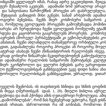
 პრინციპში ყველაფერ იმას, რასაც ადრე ვაკეთებდით, შ
აფერ შესაძლოს აკეთებს. ადამიანი ხომ უბრალოდ არაგ
მდე და სახეობათა წარმოქმნის პროცესი არ დასრულებულ
აციას განიცდის მისი გენები. სანამ არსებობს ადამია
ოგიური ბუნებისა, ჩვენს მიერ კოსმოსური სამყაროს კ
), რომელიც ევოლუციის პროცესში გამოუმუშავდა ჰომინი
არება არ ჩერდებოდა ჩვენი ევოლუციის რომელიმე ეტაპზე,
ვითარდება და კაცობრიობა გააგრძელებს პროგრესს. კოსმ
გზავრების (შორეულ პერსპექტივაში კი ეგზოპლანეტების) კ
, ამასთან, ჩვენი ახლანდელი თანამედროვე ორბიტული კ
ყვით, გადასახლება როგორც პროცესი ან როგორც მოვლე
ურად ასახავს ჩვენი (წინა)ისტორიის რეალობებს ისევ
ხევრად გონიერი წინაპრები მკვიდრდებოდნენ გამოქვაბულებშ
თ ადამიანური რეალობის სამყაროში შემოიტანეს კულტუ
 მიერ უკონტროლო და ველური ბუნების გარე უარყოფითი 
 ტექნოლოგიებისგან განსხვავებით უკვე დიდი ხანია ახა
)ისტორიული რეალობისგან განსხვავებით, უბრალოდ, ვით
ველის შეცნობას, ის თავისთვის ხსნიდა და ხსნის ცოდნის 
ანს მიეცა ღმერთისგან (დაბ. 1, 28). მთელი ბიბლია ა
დებოდა და თან ჰქონდა ამის ღვთაებრივი რეზოლუცია. ამიტო
„დამორჩილებას“, რომ მას ჩვენებურად ეცხოვრა, ჩვენ ვი
სთან ერთად, ვსრულყოფთ რა იმ გონებას, რომელიც შევ