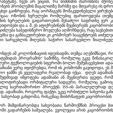
ნეტაზე. ჩვენ არ ვიცით, რა სიმძიმის (ხარისხის) მქო
ონვის პრობლემის მაგალითზე მარსზე და მთვარესე ის დრო
 რიცხვი გაიზრდება, რაც აორმაგებს მომაკვდინებელი ვირუსე
იცაა: ოზონის ხვრელები რომლებიც ფართოვდება (თუმცა
ზონის ხვრელების გაფართოების შესაძლო საფრთხე ჯერ კ
ბები და ა. შ. ეს აფიქრებინებს მეცნიერებს კაცობრიობ
შეიძლება საბედისწერო მოვლენა აღმოჩნდეს), რაც სავსებ
ა და განსაკუთრებით კი კოსმოსურ სააგენტოებს აიძულებს
 სარგებლის მიღებას: საჭირო სასარგებლო წიაღისეულ
ონდეს ამ კოლონიზაციის იდეისადმი, თუმცა აღვნიშნავთ, რ
რტემიდას პროგრამის“ სამიზნე, რომელიც უკვე წინასაკო
რი ტექნოლოგიების სფეროში ბოლო შემუშავებებით ადამ
მიანი ვერც იფიქრებდა, რომ ის კოსმოსში გავიდოდა, ეს 
ოო ჯამში ეს ყველაფერი რეალობად იქცა. დღეს ადამიან
უდმივად იმყოფება ადამიანი ან მეცნიერთა ჯგუფი, რ
ეს არის პილოტირებადი ორბიტალური სადგური, რომელიც გა
ლივ საერთაშორისო პროექტს. ISS-ის პარალელურად დედ
დ, ადამიანი, როგორც ფაქტი, უკვე ორბიტული სახეობა გახ
 სახეობად გახდომა), რისკენაც მიისრწაფვის კაცობრიობის
ოგორ მიმდინარეობდა სახეობათა წარმოქმნის პროცესი 
ში გადარჩენის საშუალება. ევოლუცია არის კაცობრიობი