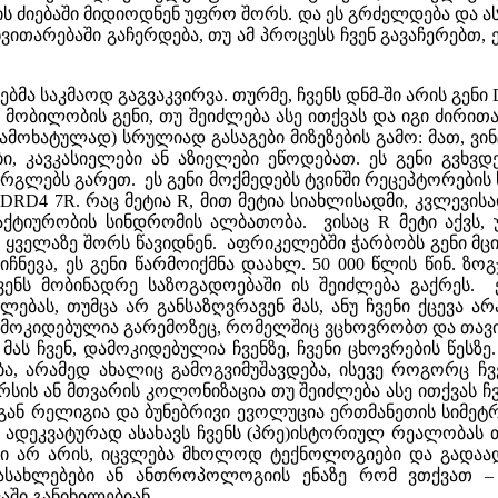
 ძიებაში მიდიოდნენ უფრო შორს. და ეს გრძელდება და ასე
ნვითარებაში გაჩერდება, თუ ამ პროცესს ჩვენ გავაჩერებთ,
მა საკმაოდ გაგვაკვირვა. თურმე, ჩვენს დნმ-ში არის გენი
 მობილობის გენი, თუ შეიძლება ასე ითქვას და იგი ძირ
გამოხატულად) სრულიად გასაგები მიზეზების გამო: მათ, 
ბი, კავკასიელები ან აზიელები ეწოდებათ. ეს გენი გვხ
რგლებს გარეთ. ეს გენი მოქმედებს ტვინში რეცეპტორების 
DRD4 7R. რაც მეტია R, მით მეტია სიახლისადმი, კვლევისად
ტიურობის სინდრომის ალბათობა. ვისაც R მეტი აქვს, 
ველაზე შორს წავიდნენ. აფრიკელებში ჭარბობს გენი მცი
ევა, ეს გენი წარმოიქმნა დაახლ. 50 000 წლის წინ. ზოგ
ენს მობინადრე საზოგადოებაში ის შეიძლება გაქრეს. ე
ლებას, თუმცა არ განსაზღვრავენ მას, ანუ ჩვენი ქცევა 
ოკიდებულია გარემოზეც, რომელშიც ვცხოვრობთ და თავის
ა მას ჩვენ, დამოკიდებულია ჩვენზე, ჩვენი ცხოვრების წ
ბა, არამედ ახალიც გამოგვიმუშავდება, ისევე როგორც ჩვ
სის ან მთვარის კოლონიზაცია თუ შეიძლება ასე ითქვას ჩვე
დგან რელიგია და ბუნებრივი ევოლუცია ერთმანეთის სიმე
რია, ადეკვატურად ასახავს ჩვენს (პრე)ისტორიულ რეალობა
ი არ არის, იცვლება მხოლოდ ტექნოლოგიები და გადაადგ
დასახლებები ან ანთროპოლოგიის ენაზე რომ ვთქვათ – 
აში განიხილებიან.