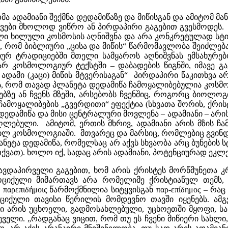
 ადამიანი შექმნა დედამიწაზე და მიწისგან და ამიტომ მა
ტყვები მხოლოდ ვიწრო ან პირდაპირი გაგებით გვესმოდეს
ი ხილული კოსმოსის აღნიშვნა და არა კონკრეტულად სტიქიე
ნოს, რომ ბიბლიური „ცისა და მიწის“ წარმომავლობა შეიძლე
ურ ტრადიციებში მთელი სამყაროს აღნიშვნას ემსახურ
ვარ კოსმოლოგიურ ტექსტში – დაბადების წიგნში, იმავე 
ადამი (კაცი) მიწის მტვერისაგან“ პირდაპირი წაკითხვა ა
ას, რომ თავად პლანეტა დედამიწა ჩამოყალიბებულია კოსმოს
ზე ან ჩვენს მზეში, არსებობს ჩვენშიც, როგორც ბიოლოგიუ
– ჩამოყალიბების „გვერდითი“ ეფექტია (სხვათა შორის, ქრ
დედამიწა და მისი ცენტრალური მოვლენა – ადამიანი – არი
ღლებული. ამიტომ, ერთის მხრივ, ადამიანი არის მზის ჩა
ნილ კოსმოლოგიაში. მთვარეც და მარსიც, რომლებიც გვინ
ლანეტა დედამიწა, რომელსაც არ აქვს სხვაობა არც ბუნების 
ვათ). ხოლო იქ, სადაც არის ადამიანი, პოტენციურად ეკლე
ავდაპირველი გაგებით, ხომ არის ქრისტეს მორწმუნეთა კრ
ან მოციქული მიმართავს არა რომელიმე ქრისტიანულ თემს
ρεπιδήμοις წარმოქმნილია სიტყვისგან παρ-επίδημος – რა
მოციქული თავისი წერილის მომდევნო თავში იყენებს. ამ
რი არის უცხოელი, გადმოსახლებული, უცხოეთში მყოფი, სა
ველი. „რადგანაც ვიცით, რომ თუ ეს ჩვენი მიწიერი სახლი,