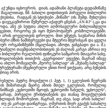
ნ აქ უნდა იცხოვროს. დიახ, ადამიანი პლანეტა დედამიწაზე
. მაგალითად, წმ. ბასილი დიდისთვის პირველი ბიბლიური
ბისა, რადგან ეს სტიქიები „მიწაში“ (იხ. შემდ. მუხლები)
ბა დავუკავშიროთ შუმერულ-აქადურ ცნებას „AN-KI“ („ცა და
ებოდა, ანუ ეს სუფთა ახლო აღმოსავლური ბიბლიამდელი
გაგებით, როგორც ეს იყო მესოპოტამურ კოსმოლოგიებში.
რ არის ყოველთვის დროული. მით უმეტეს, საუბარია მიწის
ური (მზის ნამსხვრევები და მტვერი) მტვრისგან და ყველა
რ ორგანიზმებში (წყალბადი, აზოტი, ჟანგბადი და ა. შ.).
ისტიანული თავმდაბლობისთვის ეს ძალიან კარგი აზრია) თუ
ს ბიბლიური რეალობის ფიზიკური სამყაროს მთავარი სახე,
მოყალიბების თითქოს „გვერდითი“ ეფექტი, მაგრამ იმავე
და ახლო მომავალში „მეორე სახლად“ ან „მესამე სახლად“
სტრუქტურაში (მეცნიერული ენით რომ ვთქვათ), არც ბუნების
სიაც არის.
ებული. პეტრე მოციქული (1 პეტ. 1, 1) ეკლესიის წევრებს
, ის მიმართავს მცირე აზიის მთელ ეკლესიას, რომელიც
ც ნიშნავს „უცხოეთში მყოფს, უცხოეთში ჩასულს, უცხოელს“,
გვარად, პირველი ქრისტიანების და თანაც მოციქულების
ხლიდან მოშორებით. მაგრამ, თუ ასეა, სად არის სახლი?
 თუ ეს კარავი დაინგრევა, ღმერთის მიერ გვაქვს სასახლე