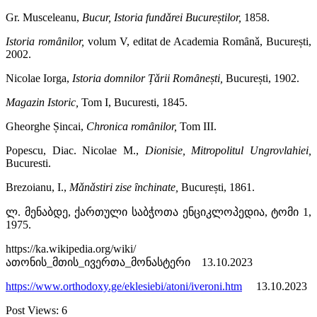
Gr. Musceleanu,
Bucur, Istoria fundǎrei Bucureștilor,
1858
.
Istoria romȃnilor,
volum V, editat de Academia Romȃnǎ, București,
2002
.
Nicolae Iorga,
Istoria domnilor Țǎrii Romȃnești,
București, 1902
.
Magazin Istoric,
Tom I, Bucuresti, 1845.
Gheorghe Șincai,
Chronica romȃnilor,
Tom III
.
Popescu, Diac. Nicolae M.,
Dionisie, Mitropolitul Ungrovlahiei,
Bucuresti
.
Brezoianu, I.,
Mǎnǎstiri zise ȋnchinate,
București, 1861
.
ლ. მენაბდე, ქართული საბჭოთა ენციკლოპედია, ტომი 1,
1975.
https://ka.wikipedia.org/wiki/
ათონის_მთის_ივერთა_მონასტერი
13.10.2023
https://www.orthodoxy.ge/eklesiebi/atoni/iveroni.htm
13.10.2023
Post Views:
6