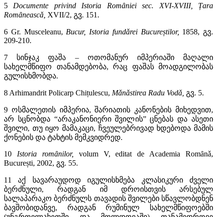
5
Documente privind Istoria Romȃniei sec. XVI-XVIII, Țara
Romȃneascǎ,
XVII/2, გვ
. 151.
6 Gr. Musceleanu,
Bucur, Istoria fundǎrei Bucureștilor,
1858,
გვ.
209-210.
7 სინჯაკ ფაშა – ოთომანურ იმპერიაში მაღალი
სახელმწიფო თანამდებობა, რაც ფაშას მოადგილობას
გულისხმობდა.
8 Arhimandrit Policarp Chițulescu,
Mǎnǎstirea Radu Vodǎ,
გვ. 5.
9 ოსმალეთის იმპერია, შარიათის კანონების მიხედვით,
არ სცნობდა “არაკანონიერი შვილის” ცნებას და ასეთი
შვილი, თუ იყო მამაკაცი, ჩვეულებრივად ხდებოდა მამის
ქონების და ტახტის მემკვიდრედ.
10
Istoria romȃnilor,
volum V, editat de Academia Romȃnǎ,
București, 2002,
გვ. 55.
11 აქ სავარაუდოდ იგულისხმება კლასიკური ძველი
ბერძნული, რადგან იმ დროისთვის არსებულ
სალაპარაკო ბერძნულს თავადის შვილები სწავლობდნენ
ბავშობიდანვე, რადგან რუმინულ სახელმწიფოებში
(უნგროვლახეთში და მოლდოვაში) თანამედროვე