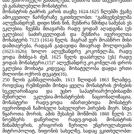
მას გამორჩეული განათლება, შესწირა მათ საკუთრებაში
ეს განახლებული მონასტერი.
მონასტრის ტაძრის კარის თავზე 1624-1625 წლებში ქვაზე
ამოკვეთილ წარწერაზე ვკითხულობთ: “განსვენებულმა
ალექსანდრუმ, დიდი ხნის წინ, შესწირა წმინდა სამებას ეს
ეკლესია. ჩვენმა მთავარმა რადუ ვოდამ აღადგინა [ეს
ეკლესია] საძირკველიდან და შესწირა ივერიელთა
მონასტერს 7123 (1614) წელს. მაგრამ ვერ მოასწრო მისი
დამთავრება, რადგან გადავიდა მთავრად მოლდოვაში
(1623-1626); ხოლო ალექსანდრუ კოკონულ-მა, რადუ
ვოდა მიხნეა-ს ძემ, 1625 წელს დაასრულა [ეს] რადუ
ვოდას მონასტერი.(15)” ალექსანდრუ კოკონულ-ის დროს
ეკლესია მოიხატა კიდევაც; მოხატულობა დაჯდა ერთი
მილიონი ოქროს დუკატი(16).
250 წლის განმავლობაში, 1613 წლიდან 1863 წლამდე,
როდესაც რუმინეთში მოხდა ყველა მონასტრის ქონების
სეკულარიზაცია და უცხო საპატრიარქოებისადმი
შეწირული ეკლესია-მონასტრების ნაციონალიზაცია,
მონასტერი რადუ-ვოდა იმართებოდა მონასტერ
ივერონიდან ჩამოსული სასულიერო პირების მიერ. სხვა
წყაროთა შორის, ამის შესახებ მოწმობს 1860 წელს 25
ნოემბერს დაწერილი რადუ-ვოდას მონასტრის
წინამძღვრის, გრიგორის წერილი უნგროვლახეთის
მიტროპოლიტ, ნიფონის სახელზე, სადაც ვკითხულობთ: