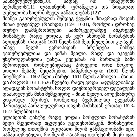
სასწავლებლებში(10), სადაც ის: “სწავლობს
ბერძნულს(11), ლათინურს, ფრანგულს და ზოგადად
ღებულობს სიღრმისეულ განათლებას.(12)”
მიხნეა გათურქებულის შემდეგ ქვეყნის მთავრად მოდის
მიხაი ვიტეაზულ (რაინდი) (1591-1601), რომლის დროსაც
თურქი დამპყრობლები საძირკველამდე ანგრევენ
მონასტერ რადუ ვოდას. ის ვერ ასწრებს მონასტრის
აღდგენას, რადგან 1601 წელს მას შეთქმულებით კლავენ.
იმავე წელს ევროპიდან ბრუნდება მიხნეა
გათურქებულისა და ვიშას შვილი, რადუ და იკავებს
უნგროვლახეთის ტახტს. ქვეყანას ის მართავს სამი
პერიოდით, რომლებიდანაც პირველი ორი მოკლე,
ხოლო მესამე შედარებით ხანგრძლივია: (1601 წლის
ნოემბერი – 1602 წლის მარტი; 1611 წლის აპრილი – მაისი;
და ბოლოს 1611-1626 წლები). რადუ ვოდა საფუძვლიანად
აღადგენს მონასტერს, ხოლო დაუმთავრებელ დეტალებს
დაასრულებს მისი მემკვიდრე – მისი შვილი, ალექსანდრუ
კოკონულ (მცირე), რომელიც ბევრწილად ქვეყანას
მართავდა პარალელურად თავის მამასთან ერთად 1623-
1627 წლებში(13).
ვლახეთის ტახტზე რადუ ვოდას მოსვლით მონასტრის
ბედი მკვეთრად იცვლება უკეთესობისკენ. მონასტერი,
რომელიც თითქმის ოცდაათი წლის განმავლობაში იყო
განადგურებული, რომლის ტაძარიც თურქების მიერ იყო