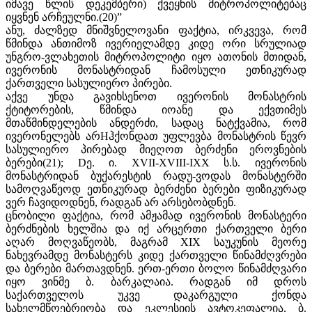
იმავე წლის დეკემბერი) ქვეყნის მიტროპოლიტებაც
იყვნენ არჩეულნი.(20)”
ანუ, ძალზედ მნიშვნელოვანი ფაქტია, ირკვევა, რომ
წმინდა ანთიმოზ ივერიელამდე კიდე ორი სრულიად
უნგრო-ვლახეთის მიტროპოლიტი იყო ათონის მთიდან,
ივერონის მონასტრიდან ჩამოსული ეთნიკურად
ქართველი სასულიერო პირები.
აქვე უნდა გავიხსენოთ ივერონის მონასტრის
ქტიტორების, წმინდა იოანე და ექვთიმეს
მთაწმინდელების ანდერძი, სადაც ნატქვამია, რომ
ივერონელებს არHჰქონდათ უფლევბა მონასტრის წევრ
სასულიერო პირებად მიეღოთ ბერძენი ეროვნების
ბერები(21); Dე. ი. XVII-XVIII-IXX ს.ს. ივერონის
მონასტრიდან ბუქარესტის რადუ-ვოდას მონასტერში
სამოღვაწეოდ ეთნიკურად ბერძენი ბერები ფიზიკურად
ვერ ჩავიდოდნენ, რადგან არ არსებობდნენ.
ცნობილი ფაქტია, რომ ამჟამად ივერონის მონასტერი
ბერძნების ხელშია და იქ არცერთი ქართველი ბერი
აღარ მოღვაწეობს, მაგრამ XIX საუკუნის მეორე
ნახევრამდე მონასტერს კიდე ქართველი წინამძღვრები
და ბერები მართავდნენ. ერთ-ერთი ბოლო წინამძღვარი
იყო ვინმე ბ. ბარკალაია. რადგან იმ დროს
საქართველოს უკვე დაკარგული ქონდა
სახელმწოებრიობა და ეკლესიის ავტოკეფალია, ბ.