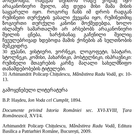
არსებობდა, რადგან თვითონ რადუ ვოდაც იყო
არაკანონიერი შვილი, ანუ დედა მისი მამა მისის
საყვარელი იყო. როგორც ჩანს იმ დროს რადგან
რუმინეთი თურქეტის ვასალი ქვეყანა იყო, რუმინეთშიც
ზოგიერთი თურქული კანონი მოქმედებდა, ხოლო
ისლამურ სამართალში არ არსებობს არაკანონიერი
შვილის ცნება, ხარჭისანაც გაჩენილი შვილიც
ჩვეულებრივად ხდებოდა მამის ქონების ან სულთნობის
მემკვიდრე.
30 ჟუპანი, ვისტიერი, ვორნეკი, ლოგოფეტი, სპატარი,
სტოლნეკი, კომისი, პახარნიკი, პოსტელნიკი, ისპრავნიკი:
რუმინელი მთავრების კარზე მაღალი სახელმწიფო
თანამდებობების ტიტულები.
31 Arhimandrit Policarp Chițulescu,
Mǎnǎstirea Radu Vodǎ,
gv. 10-
13.
გამოყენებული ლიტერატურა
B.P. Hașdeu,
Ion Voda cel Cumplit,
1894
.
Documente privind Istoria Romȃniei sec. XVI-XVIII, Țara
Romȃneascǎ,
XVI/4
.
Arhimandrit Policarp Chițulescu,
Mǎnǎstirea Radu Vodǎ,
Editura
Basilica a Patriarhiei Romȃne, București, 2009
.