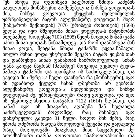
“ეს წმიდა და ღვთისგან ნაკურთხი წმიდა სამების
სახელობის მონასტერი აღშენებულია მირჩეა ვოევოდა-ს
ძის, მიხნეა ვოევოდა უხუცესის შვილიშვილის
უბრწყინვალესი ბატონ ალექსანდრუ ვოევოდა-ს მიერ
[სამყაროს შექმნიდან] 7076 [ქრისტეს შობითგან] (1568)
წელს; და იყო მშვიდობა მიხაი ვოევოდა-ს ბატონობის
წლებამდე, როდესაც 7103 (1595) წელს მოვიდა სინან ფაშა
სპით მიხაი ვოდა-ს წინაამღდეგ, და რომ დაამარცხა მან
მიხაი ვოდა, შეიტანა წმიდა ტაძარში ტყვია-წამალი;
ხოლო მიხაი ვოდა უნგრეთში შეეკრა ბატარ ჟიკმან-თან
და დაბრუნდა სინან ფაშასთან საბრძოლველად. სინან
ფაშა გაიქცა მაგრამ [მანამდე] მოუკიდა ცეცხლი ტყვია-
წამალს ტაძარში და დაინგრა ის საძირკველამდე, და
გავიდა მის მერე 27 წელი. დაინგრა რა [მონასტერი], იყო
ის უდაბნოდ ქცეული სანამ ღმერთმა არ გვიბოძა
ალექსანდრუ ვოევოდა-ს შვილიშვილი და მიხნეა
ვოევოდა-ს ძე, უბრწყინვალესი რადუ ვოევოდა, და იყო
ის უნგროვლახეთის მთავარი 7122 (1614) წლამდე. და
სანამ იყო ის მთავარი, აღაშენა მან ხელახლა
საძირკველიდან ბოლომდე, რაც მანამდე იყო
დანგრეული; გავიდა 31 წელი. ხოლო მის მერე, რაც
უბოძა ღმერთმა რადუს მოლდოვის ქვეყანა და გადავიდა
რადუ მოლდოვაში მთავრად, მისი საყვარელი ძე,
ალექსანდრუ დარჩა ვოევოდად უნგროვლახეთში. და