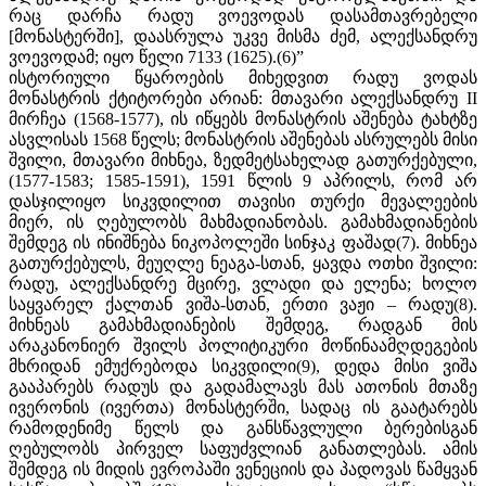
რაც დარჩა რადუ ვოევოდას დასამთავრებელი
[მონასტერში], დაასრულა უკვე მისმა ძემ, ალექსანდრუ
ვოევოდამ; იყო წელი 7133 (1625).(6)”
ისტორიული წყაროების მიხედვით რადუ ვოდას
მონასტრის ქტიტორები არიან: მთავარი ალექსანდრუ II
მირჩეა (1568-1577), ის იწყებს მონასტრის აშენება ტახტზე
ასვლისას 1568 წელს; მონასტრის აშენებას ასრულებს მისი
შვილი, მთავარი მიხნეა, ზედმეტსახელად გათურქებული,
(1577-1583; 1585-1591), 1591 წლის 9 აპრილს, რომ არ
დასჯილიყო სიკვდილით თავისი თურქი მევალეების
მიერ, ის ღებულობს მახმადიანობას. გამახმადიანების
შემდეგ ის ინიშნება ნიკოპოლეში სინჯაკ ფაშად(7). მიხნეა
გათურქებულს, მეუღლე ნეაგა-სთან, ყავდა ოთხი შვილი:
რადუ, ალექსანდრე მცირე, ვლადი და ელენა; ხოლო
საყვარელ ქალთან ვიშა-სთან, ერთი ვაჟი – რადუ(8).
მიხნეას გამახმადიანების შემდეგ, რადგან მის
არაკანონიერ შვილს პოლიტიკური მოწინაამღდეგების
მხრიდან ემუქრებოდა სიკვდილი(9), დედა მისი ვიშა
გააპარებს რადუს და გადამალავს მას ათონის მთაზე
ივერონის (ივერთა) მონასტერში, სადაც ის გაატარებს
რამოდენიმე წელს და განსწავლული ბერებისგან
ღებულობს პირველ საფუძვლიან განათლებას. ამის
შემდეგ ის მიდის ევროპაში ვენეციის და პადოვას წამყვან