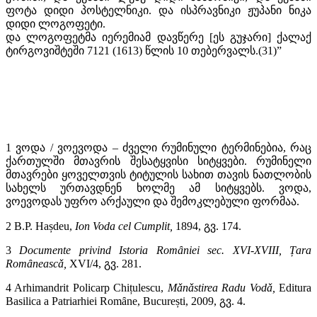
ფოტა დიდი პოსტელნიკი. და ისპრავნიკი ჟუპანი ნიკა
დიდი ლოგოფეტი.
და ლოგოფეტმა იერემიამ დავწერე [ეს გუჯარი] ქალაქ
ტირგოვიშტეში 7121 (1613) წლის 10 თებერვალს.(31)”
1 ვოდა / ვოევოდა – ძველი რუმინული ტერმინებია, რაც
ქართულში მთავრის შესატყვისი სიტყვები. რუმინელი
მთავრები ყოველთვის ტიტულის სახით თავის ნათლობის
სახელს ურთავდნენ ხოლმე ამ სიტყვებს. ვოდა,
ვოევოდას უფრო არქაული და შემოკლებული ფორმაა.
2 B.P. Hașdeu,
Ion Voda cel Cumplit,
1894, გვ
. 174.
3
Documente privind Istoria Romȃniei sec. XVI-XVIII, Țara
Romȃneascǎ,
XVI/4,
გვ. 281.
4 Arhimandrit Policarp Chițulescu,
Mǎnǎstirea Radu Vodǎ,
Editura
Basilica a Patriarhiei Romȃne, București, 2009,
გვ. 4.