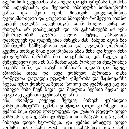
აკურთხოს ქვეყანასა ამას ზედა და ცხოვრებასა მერმისა
მის საუკუნესასა, და შეეწიოს საშინელსა სამსჯავროსა
ჟამსა და მეოხ იყოს მისთვის ყოვლადწინდა
ღვთისმშობელი და ყოველნი წმინდანი რომელნი სათნო
ეყვნენ უფალსა საუკუნითგან, ამინ; ხოლო, ვინც არ
მიიღებს, არ დაამტკიცებს და არ განაახლებს ამ ჩემს
შეწირულობის გუჯარს, უფრო მეტიც, უარყოფს,
დაარღვევს და დავიწყებას მისცემს მას, პასუხი აგოს მან
საშინელსა სამსჯავროსა ჟამსა და უფალმა ღმერთმა
გვემოს ხორცი მისი ცხოვრებასა ამას შინა და სული მისი
ცხოვრებასა მერმისა მის საუკუნესასა, და წყეულ და
შეჩვენებულ იყოს ის 318 მამათაგან, რომელნი შეიკრიბნენ
ნიკეასა შინა, და იყავნ თანაზიარ იუდასა და წყეულ
არიოზსა თანა და სხვა ურწმუნო ჰურიათა თანა
რომელთა ღაღადეს უფალსა ღმერთსა და მაცხოვარსა
ჩვენსა იესო ქრისტესა ზედა: “აღიღე და ჯვარს აცუ ესე და
სისხლი მისი ჩვენ ზედა და შვილთა ჩვენთა ზედა” და
იყავნ ასე უკუნითი უკუნისამდე, ამინ.
აჰა, მოწმედ ვიყენებ შემდეგ პირებს ჟუპანიდან
ვისტიერამდე(30): ჟუპანი ვინტილა დიდი ვორნეკი, და
ჟუპანი ნიკა დიდი ლოგოფეტი, და ჟუპანი დედულ დიდი
ვისტიერი, და ჟუპანი კერსტეა დიდი სპატარი, და ჟუპანი
პანაიტი დიდი სტოლნეკი, და ჟუპანი ბრატულ დიდი
კომისი, და ჟუპანი ლუპუ დიდი პახარნიკი, და ჟუპანი