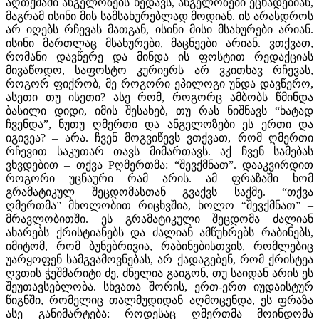
აღთქმაში ანგელოზებს ხედავს, ანგელოზები ეცხადებიან,
მაგრამ ისინი მის სამსახურებლად მოდიან. ის არასდროს
არ იღებს რჩევას მათგან, ისინი მისი მსახურები არიან.
ისინი მართლაც მსახურები, მაცნეები არიან. ვთქვათ,
რომანი დავწერე და მინდა ის ფოსტით რედაქციას
მივაწოდო, საფოსტო კურიერს არ ვკითხავ რჩევას,
როგორ ფიქრობ, მე როგორი ეპილოგი უნდა დავწერო,
ასეთი თუ ისეთი? ასე რომ, როგორც ამბობს წმინდა
ბასილი დიდი, იმის შესახებ, თუ რას ნიშნავს “ხატად
ჩვენდა”, ნუთუ ღმერთი და ანგელოზები ეს ერთი და
იგივეა? – არა. ჩვენ მოგვიწევს ვთქვათ, რომ ღმერთი
რჩევით საკუთარ თავს მიმართავს. აქ ჩვენ სამებას
ვხვდებით – თქვა Pღმერთმა: “შევქმნათ”. დააკვირდით
როგორი უცნაური რამ არის. ამ ფრაზაში ხომ
გრამატიკულ შეცდომასთან გვაქვს საქმე. “თქვა
ღმერთმა” მხოლობით რიცხვშია, ხოლო “შევქმნათ” –
მრავლობითში. ეს გრამატიკული შეცდომა ძალიან
ახარებს ქრისტიანებს და ძალიან ამწუხრებს რაბინებს,
იმიტომ, რომ ბუნებრივია, რაბინებისთვის, რომლებიც
უარყოფენ სამგვამოვნებას, არ ქადაგებენ, რომ ქრისტეა
ღვთის ჭეშმარიტი ძე, ძნელია გაიგონ, თუ საიდან არის ეს
შეუთავსებლობა. სხვათა შორის, ერთ-ერთ იუდაისტურ
წიგნში, რომელიც თალმუდიდან აღმოცენდა, ეს ფრაზა
ასე განიმარტება: როდესაც ღმერთმა მოინდომა