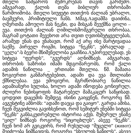
მთელი სამყაროს შემოკრებას თავის გარშემო.
ამგვარად, ქალის თემა ბიბლიურ თხრობაში
წარმოიშობა. მთელი სიუჟეტი თითქოს ძალიან უბრალო,
ბავშვური, პრიმიტიული ჩანს. Mმაგ.Aადამმა დაიძინა,
ღმერთმა ამოუღო მას ნეკნი, და მისგან შეუქმნა ცოლი –
ევა. თითქოს ძალიან ღიმილისმომგვრელი თხრობაა,
მაგრამ ცოტათი შევეხოთ არა თვით ღვთისმეტყველებას,
არამედ ენას და ვნახავთ, რომ აქ არც ისე მარტივადაა
საქმე. პირველ რიგში, სიტყვა “ნეკნს”, ებრაულად _
“ცელა”-ს ბევრი მნიშვნელობა გააჩნია.Aუპირველესად, ეს
სიტყვა “ფერდს”, “გვერდს” აღნიშნავს. ამგვარად,
თხრობის საზრისი იმაში მდგომარეობს, რომ ქალი
ადამის ნაწილია _ ერთიანი მთელია. წმ. მამათა
ზოგიერთი განმარტებებით, ადამი და ევა მთლიანი
ქმნილებაა. ევა ემოციური, მგრძნობიარე ნაწილია
ადამიანური სულისა, ხოლო ადამი იწოდება გონივრულ,
ძლიერი ნებისყოფის მატარებელ მამაკაცურ საწყისად.
ცოდვით დაცემის შემდეგ ისინი გაიყვნენ, როგორც წმ.
ავგუსტინე ამბობს: “ადამი დაეცა და გაიყო”. გარდა ამისა,
ჩვენ შეგვიძლია გავიხსენოთ, რომ სემიტურ ენებში სიტყვა
“ნეკნს” განსაკუთრებული ისტორია აქვს. შუმერულ ენაზე
“ცილ” ნიშნავს როგორც “სიცოცხლეს”, ასევე “ნეკნს”.
ჩვენ ხომ არ გვიკვირს, რომ რუსულად “მუცელი” (живот)
შეიძლება ნიშნავდეს, როგორც “სხეულის ნაწილს”, ასევე