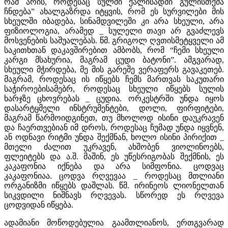
რამ არის, როდესაც სულში ქალისადმი გულისთქმა
ჩნდება” ახალგაზრდა იტყვის, რომ ეს სურვილები მის
სხეულში იბადება, სინამდვილეში კი არა სხეული, არა
ფიზიოლოგია, არამედ _ სულელი თავი არ გვაძლევს
მოსვენების საშუალებას. წმ. გრიგოლ ღვთისმეტყველი ამ
საკითხთან დაკავშირებით ამბობს, რომ “ჩემი სხეული
კარგი მსახურია, მაგრამ ცუდი ბატონი”. ამგვარად,
სხეული მჭირდება, მე მის გარეშე ვერაფერს გავაკეთებ.
მაგრამ, როდესაც ის იწყებს ჩემს მართვას საკუთარი
საჭიროებისამებრ, როდესაც სხეული იწყებს სულის
ხარჯზე ცხოვრებას _ ცუდია. ორკესტრში უნდა იყოს
დასარტყმელი ინსტრუმენტები, დოლი, ფირფიტები,
მაგრამ წარმოიდგინეთ, თუ მხოლოდ ისინი დაუკრავენ
და ჩაერთვებიან იმ დროს, როდესაც ჩუმად უნდა იყვნენ,
ან ოდნავი რიტმი უნდა შექმნან, ხოლო ისინი პირიქით _
მთელი ძალით უკრავენ, ახშობენ ვიოლინოებს,
ფლეიტებს და ა.შ. მაშინ, ეს უწესრიგობას შექმნის, ეს
კაკაფონია იქნება და არა სიმფონია. ცოდვაც
კაკაფონიაა. ცოდვა რღვევაა _ როდესაც მთლიანი
ორგანიზმი იწყებს დაშლას. წმ. ირინეოს ლიონელთან
სიკვდილი ნიშნავს რღვევას. სწორედ ეს რღვევა
ცოდვიდან იწყება.
ადამიანი მოწოდებულია გაამთლიანოს, ერთგვარად