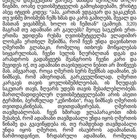
შესვლა დაკაკუნების გარეშე. წმინდა წერილის ბოლო
წიგნში, იოანე ღვთისმეტყველის გამოცხადებაში, ქრისტე
ასეც იტყვის კიდეც: “აჰა, კართან ვდგავარ და ვაკაკუნებ.
თუ ვინმე მოისმენს ჩემს ხმას და კარს გამიღებს, შევალ და
მასთან ვივახშმებ, ხოლო ის ჩემთან” (გამოცხ. 3;20)
მაგრამ თუ ადამიანი არ გაუღებს? მეოცე საუკუნის ერთ-
ერთმა უდიდემა რუსმა ღვთისმეტყველმა ვლადიმირ
ლოსკმა ერთხელ შენიშნა, რომ ჩვენ უნდა დავინახოთ
ღმერთში გლახაკი, რომელიც ითხოვს მოწყალებას
სიყვარულისას, ჩვენი სულის ზღურბლთან დგას და
არასდროს გადაწყვეტს შეანგრიოს ჩვენი კარი და
შევიდეს იქ, თუ ადამიანი თავისუფალი ნებით არ მიიწვევს
მას. ამგვარად, როცა ღმერთს სურს შექმნას ადამიანი, ეს
ნიშნავს, რომ ამიერიდან, გარკვეულწილად, ღმერთი
კარგავს თავის ყოვლისშემძლეობას, ის ზღუდავს
საკუთარ თავს, ზღვარს უდებს თავის შესაძლებლობებს.
მართლმადიდებლურ ღვთისმეტყველებაში არის ასეთი
ტერმინი, ბერძნულად “კენოზისი”, რაც ნიშნავს ღმერთის
თვითდაკნინებას, თვითდამცირებას, ღმერთის
თავმდაბლობას. ჩვენ ხშირად ვლაპარაკობთ იმის
შესახებ, რომ ადამიანი თავმდაბალი უნდა იყოს ღმერთის
წინაშე და გვავიწყდება ის, თუ რამდენად თავმდაბალი
უნდა იყოს ღმერთი, რომ ისაუბროს ადამიანთან.
წარმოიდგინეთ, ზრდასრული ადამიანი, რომელიც