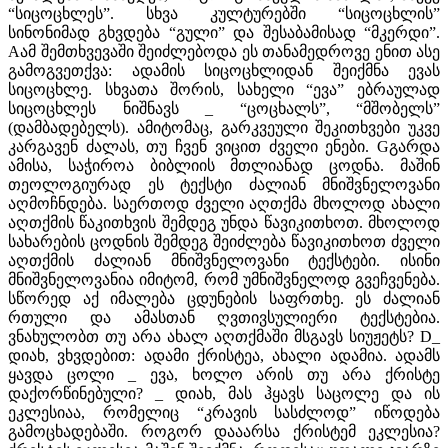
“სიცოცხლეს”. სხვა კულტურებში “სიცოცხლის”
სინონიმად გხვდება “გული” და შესაბამისად “მკერდი”.
Aამ შემთხვევაში შეიძლებოდა ეს თანამედროვე ენით ასე
გამოგვეთქვა: ადამის სიცოცხლიდან შეიქმნა ევას
სიცოცხლე. სხვათა შორის, სახელი “ევა” ებრაულად
სიცოცხლეს ნიშნავს _ “ცოცხალს”, “მშობელს”
(დამბადებელს). ამიტომაც, გარკვეული შეკითხვები უკვე
კარგავენ ძალას, თუ ჩვენ ვიცით ძველი ენები. Gგარდა
ამისა, საჭიროა ბიბლიის მთლიანად ცოდნა. მაშინ
თეოლოგიურად ეს ტექსტი ძალიან მნიშვნელოვანი
აღმოჩნდება. საერთოდ ძველი აღთქმა მხოლოდ ახალი
აღთქმის წაკითხვის შემდეგ უნდა წავიკითხოთ. მხოლოდ
სახარების ცოდნის შემდეგ შეიძლება წავიკითხოთ ძველი
აღთქმის ძალიან მნიშვნელოვანი ტექსტები. ისინი
მნიშვნელოვანია იმიტომ, რომ უმნიშვნელოდ გვეჩვენება.
სწორედ აქ იმალება ცდუნების საფრთხე. ეს ძალიან
რთული და ამასთან ღვთივსულიერი ტექსტებია.
ვნახულობთ თუ არა ახალ აღთქმაში მსგავს სიუჟეტს? D_
დიახ, ვხვდებით: ადამი ქრისტეა, ახალი ადამია. ადამს
ყავდა ცოლი _ ევა, ხოლო არის თუ არა ქრისტე
დაქორწინებული? _ დიახ, მას ჰყავს საცოლე და ის
ეკლესიაა, რომელიც “კრავის სასძლოდ” იწოდება
გამოცხადებაში. როგორ დააარსა ქრისტემ ეკლესია?