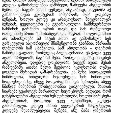
მუხა, ხოლო მარცხენა ანგელოზის ზემოთ მორკალული
კლდის გამოსახულებას ვამჩნევთ, მარჯვენა ანგელოზის
ზემოთ კი ნაგებობაა მოცემული. ამგვარად, ნაგებობა აქ
განასახიერებს კულტურის სამყაროს, მუხა ცოცხალ
ბუნებას, ხოლო კლდე კი არაცოცხალ, მატერიალურ
ბუნებას. ყველაფერი ეს ევქარისტიული, სამსხვერპლო
სასმისის გარშემო იყრის თავს და მას რუბლიოვი
რამდენიმე წრით შემოსაზღვრავს. მაგრამ მხოლოდ ამით
არ ამოიწურება ამ ხატის არსი. აქ გამოსახულ ხეს
გარკვეული ისტორიული მნიშვნელობა გააჩნია. აბრაამი
ღებულობს სამ ყმაწვილს, სამ ანგელოზს – ღმერთს
მამბრეს ჭალაში, რომელიც პალესტინაშია. ეს ჭალა უკვე
აღარ არსებობს, მაგრამ მუხა, რომლის ქვეშაც ისხდნენ
ანგელოზები, დღემდე ცოცხლობს, (თქვენ იცით, მუხას
რამდენიმე ათასი წელი შეუძლია იცოცხლოს) თუმცა
ყოველი მხრიდან გამაგრებულია. ეს მუხა სიცოცხლის
სიმბოლოა, ბიბლიური სიცოცხლის ხის სიმბოლო.
სოცოცხლის ხე, ისევე როგორც წმინდა წერილში, ასევე
წმინდა მამებთან ქრისტესთანაა გაიგივებული. მასთან
ზიარება გვაძლევს მარადიულ სიცოცხლეს. ხედავთ, რომ
ცენტრალური ანგელოზი ხეს უერთდება, ხოლო მარცხენა
ანგელოზთან, როგორც უკვე აღვნიშნეთ, კლდეა
გამოსახული. კლდე არის ყველაფრის საფუძველი,
კლდეზე შესაძლებელია შენება, ანუ მამა ღმერთის