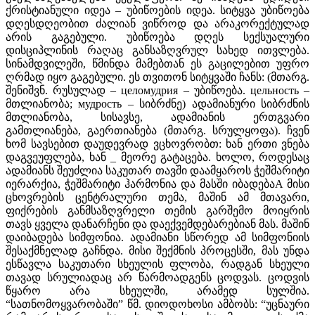
ქრისტიანული იდეა – უბიწოების იდეა. სიტყვა უბიწოება
დღესდღეობით ძალიან ვიწროდ და არაკორექტულად
არის გაგებული. უბიწოება დღეს სექსუალური
დისციპლინის რაღაც განსაზღვრულ სახედ ითვლება.
სინამდვილეში, წმინდა მამებთან ეს გაცილებით უფრო
ღრმად იყო გაგებული. ეს თვითონ სიტყვაში ჩანს: (მთარგ.
შენიშვნ. რუსულად – целомудрия – უბიწოება. цельность –
მთლიანობა; мудрость – სიბრძნე) ადამიანური სიბრძნის
მთლიანობა, სისავსე, ადამიანის ერთგვარი
გამთლიანება, გაერთიანება (მთარგ. სრულყოფა). ჩვენ
ხომ სავსებით დაუდევრად ვცხოვრობთ: ხან ერთი ვნება
დაგვეუფლება, ხან _ მეორე გატაცება. ხოლო, როდესაც
ადამიანს შეუძლია საკუთარ თავში დაამყაროს ჭეშმარიტი
იერარქია, ჭეშმარიტი ჰარმონია და მასში იბადებაA მისი
ცხოვრების ცენტრალური თემა, მაშინ ამ მთავარი,
ფიქრების განმსაზღვრელი თემის გარშემო მოიყრის
თავს ყველა დანარჩენი და დაექვემდებარებიან მას. მაშინ
დაიბადება სიმფონია. ადამიანი სწორედ ამ სიმფონიის
შესაქმნელად გაჩნდა. მისი შექმნის პროცესში, მას უნდა
ესწავლა საკუთარი სხეულის ფლობა, რადგან სხეული
თავად სრულიადაც არ წარმოადგენს ცოდვას. ცოდვის
წყარო არა სხეულში, არამედ სულშია.
“სათნომოყვარობაში” წმ. დიოდოხოსი ამბობს: “უცნაური