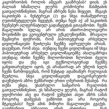
კაცობრიობის როლის ამგვარ გააზრებას? დიახ, ეს
ძალიან ხმამაღლა ჟღერს კოსმოსური მასშტაბის
გათვალისწინებით, მაგრამ აზრებს ნება მივცეთ. მსგავს
საკითხებს ა. ნესტერუკი (2) და სხვა თანამედროვე
ღვთისმეტყველები წყვეტენ, თუმცა ჩვენ აქ ამ საკითხის
ჩვენებურ ალტერნატიულ გადაწყვეტას გთავაზობთ. ჩვენს
მაგალითში სულაც არ არის ანთროპოლოგიური
შოვინიზმი და გეოცენტრული ექსკლუზივიზმი. მრავალი
მეცნიერი ფიქრობს, რომ ჰიპოთეტურად არსებული
ცივილიზაციები შეიძლება ჩვენზე ადრეულები არიან.
დავუშვათ, რომ ასეა. თუნდაც ჩვენი ცივილიზაცია იმ სხვა
ჰიპოთეტურად არსებულ ცივილიზაციებზე ახალგაზრდა
(თუნდაც ისინი ჩვენზე მილიონობით წლობით ძველი
იყოს) და ესე იგი ტექნოლოგიურად ჩვენზე
განვითარებული იყოს, ეს არანაირად არ უშლის ხელს
ჩვენს წარმოდგენას, რომ ზუსტად ადამიანურ რელიგიას
შეუძლია, სხვა ცივილიზაციებს დაუკონკრეტოს/
დაუზუსტოს აზრი ჭეშმარიტი ერთი ღმერთის შესახებ. რა
თქმა უნდა, უსასრულო სამყაროს რეალობის
გათვალისწინებით, ეს ხმამაღლა ჟღერს, მაგრამ რატომ
ვფიქრობთ ასე და რატომ ვუშვებთ ასეთ აზრს (ამას
როგორც დაშვებას ვამბობთ და არა როგორც
მტკიცებას)? ჩვენ ამის მიწიერი მაგალითები გვაქვს.
გავიხსენოთ ებრაელი ერის ისტორია. რას