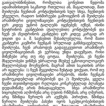
გათვალისწინებით, რომელთა გონებით წვდომა
ადამიანისთვის საკმაოდ რთულია) ან, მაგალითად, მათ
შეიძლება ჩვენთან კონტაქტისთვის სულ სხვა, ჩვენთვის
უჩვეულო, რადიო სიხშირეები გამოიყენონ ან შეიძლება
არამიწიერი ცივილიზაციები კონტაქტისთვის ჩვენთვის
ჯერ კიდევ უცნობ ტალღებს იყენებენ; იქნებ, ისინი
ნეიტრინოს კვანტებით (ტალღებით) კონტაქტობენ და
ჩვენ ეს (ნეიტრინოს კვანტები) ჯერ კიდევ კარგად არ
ვიცით და ა. შ. სავსებით შესაძლებელია, რომ მათი
კვანტური კავშირი ჩვენგან სრულიად განსხვავებულია.
შეიძლება, ჩვენ არასოდეს გადავეკვეთოთ არამიწიერ
ცივილიზაციებთან. ეს ვერსიაც უნდა დავუშვათ, რისი
მიზეზები არც თუ ისე ცოტაა. შეიძლება, ეს ჩვენი
მსჯელობები ვინმეს უბრალოდ მსუბუქ ეკზოთეოლოგიურ
მსჯელობებად მოეჩვენოს, მაგრამ ამით საკითხის არსი
არ იცვლება: 1) ჩვენ შეგვიძლია ზუსტად ვთქვათ, რომ თუ
არამიწიერი ცივილიზაციები არსებობს, ისინი ჩვენგან
დამოუკიდებლად არსებობენ და 2) შეიძლება, ყველა
ჩვენი თვითმყოფადი რელიგია კონკრეტულად პლანეტა
დედამიწაზე არის მისადაგებული. სხვა არამიწიერი
სიცოცხლის აღმოჩენა არც ღვთის რწმენას, არც ღმერთს,
არც წმინდა წერილს არ აუქმებს. პირიქით, წმინდა
წერილი შეიძლება პასუხი იყოს სკეპტიკოსებისთვის
არამიწიერი გონიერების და ზოგადად არამიწიერი