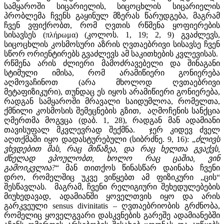
სამყაროში სიცარიელის, სიცოცხლის სიცარიელის
პრობლემა ჩვენს გაყინულ მზერას წარუდგება, მაგრამ
ჩვენ ვფიქრობთ, რომ ღვთის რწმენა ყოფიერების
სისავსეს (πλήρωμα) (კოლოს. 1, 19; 2, 9) გვაძლევს,
სიცოცხლის კოსმოსური აზრის ღვთაებრივი სისავსე ჩვენ
სწორ ორიენტირებს გვაძლევს ამ საკითხების კვლევისას.
რწმენა არის ძლიერი მამოძრავებელი და შინაგანი
სტიმული იმისა, რომ არამიწიერი გონიერება
აღმოვაჩინოთ (არა მხოლოდ ღვთაებრივი
მეტაფიზიკური), თუნდაც ეს იყოს არამიწიერი გონიერება,
რადგან სამყაროში მრავალი საიდუმლოა, რომელთა,
ქმნილი კოსმოსის შემეცნების გზით, აღმოჩენის სანქცია
ღმერთმა მოგვცა (დაბ. 1, 28), რადგან მან ადამიანი
თავისუფალ მკვლევრად შექმნა. ჯერ კიდევ ძველ
აღთქმაში იყო დადასტურებული (სიბრძნე. 9, 16): „
ძლივს
ვხვდებით
მას
,
რაც
მიწაზეა
,
და
რაც
ხელთა
გვაქვს
,
ძნელად
ვპოულობთ
,
ხოლო
რაც
ცაშია
,
ვინ
გამოიკვლია
?
“ მან თითქოს წინასწარ დაინახა ჩვენი
დრო, რომელშიც უკვე ვიწყებთ ამ ფიზიკური „ცის“
შესწავლას. მაგრამ, ჩვენი რელიგიური შეხედულებების
მიუხედავად, ადამიანში ყოველთვის იყო და არის
გარკვეული sensus divinitatis – ღვთაებრიობის გრძნობა,
რომელიც ყოველგვარი დასკვნების გარეშე ადამიანებში