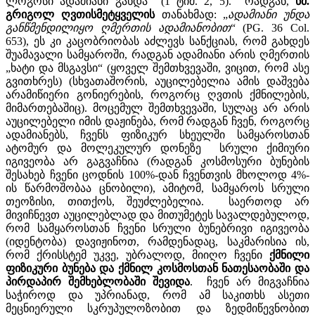
ლოგოსი ადამიანი გახდა (1 ტიმ. 2, 5).
რადგან,
წმ
.
გრიგოლ
ღვთისმეტყველის
თანახმად: „
ადამიანი
უნდა
განწმენდილიყო
ღმერთის
ადამიანობით
“ (PG. 36 Col.
653), ეს კი კაცობრიობას აძლევს სანქციას, რომ გახდეს
შუამავალი სამყაროში, რადგან ადამიანი არის ღმერთის
„ხატი და მსგავსი“ (ყოველ შემთხვევაში, ვიცით, რომ ასე
გვითხრეს) (სხვათაშორის, აუცილებელია ამის დაშვება
არამიწიერი გონიერების, როგორც ღვთის ქმნილების,
მიმართებაშიც). მოცემულ შემთხვევაში, სულაც არ არის
აუცილებელი იმის დაჟინება, რომ რადგან ჩვენ, როგორც
ადამიანებს, ჩვენს ფიზიკურ სხეულში სამყაროსთან
ატომურ და მოლეკულურ დონეზე სრული ქიმიური
იგივეობა არ გაგვაჩნია (რადგან კოსმოსური ბუნების
შესახებ ჩვენი ცოდნის 100%-დან ჩვენთვის მხოლოდ 4%-
ის წარმოშობაა ცნობილი), ამიტომ, სამყაროს სრული
თეოზისი, თითქოს, შეუძლებელია. საერთოდ არ
მივიჩნევთ აუცილებლად და მითუმეტეს სავალდებულოდ,
რომ სამყაროსთან ჩვენი სრული ბუნებრივი იგივეობა
(იდენტობა) დავიჟინოთ, რამდენადაც, საკმარისია ის,
რომ ქრისსტემ უკვე, უბრალოდ, მიიღო ჩვენი
ქმნილი
ფიზიკური
ბუნება
და
ქმნილ
კოსმოსთან
ნათესაობაში
და
პირდაპირ
შემხებლობაში
შევიდა
. ჩვენ არ მიგვაჩნია
საჭიროდ და უპრიანად, რომ ამ საკითხს ასეთი
მეცნიერული სკრუპულოზობით და ზედმიწევნობით