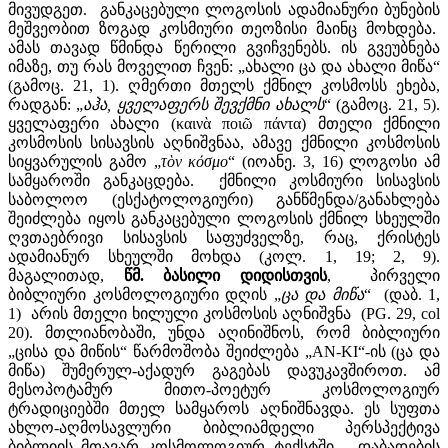
მივუდგეთ. განკაცებული ლოგოსის ადამიანური ბუნების
მეშვეობით ზოგად კოსმიური თეოზისი მაინც მოხდება.
ამას თავად წმინდა წერილი გვიჩვენებს. ის გვეუბნება
იმაზე, თუ რას მოველით ჩვენ: „ახალი ცა და ახალი მიწა“
(გამოც. 21, 1). ღმერთი მთელს ქმნილ კოსმოსს ეხება,
რადგან: „
აჰა
,
ყველაფერს
შევქმნი
ახალს
“ (გამოც. 21, 5).
ყველაფერი ახალი (καινὰ ποιῶ πάντα) მთელი ქმნილი
კოსმოსის სისავსის აღნიშვნაა, ამავე ქმნილი კოსმოსის
სიყვარულის გამო „
τὸν κόσμο
“ (იოანე. 3, 16) ლოგოსი ამ
სამყაროში განკაცდება. ქმნილი კოსმიური სისავსის
საბოლოო (ესქატოლოგიური) განწმენდა/განახლება
შეიძლება იყოს განკაცებული ლოგოსის ქმნილ სხეულში
ღვთაებრივი სისავსის საფუძველზე, რაც, ქრისტეს
ადამიანურ სხეულში მოხდა (კოლ. 1, 19; 2, 9).
მაგალითად,
წმ
.
ბასილი
დიდისთვის
,
პირველი
ბიბლიური კოსმოლოგიური დღის „
ცა
და
მიწა
“ (დაბ. 1,
1) არის მთელი ხილული კოსმოსის აღნიშვნა (PG. 29, col
20). მთლიანობაში, უნდა აღინიშნოს, რომ ბიბლიური
„ცისა და მიწის“ წარმოშობა შეიძლება „AN-KI“-ის (ცა და
მიწა) შუმერულ-აქადურ გაგებას დავუკავშიროთ. ამ
მესოპოტამურ მითო-პოეტურ კოსმოლოგიურ
ტრადიციებში მთელ სამყაროს აღნიშნავდა. ეს სუფთა
ახლო-აღმოსავლური ბიბლიამდელი პერსპექტივა
ბიბლიის მთავარ კოსმოლოგიურ ტექსტში – დაბადების