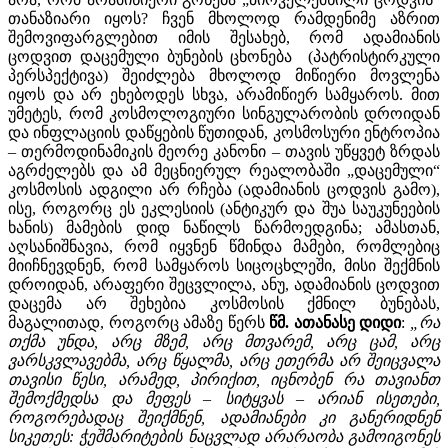
თანაზიარი იყოს? ჩვენ მხოლოდ რამდენიმე აზრით
შემოვიფარგლებით იმის შესახებ, რომ ადამიანის
ცოდვით დაცემული ბუნების ცხონება (პატრისტირკული
პერსპექტივა) შეიძლება მხოლოდ მიწიერი მოვლენა
იყოს და არ ეხებოდეს სხვა, არამიწიერ სამყაროს. მით
უმეტეს, რომ კოსმოლოგიური სინგულარობის დროიდან
და ინფლაციის დაწყების წუთიდან, კოსმოსური ენტროპია
– თერმოდინამიკის მეორე კანონი – თავის უწყვეტ ზრდას
აგრძელებს და ამ მეცნიერულ რეალობაში „დაცემული“
კოსმოსის ადგილი არ რჩება (ადამიანის ცოდვის გამო),
ისე, როგორც ეს ეკლესიის (ანტიკურ და შუა საუკუნეების
ხანის) მამების დიდ ნაწილს წარმოედგინა; ამასთან,
აღსანიშნავია, რომ იყვნენ წმინდა მამები, რომლებიც
მიიჩნევდნენ, რომ სამყაროს სიცოცხლეში, მისი შექმნის
დროიდან, არაფერი შეცვლილა, ანუ, ადამიანის ცოდვით
დაცემა არ შეხებია კოსმოსის ქმნილ ბუნებას,
მაგალითად, როგორც ამაზე წერს
წმ
.
ათანასე
დიდი
:
„
რა
თქმა
უნდა
,
არც
მზემ
,
არც
მთვარემ
,
არც
ცამ
,
არც
ვარსკვლავებმა
,
არც
წყალმა
,
არც
ეთერმა
არ
შეიცვალა
თავისი
წესი
,
არამედ
,
პირიქით
,
იცნობენ
რა
თავიანთ
შემოქმედსა
და
მეფეს
–
სიტყვას
–
არიან
ისეთები
,
როგორებადაც
შეიქმნენ
,
ადამიანები
კი
განერიდნენ
სიკეთეს
:
ჭეშმარიტების
ნაცვლად
არარაობა
გამოიგონეს