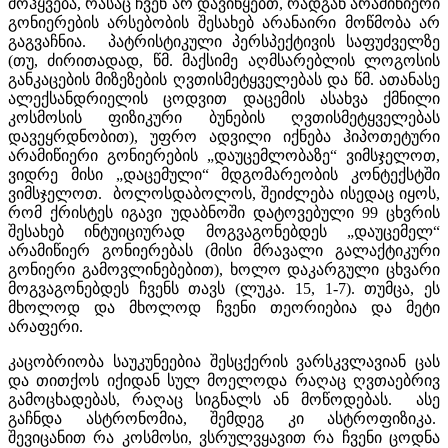
მოჰყვება, რასაც ჩვენ არ დავიწყებთ, რადგან არამიწიერი
გონიერების არსებობის შესახებ არანაირი მოწმობა არ
გაგვაჩნია. პატრისტიკული პერსპექტივის საფუძველზე
(თუ, ძირითადად, წმ. მაქსიმე აღმსარებლის ლოგოსის
განკაცების მიზეზების ღვთისმეტყველებას და წმ. ათანასე
ალექსანდრიელის ცოდვით დაცემის ასახვა ქმნილი
კოსმოსის ფიზიკური ბუნების ღვთისმეტყველებას
დავეყრდნობით), უფრო ადვილი იქნება ჰიპოთეტური
არამიწიერი გონიერების „დაუცემლობაზე“ ვიმსჯელოთ,
ვიდრე მისი „დაცემული“ მდგომარეობის კონტექსტში
ვიმსჯელოთ. ბოლოსდაბოლოს, შეიძლება ისედაც იყოს,
რომ ქრისტეს იგავი უდაბნოში დატოვებული 99 ცხვრის
შესახებ ინტუიციურად მოგვაგონებდეს „დაუცემელ“
არამიწიერ გონიერებას (მისი მრავალი გალაქტიკური
გონიერი გამოვლინებებით), ხოლო დაკარგული ცხვარი
მოგვაგონებდეს ჩვენს თავს (ლუკა. 15, 1-7). თუმცა, ეს
მხოლოდ და მხოლოდ ჩვენი თეორიებია და მეტი
არაფერი.
კაცობრიობა საუკუნეებია შესცქერის ვარსკვლავიან ცას
და თითქოს იქიდან სულ მოელოდა რაღაც ღვთაებრივ
გამოცხადებას, რაღაც სიგნალს ან მოწოდებას. ასე
გაჩნდა ასტრონომია, შემდეგ კი ასტროფიზიკა.
შევიცანით რა კოსმოსი, ვსრულვყავით რა ჩვენი ცოდნა