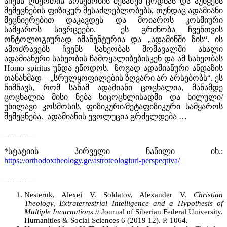
აჩენს ღმერთის არსებობის შესახებ ცოდნას და აუწყებს
შემეცნების ფიზიკურ შესაძლებლობებს, თუნდაც ადამიანი
მეცნიერებით დაკავდეს და მოიაროს კოსმიური
სამყაროს სივრცეები. ეს გრძნობა ჩვენთვის
ონტოლოგიურად იმანენტურია და „ადამინში ზის“. ის
ამოძრავებს ჩვენს სახეობას მომავალში ახალი
ადამიანური სახეობის ჩამოყალიბებისკენ და ამ სახეობას
Homo spiritus უნდა ეწოდოს. ზოგად ადამიანური ანდაზის
თანახმად – „სრულყოფილების ზღვარი არ არსებობს“. ეს
ნიშნავს, რომ სანამ ადამიანი ცოცხალია, მანამდე
ცოცხალია მისი ნება სიცოცხლისადმი და ხილული/
უხილავი კოსმოსის, ფიზიკური/მეტაფიზიკური სამყაროს
შემეცნება. ადამიანის ევოლუცია გრძელდება …
_ _ _ _ _
*სტატიის პირველი ნაწილი იხ.:
https://orthodoxtheology.ge/astroteologiuri-perspeqtiva/
_ _ _ _ _
Nesteruk, Alexei V. Soldatov, Alexander V.
Christian
Theology, Extraterrestrial Intelligence and a Hypothesis of
Multiple Incarnations
// Journal of Siberian Federal University.
Humanities & Social Sciences 6 (2019 12). P. 1064.