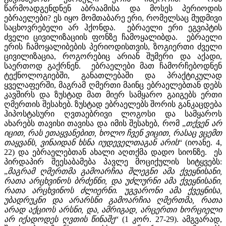
წარმოადგენდნენ აბრაამისა და მოსეს პერიოდის
ებრაელები? ეს იყო მომთაბარე ერი, რომელსაც მუდმივი
საცხოვრებელი არ ჰქონდა. ებრაელი ერი ეგვიპტის
ძველი ცივილიზაციის ფონზე ჩამოყალიბდა. ებრაელი
ერის ჩამოყალიბების პერიოდისთვის, ზოგიერთი ძველი
ცივილიზაცია, როგორებიც არიან შუმერი და აქადი,
საერთოდ გაქრნენ. ებრაელები მათ ჩამორჩებოდნენ
ტექნოლოგიებში, განათლებაში და პრაქტიკულად
ყველაფერში, მაგრამ ღმერთი მაინც ებრაელებთან დებს
კავშირს და ზუსტად მათ მიერ სამყარო გაიგებს ერთი
ღმერთის შესახებ. ზუსტად ებრაელებს შორის განკაცდება
ჰიპოსტასური ღვთაებრივი ლოგოსი და სამყაროს
ახარებს თავისი თავისა და იმის შესახებ, რომ „
თქვენ
არ
იცით
,
რას
ეთაყვანებით
,
ხოლო
ჩვენ
ვიცით
,
რასაც
ვცემთ
თაყვანს
,
ვინაიდან
ხსნა
იუდეველთაგან
არის
“ (იოანე. 4,
22) და ებრაელებთან ახალი აღთქმა დადო სიონზე. ეს
პირდაპირ შეესაბამება პავლე მოციქულის სიტყვებს:
„
მაგრამ
ღმერთმა
გამოარჩია
შლეგნი
ამა
ქვეყნისანი
,
რათა
არცხვინოს
ბრძენნი
,
და
უძლურნი
ამა
ქვეყნისანი
,
რათა
არცხვინოს
ძლიერნი
.
უგვარონი
ამა
ქვეყნისა
,
უბადრუკნი
და
არარსნი
გამოარჩია
ღმერთმა
,
რათა
არად
აქციოს
არსნი
,
და
,
ამრიგად
,
არცერთი
ხორციელი
არ
იქადოდეს
ღვთის
წინაშე
“ (1 კორ. 27-29). ამგვარად,