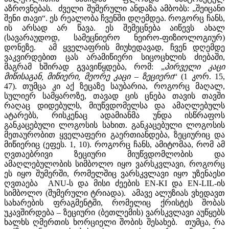
აზროვნებას. ძველი შუმერული ანდაზა ამბობს: „შეიცანი
შენი თავი“. ეს რეალობა ჩვენში დღემდეა. როგორც ჩანს,
ის არსად არ წავა. ეს შემეცნება აიწევს ახალ
(სავარაუდოდ, სამეცნიერო ნეირო-ფიზიოლოგიურ)
დონეზე. ამ ყველაფრის მიუხედავად, ჩვენ დღემდე
ვაკვირდებით ცას არამიწიერი სიცოცხლის ძიებაში,
მაგრამ ხშირად გვავიწყდება, რომ: „
პირველი
კაცი
მიწისაგან
,
მიწიერი
,
მეორე
კაცი
–
ზეციერი
“ (1 კორ. 15,
47). თუმცა კი აქ ზეცაზე საუბარია, როგორც მაღალ,
სულიერ სამყაროზე, თავად ცის ცნება თავის თავში
რაღაც დიდებულს, მიუწვდომელსა და ამაღლებულს
ატარებს, რისკენაც ადამიანმა უნდა ისწრაფოს
განკაცებული ლოგოსის სახით. განკაცებული ლოგოსის
მეთაურობით ყველაფერი გაერთიანდება, ზეციურიც და
მიწიერიც (ეფეს. 1, 10). როგორც ჩანს, ამიტომაა, რომ ამ
ღვთაებრივი ზეციური მიუწვდომლობის და
ამაღლებულობის სიმბოლო იყო ვარსკვლავი, როგორც
ეს იყო შუმერში, რომელშიც ვარსკვლავი იყო უზენაესი
ღვთაება ANU-ს და მისი ძეების EN-KI და EN-LIL-ის
სიმბოლო (შუმერული ტრიადა). ამავე ალუზიას ვხედავთ
სახარების ფრაგმენტში, რომელიც ქრისტეს შობას
უკავშირდება – ზეციური (ბეთლემის) ვარსკვლავი აუწყებს
ხალხს ღმერთის ხორციელი შობის შესახებ. თუმცა, რა