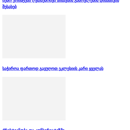
იესო ქრისტეში ღვთაებრივი სისავსის გამოვლენის დინამიკის
შესახებ
საჭიროა ფართოდ გავუღოთ ეკლესიის კარი ყველას