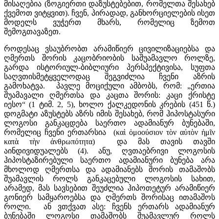
მისაღებია (ზოგიერთი დაზუსტებებით, რომელთა შესახებ
ქვემოთ ვიტყვით). ჩვენ, პირადად, განხორციელების ისეთ
მოდელს ვუჭერთ მხარს, რომელიც ზემოთ
შემოგთავაზეთ.
როდესაც ვსაუბრობთ არამიწიერ ცივილიზაციებსა და
ღმერთს შორის კაცობრიობის საშუამავლო როლზე,
გარდა ისტორიულ-ბიბლიური პერსპექტივისა, სუფთა
საღვთისმეტყველოდაც შეგვიძლია ჩვენი აზრის
გამოხატვა. პავლე მოციქული ამბობს, რომ: „ერთია
შუამავალი ღმერთსა და კაცთა შორის: კაცი ქრისტე
იესო“ (1 ტიმ. 2, 5), ხოლო ქალკედონის კრების (451 წ.)
დოგმატი აზუსტებს აზრს იმის შესახებ, რომ ჰიპოსტასური
ლოგოსი განკაცდება საერთო ადამიანურ ბუნებაში,
რომელიც ჩვენი ერთარსია (καὶ ὁμοούσιον τὸν αὐτὸν ἡμῖν
κατὰ τὴν ἀνθρωπότητα) და მას თავის თავში
აინდივიდუალებს (4). ანუ, ღვთაებრივი ლოგოსის
ჰიპოსტაზირებული საერთო ადამიანური ბუნება არა
მხოლოდ ღმერთსა და ადამიანებს შორის თამაშობს
შუამავლის როლს განკაცებული ლოგოსის სახით,
არამედ, მას სავსებით შეუძლია ჰიპოთეტურ არამიწიერ
გონიერ სამყაროებსა და ღმერთს შორისაც ითამაშოს
როლი. ან ვთქვათ ასე: ჩვენს ერთარს ადამიანურ
ბუნებაში ლოგოსი თამაშობს შუამავლურ როლს