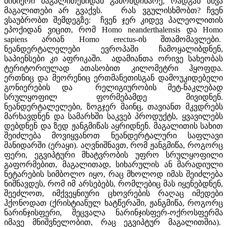
მიწიერი მაგალითებიდან გამომდინარე, რადგან სხვა
მაგალითები არ გვაქვს. რას ვგულისხმობთ? ჩვენ
ვსაუბრობთ შემდეგზე: ჩვენ ჯერ კიდევ პალეოლითის
ეპოქიდან ვიცით, რომ Homo neanderthalensis და Homo
sapiens არიან Homo erectus-ის შთამომავლები.
ნეანდერტალელები ევროპაში ჩამოყალიბდნენ,
საპიენსები კი აფრიკაში. ადამიანთა ორივე სახეობას
ტერიტორიულად ათასობით კილომეტრი ჰყოფდა.
ერთნიც და მეორენიც ერთმანეთისგან დამოუკიდებელი
გონიერების და რელიგიურობის მეტ-ნაკლებად
სრულყოფილ ფორმებამდე მივიდნენ.
ნეანდერტალელები, ზოგჯერ მაინც, თავიანთ მკვდრებს
მარხავდნენ და სამარხში საკვებ პროდუქტს, ყვავილებს
დებდნენ და ზედ ჟანგმიწას აყრიდნენ. მაგალითის სახით
შეიძლება მოვიყვანოთ ნეანდერტალური საფლავი
შანიდარში (ერაყი). აღვნიშნავთ, რომ ჟანგმიწა, როგორც
ფერი, ეგვიპტური მხატვრობის უფრო სრულყოფილი
გაფორმებით, მაგალითად, სიხარულის ან მარადიული
ნეტარების სიმბოლო იყო, რაც მხოლოდ იმას შეიძლება
ნიშნავდეს, რომ იმ არსებებს, რომლებიც მას იყენებდნენ,
შეეძლოთ, იმქვეყნიური ცხოვრების რაღაც იმედები
ჰქონოდათ (ქრისტიანულ ხატწერაში, ჟანგმიწა, როგორც
ნარინჯისფერი, შეცვალა ნარინჯისფერ-ოქროსფერმა
იმავე მნიშვნელობით, რაც ეგვიპტურ მაგალითშია).