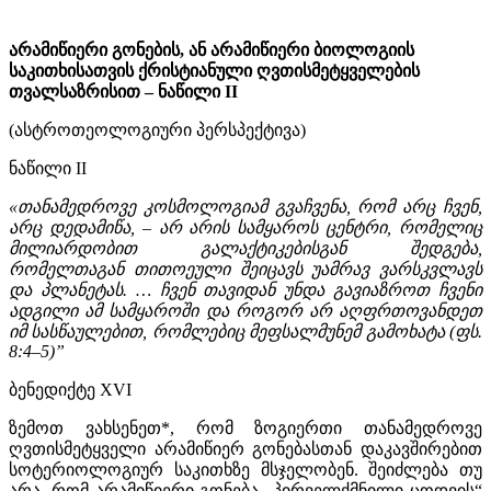
არამიწიერი გონების, ან არამიწიერი ბიოლოგიის
საკითხისათვის ქრისტიანული ღვთისმეტყველების
თვალსაზრისით – ნაწილი II
(ასტროთეოლოგიური პერსპექტივა)
ნაწილი II
«
თანამედროვე
კოსმოლოგიამ
გვაჩვენა
,
რომ
არც
ჩვენ
,
არც
დედამიწა
, –
არ
არის
სამყაროს
ცენტრი
,
რომელიც
მილიარდობით
გალაქტიკებისგან
შედგება
,
რომელთაგან
თითოეული
შეიცავს
უამრავ
ვარსკვლავს
და
პლანეტას
. …
ჩვენ
თავიდან
უნდა
გავიაზროთ
ჩვენი
ადგილი
ამ
სამყაროში
და
როგორ
არ
აღფრთოვანდეთ
იმ
სასწაულებით
,
რომლებიც
მეფსალმუნემ
გამოხატა
(
ფს
.
8:4–5)”
ბენედიქტე XVI
ზემოთ ვახსენეთ*, რომ ზოგიერთი თანამედროვე
ღვთისმეტყველი არამიწიერ გონებასთან დაკავშირებით
სოტერიოლოგიურ საკითხზე მსჯელობენ. შეიძლება თუ
არა, რომ არამიწიერი გონება „პირველქმნილი ცოდვის“