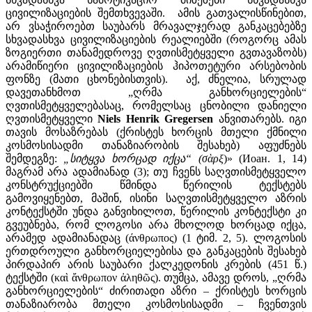
ცივილიზაციების შემთხვევაში. ამის გათვალისწინებით,
არ ვსაჭიროებთ საუბარს მრავალჯერად განკაცებებზე
სხვადასხვა ცივილიზაციების რეალიებში (როგორც ამას
ზოგიერთი თანამედროვე ღვთისმეტყველი გვთავაზობს)
არამიწიერი ცივილიზაციების ჰიპოთეტური არსებობის
ფონზე (მათი ცხონებისთვის). აქ, ძნელია, სრულად
დავეთანხმოთ „ღრმა განხორციელების“
ღვთისმეტყველებასაც, რომელსაც ცნობილი დანიელი
ღვთისმეტყველი
Niels Henrik Gregersen
ანვითარებს. იგი
თავის მოსაზრებას (ქრისტეს ხორცის მთელი ქმნილი
კოსმოსისადმი თანაზიარობის შესახებ) აფუძნებს
შემდეგზე:
„
სიტყვა
ხორცად
იქცა
“ (σὰρξ
)» (Иоан. 1, 14)
მაგრამ არა ადამიანად (3); თუ ჩვენს საღვთისმეტყველო
კონსტრუქციებში წმინდა წერილის ტექსტებს
გამოვიყენებთ, მაშინ, ისინი საღვთისმეტყველო აზრის
კონტექსტში უნდა განვიხილოთ, წერილის კონტექსტი კი
გვეუბნება, რომ ლოგოსი არა მხოლოდ ხორცად იქცა,
არამედ ადამიანადაც (άνθρωπος) (1 ტიმ. 2, 5). ლოგოსის
ერთდროული განხორციელებისა და განკაცების შესახებ
პირდაპირ არის საუბარი ქალკედონის კრების (451 წ.)
ტექსტში (καὶ ἄνθρωπον ἀληθῶς). თუმცა, ამავე დროს, „ღრმა
განხორციელების“ ძირითადი აზრი – ქრისტეს ხორცის
თანაზიარობა მთელი კოსმოსისადმი – ჩვენთვის