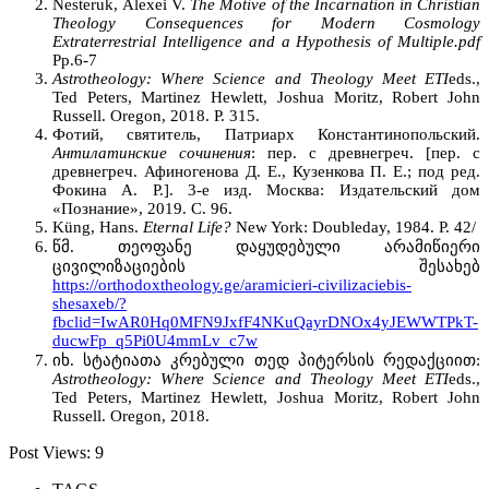
Nesteruk, Аlexei V.
The Motive of the Incarnation in Christian
Theology Consequences for Modern Cosmology
Extraterrestrial Intelligence and a Hypothesis of Multiple.pdf
Pp.6-7
Astrotheology: Where Science and Theology Meet ETI
eds.,
Ted Peters, Martinez Hewlett, Joshua Moritz, Robert John
Russell. Oregon, 2018. P. 315.
Фотий, святитель, Патриарх Константинопольский.
Антилатинские сочинения
: пер. с древнегреч. [пер. с
древнегреч. Афиногенова Д. Е., Кузенкова П. Е.; под ред.
Фокина А. Р.]. 3-e изд. Москва: Издательский дом
«Познание», 2019. С. 96.
Küng, Hans.
Eternal Life?
New York: Doubleday, 1984. P. 42/
წმ. თეოფანე დაყუდებული არამიწიერი
ცივილიზაციების შესახებ
https://orthodoxtheology.ge/aramicieri-civilizaciebis-
shesaxeb/?
fbclid=IwAR0Hq0MFN9JxfF4NKuQayrDNOx4yJEWWTPkT-
ducwFp_q5Pi0U4mmLv_c7w
იხ. სტატიათა კრებული თედ პიტერსის რედაქციით:
Astrotheology: Where Science and Theology Meet ETI
eds.,
Ted Peters, Martinez Hewlett, Joshua Moritz, Robert John
Russell. Oregon, 2018.
Post Views:
9