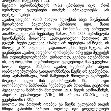
არსებობს”(საეკ.ისტ. 1,24).
ნეტარი იერონიმესთვის (Vს.) ცნობილი იყო, რომ
ბერძნული ეკლესიები იოანეს „აპოკალიფსს” არ
ღებულობდნენ.
„გამოცხადება” რომ ახალი აღთქმის სხვა წიგნებთან
შედარებით ნაკლებად ცნობილი იყო, მათი
გავრცელებული რაოდენობაც მოწმობს: თუ პირველი
ათასწლეულიდან ჩვენამდე სახარების 2328 ბერძნულმა
ხელნაწერმა მოაღწია, „აპოკალიფსი” მხოლოდ 287
გვაქვს. ჩვენი ეკლესია Xს-მდე არ იყენებდა ამ წიგნს, ის
მხოლოდ X საუკუნეში გადაითარგმნა. ჩვენ სულაც არ
ვაკნინებთ „გამოცხადების“ ღირსებებს. არც ეჭვი შეგვაქვს
მის ღვთივსულიერებაში. უბრალოდ, გვინდა აღვნიშნოთ
ის, თუ როგორი სიფრთხილით ეკიდებოდა მას ეკლესია.
ხოლო ძველი მამების „გამოცხადებისადმი” ასეთი
დამოკიდებულების გათვალისწინება ჩვენც არ გვაწყენდა.
ისიც აღსანიშნავია, რომ მამებიდან მხოლოდ მცირედმა
მოკიდა ხელი მის განმარტებას: წმ. მეთოდი
ოლიმპიელის ნაშრომმა ჩვენამდე არ მოაღწია, ვიქტორი
პეტავიელის ნაშრომი მხოლოდ 1916 წელს აღმოაჩინეს,
ანდრია კესარიელი (VIს.), წმ. არეთა (IX-Xს.), ნეტ.
ეკუმენიოსი ( Xს.).
ბოლოს და ბოლოს იოანეს ეს წიგნი ეკლესიამ თავის
წმიდა კანონში ჩართო. ოღონდ იგი ყოველდღიურ