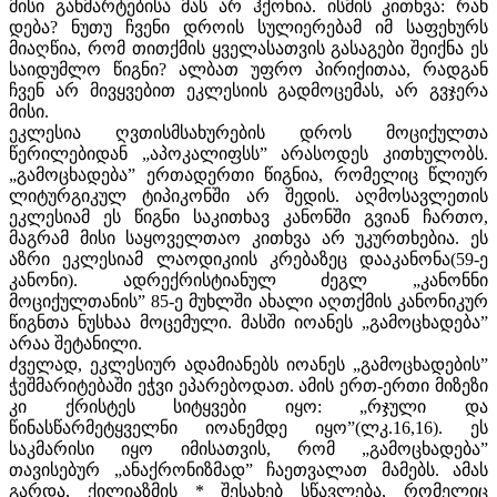
მისი განმარტებისა მას არ ჰქონია. ისმის კითხვა: რახ
დება? ნუთუ ჩვენი დროის სულიერებამ იმ საფეხურს
მიაღწია, რომ თითქმის ყველასათვის გასაგები შეიქნა ეს
საიდუმლო წიგნი? ალბათ უფრო პირიქითაა, რადგან
ჩვენ არ მივყვებით ეკლესიის გადმოცემას, არ გვჯერა
მისი.
ეკლესია ღვთისმსახურების დროს მოციქულთა
წერილებიდან „აპოკალიფსს” არასოდეს კითხულობს.
„გამოცხადება” ერთადერთი წიგნია, რომელიც წლიურ
ლიტურგიკულ ტიპიკონში არ შედის. აღმოსავლეთის
ეკლესიამ ეს წიგნი საკითხავ კანონში გვიან ჩართო,
მაგრამ მისი საყოველთაო კითხვა არ უკურთხებია. ეს
აზრი ეკლესიამ ლაოდიკიის კრებაზეც დააკანონა(59-ე
კანონი). ადრექრისტიანულ ძეგლ „კანონნი
მოციქულთანის” 85-ე მუხლში ახალი აღთქმის კანონიკურ
წიგნთა ნუსხაა მოცემული. მასში იოანეს „გამოცხადება”
არაა შეტანილი.
ძველად, ეკლესიურ ადამიანებს იოანეს „გამოცხადების”
ჭეშმარიტებაში ეჭვი ეპარებოდათ. ამის ერთ-ერთი მიზეზი
კი ქრისტეს სიტყვები იყო: „რჯული და
წინასწარმეტყველნი იოანემდე იყო”(ლკ.16,16). ეს
საკმარისი იყო იმისათვის, რომ „გამოცხადება”
თავისებურ „ანაქრონიზმად” ჩაეთვალათ მამებს. ამას
გარდა, ქილიაზმის * შესახებ სწავლება, რომელიც