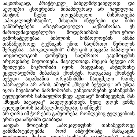
საკითხავად, პრაქტიკულ სახელმძღვანელოდ და
სულიერი ცხოვრების წინამძღვრად არ ჩაუთვლია.
ამიტომ ჩვენი დღევანდელი მისწრაფება
„აპოკალიფსისადმი”, მისდამი ინტერესი და მისი
განმარტებები არატრადიციული საქმიანობაა. ეს
მართლმადიდებლური მოდერნიზმის ერთ-ერთი
გამოხატულებაა. ბიბლიის სიმბოლოების ახსნა
თანამედროვე ტექნიკის ენით საღმრთო წერილის
შერყვნაა. „აპოკალიფსის” მისტიკის დაყვანა ბანალური
სოციოლოგიის დონემდე საღმრთო გადმოცემის
არცოდნაზე მიუთითებს. მაგალითად, მხეცის ბეჭედი არ
შეიძლება მიკროჩიპი იყოს, რადგანაც ანტიქრისტ
ეყველაფერში მიბაძავს ქრისტეს. რადგანაც ქრისტეს
ბეჭედი ადამიანის ორგანიზმში ჩადგმული რაიმე
აპარატურა არ არის, ამიტომ „მხეცის ბეჭედიც” არ უნდა
იყოს სხვანაირი წარმოშობის. განვითარების დასაწყისში
ტელევიზორს სასწაულმოქმედ „ყუთად” მიიჩნევდნენ, მას
„მხეცის ხატადაც” სახელდებდნენ. ნუთუ დღეს ვინმე
ტელევიზორს სასწაულმოქმედად მიიჩნევს?
არ ღირს იმ ჭორების გამეორება, რომლებიც ტელევიზიის
ერის დასაწყისში დაიბადა.
საიდან მოიტანეს „აპოკალიფსის” თანამედროვე
განმმარტებლებმა, რომ ანტიქრისტე მამაკაცის
უთესლოდ მეძავი დედაკაცისაგან დაიბადება? ვერც