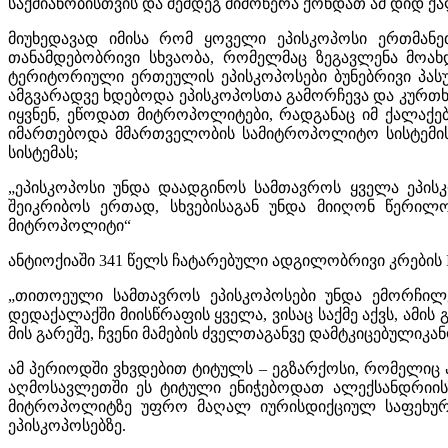
საქმიანობისთვის და შემდეგ მიმოწერა ქონდათ ამ დიდ ქ
მიუხედავად იმისა რომ ყოველი ეპისკოპოსი ერთმან
თანამდებობრივი სხვაობა, რომელმაც ზეგავლენა მოახდ
ტერიტორიული ერთეულის ეპისკოპოსები ბუნებრივი პასუ
ამგვარადვე ხდებოდა ეპისკოპოსთა გამორჩევა და კურთხ
იყვნენ, ეწოდათ მიტროპოლიტები, რადგანაც იმ ქალაქე
იმართებოდა მმართველობის სამიტროპოლიტო სისტემის 
სისტემას;
„ეპისკოპოსი უნდა დაადგინოს სამთავროს ყველა ეპისკო
შეიკრიბოს ერთად, სხვებისაგან უნდა მიიღონ წერილ
მიტროპოლიტი“
ანტიოქიაში 341 წელს ჩატარებული ადგილობრივი კრების 
„თითოეული სამთავროს ეპისკოპოსები უნდა ემორჩილე
დედაქალაქში მიისწრაფის ყველა, ვისაც საქმე აქვს, ამის
მის გარეშე, ჩვენი მამების ძველთაგანვე დამტკიცებული
ამ პერიოდში ვხვდებით ტიტულს – ეგზარქოსი, რომელიც
აღმოსავლეთში ეს ტიტული ენიჭებოდათ ალექსანდრიის
მიტროპოლიტზე უფრო მაღალ იურისდიქციულ საფეხურზე
ეპისკოპოსებზე.