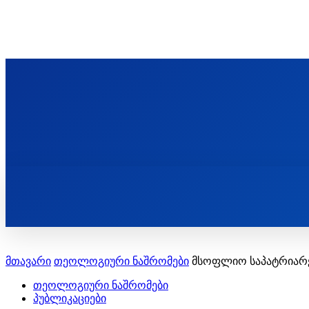
ᲬᲛᲘᲜᲓᲐ ᲞᲐᲕᲚᲔ ᲛᲝᲪᲘᲥᲣᲚᲘᲡ ᲡᲐᲮᲔᲚᲝᲑᲘ
ST. PAUL'S ORTHODOX CHRISTIAN TH
ᲞᲣᲑᲚᲘᲙᲐᲪᲘᲔᲑᲘ
მთავარი
თეოლოგიური ნაშრომები
მსოფლიო საპატრიარქ
თეოლოგიური ნაშრომები
პუბლიკაციები