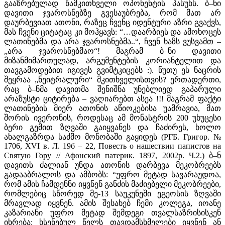
გააზრებულად წამკითხველი ოპონენტის პასუხს. ბ–ნი
დავითი ჯვაროსნებზე გვესაუბრება, რომ მათ არ
დაურბევიათ ათონი, რაზეც ჩვენც იდენტური აზრი გვაქვს,
მას ჩვენი ციტატაც კი მოჰყავს: “…დაარბიეს და ამოხოცეს
ლათინებმა და არა ჯვაროსნებმა..“, ჩვენ ხაზს ვუსვამთ –
„არა ჯვაროსნებმაო“! მაგრამ ბ–ნი დავითი
მიზანმიმართულად, არგუმენტების კორიანტელით და
თავგამოდებით იგივეს გვიმტკიცებს :). ნუთუ ეს ნაცრის
შეყრაა „ნეიტრალური“ მკითხველისთვის? ერთადერთი,
რაც ბ–ნმა დავითმა შენიშნა უნებლიედ გაპარული
არაზუსტი ციტირება – ვაღიარებთ ასეა !!! მაგრამ ფაქტი
ლათინების მიერ ათონის აწიოკებისა უამრავია, მათ
შორის ივერონის, როდესაც ამ მონასტრის 200 უხუცესი
ბერი გემით ზღვაში გაიყვანეს და ჩაძირეს, ხოლო
ახალგაზრდა საძმო მონობაში გაყიდეს (РГБ. Григор. №
1706, ХVI в. Л. 19б – 22, Повесть о нашествии папистов на
Святую Гору // Афонский патерик. 1897, 2002р. Ч.2.) ბ–ნ
დავითს ძალიან უნდა ათონის დარბევა მეკობრეებს
გადააბრალოს და ამბობს: “უფრო მეტად სავარაუდოა,
რომ ამის ჩამდენნი იყვნენ განძის მაძიებელი მეკობრეები,
რომლებიც სწორედ მე-13 საუკუნეში ეგეოსის ზღვაში
მრავლად იყვნენ. ამის შესახებ ჩემი კოლეგა, იოანე
კაზარიანი უფრო მეტად შემდეგი თვალსაზრისისკენ
იხრება: ხსენებულ წელს თავდამსხმელები იყვნენ ან