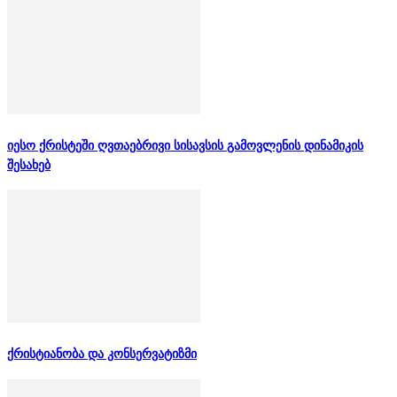
იესო ქრისტეში ღვთაებრივი სისავსის გამოვლენის დინამიკის
შესახებ
ქრისტიანობა და კონსერვატიზმი