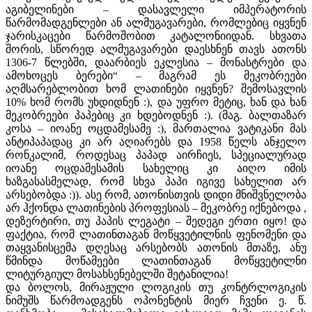
აგიბელინები – დასავლელი იმპერატორის
წარმომადგენლები ან ალმუგავარები, რომლებიც იყვნენ
ჯარისკაცები წარმოშობით კატალონიიდან. სხვათა
შორის, სწორედ ალმუგავარები დაესხნენ თავს ათონს
1306-7 წლებში, დაარბიეს ეკლესია – მონასტრები და
ამოხოცეს ბერები“ – მაგრამ ეს მეკობრეები
აღმსარებლობით ხომ ლათინები იყვნენ? შემოსავლის
10% ხომ რომს უხდიდნენ :), და უფრო მეტიც, ხან და ხან
მეკობრეები პაპებიც კი ხდებოდნენ :). (მაგ. ბალთაზარ
კოსა – იოანე ოცდამესამე :), მართალია ვატიკანი მას
ანტიპაპადაც კი არ აღიარებს და 1958 წელს ანჯელო
რონკალიმ, როდესაც პაპად აირჩიეს, სპეციალურად
იოანე ოცდამესამის სახელიც კი აიღო იმის
ხაზგასასმელად, რომ სხვა პაპი იგივე სახელით არ
არსებობდა :)). ასე რომ, ათონისთვის დიდი მნიშვნელობა
არ ჰქონდა ლათინების პროფესიას – მეკობრე იქნებოდა ,
დეზერტირი, თუ პაპის ლეგატი – შედეგი ერთი იყო! და
ფაქტია, რომ ლათინთაგან მოწყვეტილნის ფენომენი და
თაყვანისცემა დღესაც არსებობს ათონის მთაზე, ანუ
წმინდა მოწამეები ლათინთაგან მოწყვეტილნი
ლიტურგიულ მოსახსენებელში შეტანილია!
და ბოლოს, მირაჟული ლოგიკის თუ კონტრლოგიკის
ნიმუშს წარმოადგენს ოპონენტის მიერ ჩვენი ე. წ.