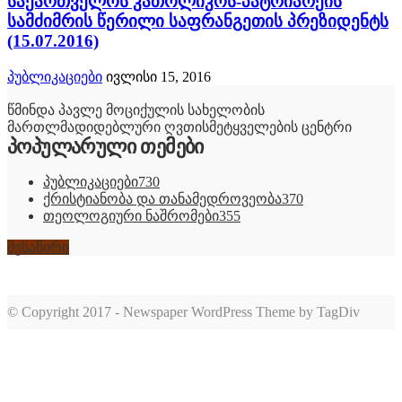
საქართველოს კათოლიკოს-პატრიარქის
სამძიმრის წერილი საფრანგეთის პრეზიდენტს
(15.07.2016)
პუბლიკაციები
ივლისი 15, 2016
წმინდა პავლე მოციქულის სახელობის
მართლმადიდებლური ღვთისმეტყველების ცენტრი
პოპულარული თემები
პუბლიკაციები
730
ქრისტიანობა და თანამედროვეობა
370
თეოლოგიური ნაშრომები
355
შესაწირი
© Copyright 2017 - Newspaper WordPress Theme by TagDiv
romabet
deneme
romabet
bonusu
romabet
veren
siteler