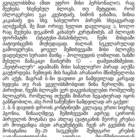
გვიგულისხმია (მით უფრო მისი პერსონალი!). რაც
შეეხება ხსენებულ ბლოგს, თუ მეტყვით, რომ
(ბლოგერები) ეკა კვესიტაძე, სიმონ ჯანაშია, ნინია
კაკაბაძე და სხვ. სასულირო პირებს სხვაგვარად
აღიქვამენ, მე მათ ორივე ხელით დავლოცავ :), ხოლო
რაც შეეხება დეკანოზ კახაბერ კურტანიძეს, ამ ბლოგის
ფორმატში (სტატუსი–მასპინძელი), ჩემი მისდამი
პატივისცემის მიუხედავად, ძალიან სეკულარულად
გამოიყურება, ყოველ შემთხვევაში მისი ბლოგზე
დადებული სურათი მაინც – ჰოლივუდის ღიმილით, ხანში
შესული მამაკაცი მაისურში 🙂 – დამეთანხმებით,
„ნეიტრალურ“ ადამიანს მისი სასულიერო პირად აღქმა
გაუჭირდება. ჩემთვის მის ჩაცმას არანაირი მნიშვნელობა
არ აქვს, მაგრამ ბ–ნი დავითი კი ნამდვილად კარგად
ხვდება თუ რას ვგულისხმობდით წინა წერილში, და
პირიქით, ჩვენს ბლოგში ვერ დაგვისახელებთ რომელიმე
ბლოგერს, რომელიც თქვენს მიმართ ნეგატიურად იყოს
განწყობილი, ასე რომ საწუწუნო ნამდვილად არ გაქვთ!
2. ბ–ნ დავითს დროის კონტინიუმი კვლავაც ერთი სივრცე
ჰგონია, წინააღმდეგ შემთხვევაში ადრეც (კირიონ
პირველის მოტანა) და ახლაც (ვატიკანის მეორე კრება)
არ მოიყვანდა ასეთ არგუმენტებს. ჩვენ არ გვესმის რა
მოსატანია მე–20 საუკუნეში შემდგარი კრების
გადაწყვეტილებანი გიორგი მთაწმინდელთან