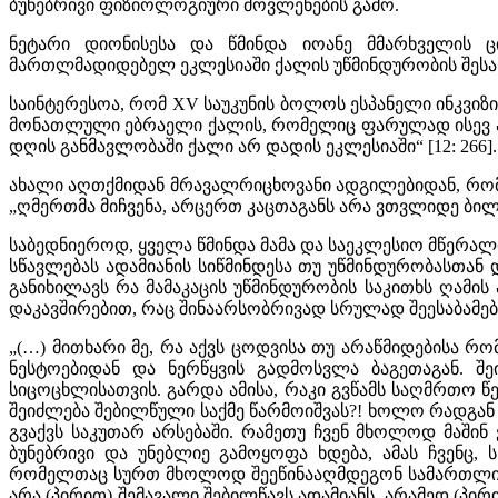
ბუნებრივი ფიზიოლოგიური მოვლენების გამო.
ნეტარი დიონისესა და წმინდა იოანე მმარხველის ც
მართლმადიდებელ ეკლესიაში ქალის უწმინდურობის შესახებ
საინტერესოა, რომ XV საუკუნის ბოლოს ესპანელი ინკვ
მონათლული ებრაელი ქალის, რომელიც ფარულად ისევ აგრ
დღის განმავლობაში ქალი არ დადის ეკლესიაში“ [12: 266].
ახალი აღთქმიდან მრავალრიცხოვანი ადგილებიდან, რომლე
„ღმერთმა მიჩვენა, არცერთ კაცთაგანს არა ვთვლიდე ბილწად
საბედნიეროდ, ყველა წმინდა მამა და საეკლესიო მწერალი
სწავლებას ადამიანის სიწმინდესა თუ უწმინდურობასთან
განიხილავს რა მამაკაცის უწმინდურობის საკითხს ღამ
დაკავშირებით, რაც შინაარსობრივად სრულად შეესაბამება
„(…) მითხარი მე, რა აქვს ცოდვისა თუ არაწმიდებისა რ
ნესტოებიდან და ნერწყვის გადმოსვლა ბაგეთაგან. შ
სიცოცხლისათვის. გარდა ამისა, რაკი გვწამს საღმრთო წ
შეიძლება შებილწული საქმე წარმოიშვას?! ხოლო რადგან ჩვ
გვაქვს საკუთარ არსებაში. რამეთუ ჩვენ მხოლოდ მაში
ბუნებრივი და უნებლიე გამოყოფა ხდება, ამას ჩვენც,
რომელთაც სურთ მხოლოდ შეეწინააღმდეგონ სამართლიან ს
არა (პირით) შემავალი შებილწავს ადამიანს, არამედ (პირ