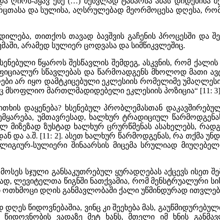
და ღირს-ჰყავ ესე (…) შესვლად ტაძარსა ამას დიდებისა 
ხორცთასა და სულისა, აღსრულებად მეორმოცესა დღესა, რომე
ეჭდილება, თითქოს თავად ბავშვის გაჩენის პროცესში და
ში, არამედ სულიერ ცოდვასა და სიმწიკვლეშიც.
ხსენებული წყაროს შესწავლის შემდეგ, ასკვნის, რომ ქალი
ციალურ სწავლებას და წარმოადგენს მხოლოდ მათი ავტორ
ზრები არ იყო დამტკიცებული ეკლესიის რომელიმე უმაღლ
ც მსოფლიო მართლმადიდებელი ეკლესიის პოზიცია“ [11: 3]
კითხის დაყენება? ხსენებულ პრობლემასთან დაკავშირებ
მყარება, უმთავრესად, ხალხურ ტრადიციულ წარმოდგენა
ლ მიზეზად ზუსტად ხალხურ ცრურწმენას ასახელებს, რადგა
ნ და ა.შ. [11: 2]. ასეთ ხალხურ წარმოდგენას, რა თქმა 
იგიურ-სულიერი შინაარსის მიცემა სრულიად მიუღებელი
 მოსეს სჯული განსაკუთრებულ ყურადღებას აქცევს ისეთ 
, ლევიტელთა წიგნში ნათქვამია, რომ მენსტრუალური სისხ
ში ოთხმოცი დღის განმავლობაში ქალი უწმინდურად ითვლე
დ დღეს წიდოვნებაშია, ვინც კი შეეხება მას, გაუწმიდურებუ
 წიდოვნობის ვადაზე მეტ ხანს, მთელი იმ ხნის განმა