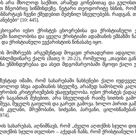
 არა მხოლოდ საქმით, არამედ გონებითაც და გულისთქ
რათ ზნეობრივ სიწმინდეზე. ნეტარი თეოდორიტე ხსნის, 
ნმარტავს ჩვენი ქმედებით შეძენილ სნეულებებს. რადგან, თ
ბები“ [10: 445].
ცხოვარი იესო ქრისტეს ცხოვრებისა და ქრისტიანული ე
ეში ნათლობისა და ყველა ქრისტიანი ადამიანის ემბაზშ
და ქრისტიანული ევქარისტიის წინასახე იყო.
ების მომხრეებს არგუმენტად მოყავთ ერთადერთი ადგილი
ხლმდინარე ქალს (მათე 9: 20-22), რომელიც „თავისი გა
ნა უწმინდურებაა და ასეთ მდგომარეობაში მყოფი ქალი უ
სტად იმაში, რომ სახარებაში ნახსენები ქალი იუდევე
ლოდ სხვა ადამიანის სხეულზე, არამედ სამოსლის კალთაზ
ურობის კრიტერიუმების უსაფუძვლობა. იესო ქრისტეს ქადა
ურ საგანთან შეხებით, არა სხეულიდან რაიმე სითხის გა
ევა, მუცელს გაივლის და გარეთ გამოვა. ხოლო პირით გამ
ს კვლანი, მრუშობანი, სიძვანი, პარვანი, ცილისწამება
974].
ს სახარებას, აღნიშნავს, რომ „ძველი აღთქმის სჯული დი
აღთქმის სჯული თვლისო – აქედან ჩანს, რომ ქრისტიანული