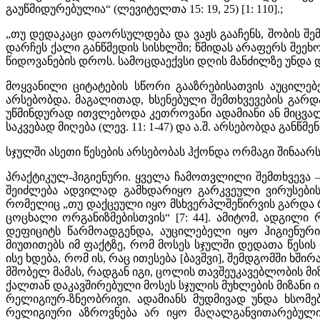
გაუწმიდურებულია“ (ლევიტელთა 15: 19, 25) [1: 110].;
„თუ დედაკაცი დაორსულდება და ვაჟს გააჩენს, შობის შე
დარჩეს ქალი განწმედის სისხლში; წმიდას არაფერს შეეხო
წიდოვანების დროს. სამოცდაექვსი დღის მანძილზე უნდა დარჩე
მოყვანილი ციტატების სწორი გააზრებისათვის აუცილებე
არსებობდა. მაგალითად, ხსენებული შემთხვევების გარდა
უწმინდურად ითვლებოდა კეთროვანი ადამიანი ან მიცვალებ
საკვებად მიღება (ლევ. 11: 1-47) და ა.შ. არსებობდა გა
სჯულში ასეთი წესების არსებობას ჰქონდა ორმაგი შინაა
პრაქტიკულ-ჰიგიენური. ყველა ჩამოთვლილი შემთხვევა –
შეიძლება ადვილად გამხდარიყო გარკვეული ვირუსების,
რომელიც „თუ დაქცეული იყო მსხვერპლშეწირვის გარდა რი
ცოცხალი ორგანიზმებისთვის“ [7: 44]. ამიტომ, ადგილი
დეფიციტს წარმოადგენდა, აუცილებელი იყო ჰიგიენური
მიუთითებს იმ ფაქტზე, რომ მოსეს სჯულში დედათა წესი
ისე ხდება, რომ ის, რაც ითესება [ბავშვი], შემდგომში ხშ
მშობელ მამას, რადგან იგი, ცოლის თავშეუკავებლობის მი
ქალთან დაკავშირებული მოსეს სჯულის მუხლების მიზანი იყო
რელიგიურ-ზნეობრივი. ადამიანს მუდმივად უნდა ხსომ
რელიგიური აზროვნება არ იყო მაღალგანვითარებული