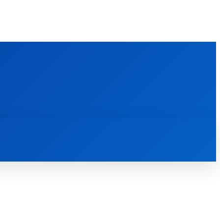
FOREIGN PUBLICATIONS
ᲙᲝᲜᲢᲐᲥᲢᲘ
ᲗᲔᲝᲚᲝᲒᲘᲣᲠᲘ ᲜᲐᲨᲠᲝᲛᲔᲑᲘ
ᲛᲔᲓᲘᲐᲗᲔᲙᲐ
ᲡᲮᲕᲐᲓᲐᲡᲮᲕᲐ
ᲡᲮᲕᲐ