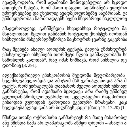
ავადმყოფობა, რომ ადამიანი მოწოდებულია არ სცოდოს
ჰიგიენურ წესებს, რომ მათი დაცვით ადამიანებს ეფიქ
უძლურებებზე და უნებლიე ავადმყოფობებზე საუბრისას, გა
უწმინდურობას წარმოადგენს ჩვენი ზნეობრივი ნაკლულოვანე
ამავდროულად, განწმენდის სხვადასხვა რიტუალები მა
მაგალითად, წყლით განბანის რიტუალი ქრისტეს იორდან
სისხლიანი მსხვერპლშეწირვა მაცხოვრის ჯვარზე გაკვრისა 
რაც შეეხება ახალი აღთქმის ტექსტს, ქალის უწმინდურ
ეპისტოლეში იხსენიებს თორმეტი წლის განმავლობაში სის
სამოსლის კალთას“, რაც იმას ნიშნავს, რომ სისხლის დე
დიონისე [3: 291].
ალექსანდრიელი ეპისკოპოსის შეცდომა მდგომარეობს ზუ
ხელმძღვანელობდა და ამიტომ მას ეკრძალებოდა არა მხო
ფაქტს, რომ ებრაელებს დაანახოს ძველი აღთქმის უწმინდ
განმარტება, რომ ადამიანი სცოდავს არა რაიმე უწმინდ
გულიდან ამოსული ღვარძლით: „ყველაფერი, რაც პირით შ
ვინაიდან გულიდან გამოდიან უკეთური ზრახვანი, კაცი
ხელდაუბანლად ჭამა არ ბილწავს კაცს“ (მათე 15: 17-20) [1: 
წმინდა იოანე ოქროპირი განმარტავს რა მათე მახარობლი
ანუ წმინდა მამა არ ლაპარაკობს აწმყო დროში – ახალი 