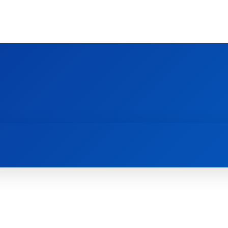
Ს ᲛᲐᲠᲗᲚᲛᲐᲓᲘᲓᲔᲑᲚᲣᲠᲘ ᲦᲕᲗᲘᲡᲛᲔᲢᲧᲕᲔᲚᲔᲑᲘᲡ ᲪᲔᲜᲢᲠᲘ
EOLOGY CENTRE
ᲥᲠᲘᲡᲢᲘᲐᲜᲝᲑᲐ ᲓᲐ ᲗᲐᲜᲐᲛᲔᲓᲠᲝᲕᲔᲝᲑᲐ
ᲛᲔᲪᲜᲘᲔᲠᲔᲑᲐ ᲓᲐ ᲠᲔᲚᲘᲒᲘᲐ