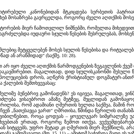
იტირებული კანონებიდან მტკიცდება სერბეთის პატრია
 მოსაზრება გავრცელდა, როგორც ძველი აღთქმის მოსეს სჯუ
იზიტორების მიერ ჩამოთვლილ ნიშნებში, რომელთა მიხედვ
ძელებდა იუდაური სჯულის წესების შესრულებას, მოხსენე
ბიც მეტყველებენ მოსეს სჯულის წესებისა და რიტუალები
 ან არაწმიდად“ (საქმე. 10: 28).
 არ იყო ძველი აღთქმის წარმოდგენების ზეგავლენის ქვეშ 
 დაკავშირებით. მაგალითად, დიდ სჯულისკანონში შესული
ის პოლუციების დროს, აღწერს ქრისტიანულ დოგმატურ-ან
 ქალების შემთხვევასაც:
ომელიმე ბუნებრივ გამონადენს? ეს იგივეა, მაგალითად, ვ
ეიძლება ვისაუბროთ ამაზე მეტზეც, მუცლიდან გამონაყ
ერილისა, რომ ადამიანი ღმერთის ხელთა საქმეა, მაშინ 
ენ „ნათესავცა ვართ“ ღმრთისა, წმინდა წერილის თანახმად (
ნ ვიბილწებით, როცა ცოდვას – ყოველგვარ სიმყრალეზე უ
 სხვებთან ერთად, როგორც ზემოთ ითქვა, ვექვემდებარე
იტყვებს, უფრო მეტად კი ღმერთის მიერ შექმნილს, არასწ
იდან) გამომავალი (მთ. 15, 11) – ამიტომ საჭიროა მათი ეს