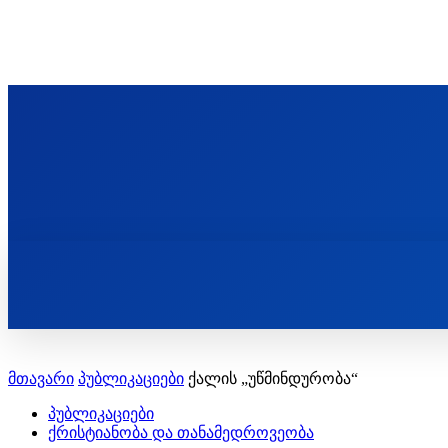
ᲬᲛᲘᲜᲓᲐ ᲞᲐᲕᲚᲔ ᲛᲝᲪᲘᲥᲣᲚᲘᲡ ᲡᲐᲮᲔᲚᲝᲑᲘ
ST. PAUL'S ORTHODOX CHRISTIAN TH
ᲞᲣᲑᲚᲘᲙᲐᲪᲘᲔᲑᲘ
მთავარი
პუბლიკაციები
ქალის „უწმინდურობა“
პუბლიკაციები
ქრისტიანობა და თანამედროვეობა