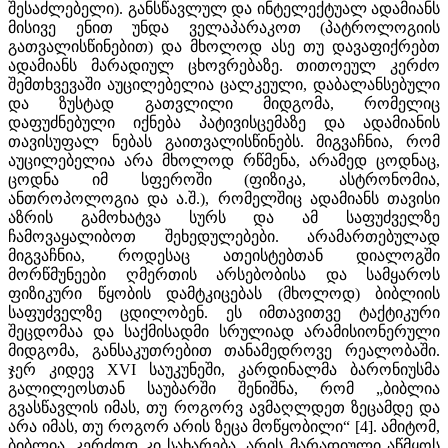
შესაძლებელი). განსწავლულ და ინტელექტუალ ადამიანს
მისივე ენით უნდა ველაპარაკოთ (პატროლოგიის
გათვალისწინებით) და მხოლოდ ასე თუ დავაფიქრებთ
ადამიანს მარადიულ ცხოვრებაზე. თითოეულ კერძო
შემთხვევაში აუცილებელია ცალკეული, დაბალანსებული
და ზუსტად გათვლილი მიდგომა, რომელიც
დაფუძნებული იქნება პატივისცემაზე და ადამიანის
თავისუფალ ნებას გაითვალისწინებს. მიგვაჩნია, რომ
აუცილებელია არა მხოლოდ რწმენა, არამედ ცოდნაც,
ცოდნა იმ სფეროში (ფიზიკა, ასტრონომია,
ანთროპოლოგია და ა.შ.), რომელშიც ადამიანს თავისი
აზრის გამოხატვა სურს და ამ საფუძველზე
ჩამოვაყალიბოთ შეხედულებები. არამართებულად
მიგვაჩნია, როდესაც ათეისტებთან დიალოგში
მორწმუნეები ღმერთის არსებობისა და სამყაროს
ფიზიკური წყობის დამტკიცებას (მხოლოდ) ბიბლიის
საფუძველზე ცდილობენ. ეს იმთავითვე ტაქტიკური
შეცდომაა და საქმისადმი სრულიად არამისიონერული
მიდგომა, განსაკუთრებით თანამედროვე რეალობაში.
ჯერ კიდევ XVI საუკუნეში, კარდინალმა ბარონიუსმა
გალილეოსთან საუბარში შენიშნა, რომ „ბიბლია
გვასწავლის იმას, თუ როგორვ ავმაღლდეთ ზეცამდე და
არა იმას, თუ როგორ არის ზეცა მოწყობილი“ [4]. ამიტომ,
ბიბლია, კერძოდ კი სახარება, არის მარადიული აწმყოს