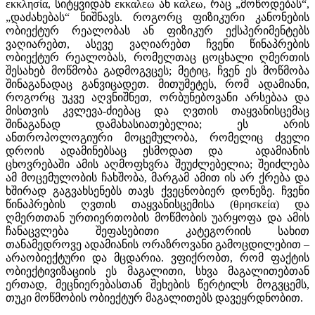
εκκλησία, სიტყვიდან εκκαλεω ან καλεω, რაც „მოწოდებას“,
„დაძახებას“ ნიშნავს. როგორც ფიზიკური კანონების
ობიექტურ რეალობას ან ფიზიკურ ექსპერიმენტებს
ვაღიარებთ, ასევე ვაღიარებთ ჩვენი წინაპრების
ობიექტურ რეალობას, რომელთაც ცოცხალი ღმერთის
შესახებ მოწმობა გადმოგვცეს; მეტიც, ჩვენ ეს მოწმობა
შინაგანადაც განვიცადეთ. მითუმეტეს, რომ ადამიანი,
როგორც უკვე აღვნიშნეთ, ორბუნებოვანი არსებაა და
მისთვის კვლევა-ძიებაც და ღვთის თაყვანისცემაც
შინაგანად დამახასიათებელია; ეს არის
ანთროპოლოგიური მოცემულობა, რომელიც ძველი
დროის ადამინებსაც ესმოდათ და ადამიანის
ცხოვრებაში ამის აღმოფხვრა შეუძლებელია; შეიძლება
ამ მოცემულობის ჩახშობა, მარგამ ამით ის არ ქრება და
ხშირად გაგვახსენებს თავს ქვეცნობიერ დონეზე. ჩვენი
წინაპრების ღვთის თაყვანისცემისა (θρησκεία) და
ღმერთთან ურთიერთობის მოწმობის უარყოფა და ამის
ჩანაცვლება შეფასებითი კატეგორიის სახით
თანამედროვე ადამიანის ორაზროვანი გამოცდილებით –
არაობიექტური და მცდარია. ვფიქრობთ, რომ ფაქტის
ობიექტივიზაციის ეს მაგალითი, სხვა მაგალითებთან
ერთად, მეცნიერებასთან შეხების წერტილს მოგვცემს,
თუკი მოწმობის ობიექტურ მაგალითებს დავეყრდნობით.