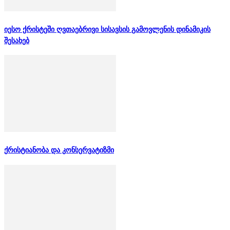
იესო ქრისტეში ღვთაებრივი სისავსის გამოვლენის დინამიკის
შესახებ
ქრისტიანობა და კონსერვატიზმი