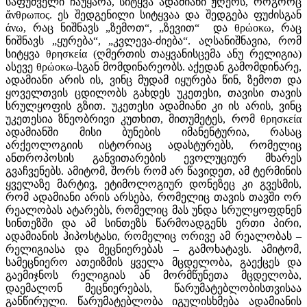
საფუძველი ჩაუყარა, სიტყვა ადამიანი ჟღერს, როგორც
ἄνθρωπος. ეს შედგენილი სიტყვაა და შედგება ფუძისგან
άνω, რაც ნიშნავს „ზემოთ“, „ზევით“ და θρώοκω, რაც
ნიშნავს „ყურება“, „კვლევა-ძიება“. აღსანიშნავია, რომ
სიტყვა θρησκεία (ღმერთის თაყვანისცემა ანუ რელიგია)
ასევე θρώοκω-სგან მომდინარეობს. აქედან გამომდინარე,
ადამიანი არის ის, ვინც მუდამ იყურება წინ, ზემოთ და
ყოველთვის ცდილობს გახდეს უკეთესი, თავისი თავის
სრულყოფის გზით. უკეთესი ადამიანი კი ის არის, ვინც
უკეთესია ზნეობრივი კუთხით, მითუმეტეს, რომ θρησκεία
ადამიანში მისი ბუნების იმანენტურია, რასაც
არქეოლოგიის ისტორიაც ადასტურებს, რომელიც
ანთროპოსის განვითარების ევოლუციურ მხარეს
გვაჩვენებს. ამიტომ, შორს რომ არ წავიდეთ, ამ ტერმინის
ყველაზე მარტივ, ეტიმოლოგიურ დონეზეც კი გვესმის,
რომ ადამიანი არის არსება, რომელიც თავის თავში ორ
რეალობას ატარებს, რომელიც მას უნდა სრულყოფდნენ
სინთეზში და ამ სინთეზს წარმოადგენს ერთი პირი,
ადამიანის ჰიპოსტასი, რომელიც ორივე ამ რეალობას –
რელიგიასა და მეცნიერებას – გამოხატავს. ამიტომ,
სამეცნიერო ათეიზმის ყველა მცდელობა, გაექცეს და
გაემიჯნოს რელიგიას ან მორმწუნეთა მცდელობა,
დაემალონ მეცნიერებას, წარუმატებლობისთვისაა
განწირული. წარუმატებლობა იგულისხმება ადამიანის