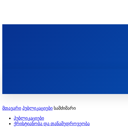
ᲬᲛᲘᲜᲓᲐ ᲞᲐᲕᲚᲔ ᲛᲝᲪᲘᲥᲣᲚᲘᲡ ᲡᲐᲮᲔᲚᲝᲑᲘ
ST. PAUL'S ORTHODOX CHRISTIAN TH
ᲞᲣᲑᲚᲘᲙᲐᲪᲘᲔᲑᲘ
მთავარი
პუბლიკაციები
სამძიმარი
პუბლიკაციები
ქრისტიანობა და თანამედროვეობა