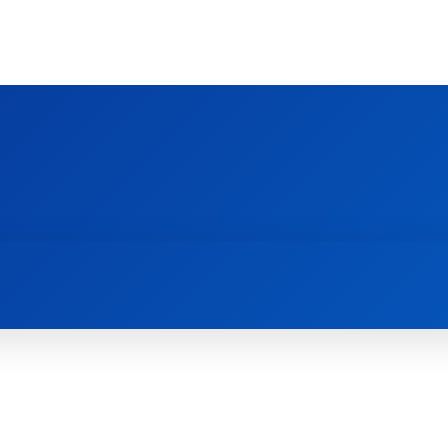
Ს ᲛᲐᲠᲗᲚᲛᲐᲓᲘᲓᲔᲑᲚᲣᲠᲘ ᲦᲕᲗᲘᲡᲛᲔᲢᲧᲕᲔᲚᲔᲑᲘᲡ ᲪᲔᲜᲢᲠᲘ
EOLOGY CENTRE
ᲥᲠᲘᲡᲢᲘᲐᲜᲝᲑᲐ ᲓᲐ ᲗᲐᲜᲐᲛᲔᲓᲠᲝᲕᲔᲝᲑᲐ
ᲛᲔᲪᲜᲘᲔᲠᲔᲑᲐ ᲓᲐ ᲠᲔᲚᲘᲒᲘᲐ