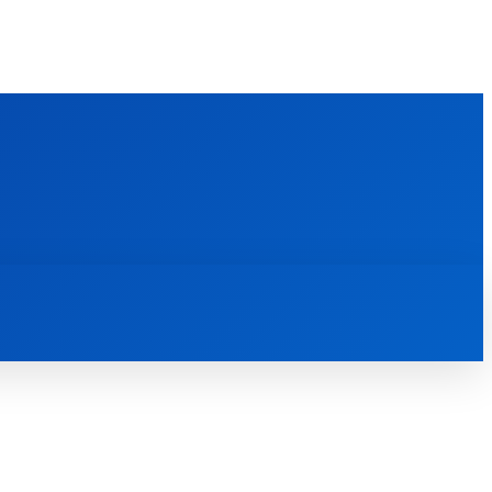
FOREIGN PUBLICATIONS
ᲙᲝᲜᲢᲐᲥᲢᲘ
ᲗᲔᲝᲚᲝᲒᲘᲣᲠᲘ ᲜᲐᲨᲠᲝᲛᲔᲑᲘ
ᲛᲔᲓᲘᲐᲗᲔᲙᲐ
ᲡᲮᲕᲐᲓᲐᲡᲮᲕᲐ
ᲡᲮᲕᲐ