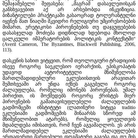
შემაჯამებელი შეფასება: „მაგრამ დასავლეთისგან
განსხვავებით აქ არ არსებობდა ინკვიზიცია.
ბიზანტიელები პრაქტიკაში გასაოცრად ტოლერანტულნი
იყვნენ მათ წიაღში მკვიდრი რელიგიური უმცირესობების
მიმართ, ერეტიკოსი პიროვნებების თუ დაჯგუფებების
დასასჯელად მოძიება დიდწილად ხდებოდა მხოლოდ
ცალკეული იმპერატორების პოლიტიკის კონტექსტში“
(Averil Cameron, The Byzantines, Blackwell Publishing, 2006,
113).
დასკვნის სახით ვიტყვით, რომ თეოლოგიური ტრადიციის
ისევე როგორც საეკლესიო იერარქიის, ეპისკოპატის
უდავოდ ავტორიტეტული მნიშვნელობა
მართლმადიდებლური ეკლესიისთვის არავითარ
შემთხვეაში არ უნდა იქნეს გაგებული როგორც
ძალაუფლება, რომელიც იმონებს პიროვნებას. უმალ
პირიქით, ის მოქმედებს როგორც ქრისტეს მიერ
პიროვნების გამათავისუფლებელი ძალაუფლების
გადმომცემი ინსტიტუტი (ლათინური სიტყვა traditio
ეკლესიაში გადმომცემის შინაარსს სწორედ ამ
მნიშვნელობით ატარებს), რომელიც ყოველთვის
მდაბლდება იმისათვის, რომ ჩვენ აგვამაღლოს. ეს არის
მართლმადიდებელ ეკლესიაში ძალაუფლების
ერთადერთი მართებული დოგმატური გაგება და თუ მის