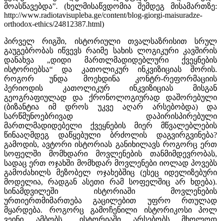
მოასწავებდა”. (ხელმისაწვდომია შემდეგ მისამართზე:
http://www.radiotavisupleba.ge/content/blog-giorgi-maisuradze-
orthodox-ethics/24812387.html)
პირველ რიგში, ისტორიული თვალსაზრისით სრულ
გაუგებრობას იწვევს რაიმე სახის ლოგიკური კავშირის
დანახვა „დიდი მართლმადიდებლური ქვეყნების
ისტორიებსა“ და კათოლიკურ ინკვიზიციას შორის.
როგორ უნდა მოეხდინა კონტრ-რეფორმაციის
პერიოდის კათოლიკურ ინკვიზიციას მისგან
გეოგრაფიულად და ქრონოლოგიურად დაშორებული
(ბიზანტია იმ დროს უკვე აღარ არსებობდა) და
სარწმუნოებრივად დაპირისპირებული
მართლმადიდებელი ქვეყნების მიერ მწვალებლების
წინააღმდეგ დაწყებული ბრძოლის დაგვირგვინება?
გამოდის, ავტორი ისტორიას განიხილავს როგორც ერთ
სოფელში მომხდარი მოვლენების თანმიმდევრობას,
სადაც ერთ ოჯახში მომხდარ მოვლენები იოლად პოვებს
გამოძახილს მეზობელ ოჯახებშიც (ესეც იდელიზებური
მოდელია, რადგან ასეთი რამ სოფელშიც არ ხდება).
სინამდვილეში ისტორიაში მოვლენების
ურთიერთმიმართება გაცილებით უფრო რთულად
მყარდება. როგორც გამოჩენილი ისტორიკოსი პოლ
ვეინი ამბობს, „ისტორიაში არსებობს მხოლოდ