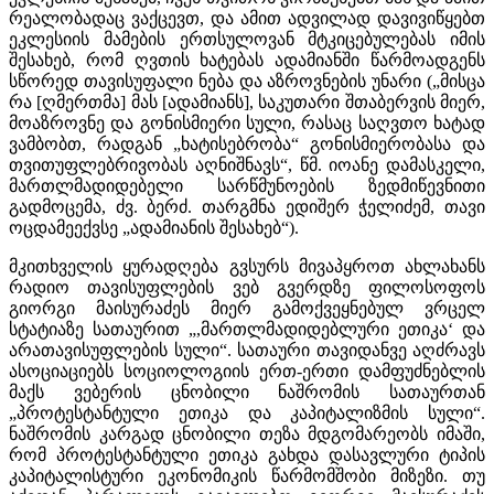
რეალობადაც ვაქცევთ, და ამით ადვილად დავივიწყებთ
ეკლესიის მამების ერთსულოვან მტკიცებულებას იმის
შესახებ, რომ ღვთის ხატებას ადამიანში წარმოადგენს
სწორედ თავისუფალი ნება და აზროვნების უნარი („მისცა
რა [ღმერთმა] მას [ადამიანს], საკუთარი შთაბერვის მიერ,
მოაზროვნე და გონისმიერი სული, რასაც საღვთო ხატად
ვამბობთ, რადგან „ხატისებრობა“ გონისმიერობასა და
თვითუფლებრივობას აღნიშნავს“, წმ. იოანე დამასკელი,
მართლმადიდებელი სარწმუნოების ზედმიწევნითი
გადმოცემა, ძვ. ბერძ. თარგმნა ედიშერ ჭელიძემ, თავი
ოცდამეექვსე „ადამიანის შესახებ“).
მკითხველის ყურადღება გვსურს მივაპყროთ ახლახანს
რადიო თავისუფლების ვებ გვერდზე ფილოსოფოს
გიორგი მაისურაძეს მიერ გამოქვეყნებულ ვრცელ
სტატიაზე სათაურით „,მართლმადიდებლური ეთიკა‘ და
არათავისუფლების სული“. სათაური თავიდანვე აღძრავს
ასოციაციებს სოციოლოგიის ერთ-ერთი დამფუძნებლის
მაქს ვებერის ცნობილი ნაშრომის სათაურთან
„პროტესტანტული ეთიკა და კაპიტალიზმის სული“.
ნაშრომის კარგად ცნობილი თეზა მდგომარეობს იმაში,
რომ პროტესტანტული ეთიკა გახდა დასავლური ტიპის
კაპიტალისტური ეკონომიკის წარმომშობი მიზეზი. თუ