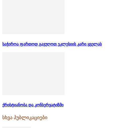
საჭიროა ფართოდ გავუღოთ ეკლესიის კარი ყველას
ქრისტიანობა და კონსერვატიზმი
სხვა პუბლიკაციები