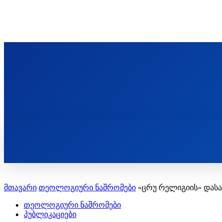
ᲬᲛᲘᲜᲓᲐ ᲞᲐᲕᲚᲔ ᲛᲝᲪᲘᲥᲣᲚᲘᲡ ᲡᲐᲮᲔᲚᲝᲑᲘ
ST. PAUL'S ORTHODOX CHRISTIAN TH
ᲞᲣᲑᲚᲘᲙᲐᲪᲘᲔᲑᲘ
მთავარი
თეოლოგიური ნაშრომები
«ცრუ რელიგიის» დასა
თეოლოგიური ნაშრომები
პუბლიკაციები