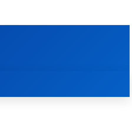
FOREIGN PUBLICATIONS
ᲙᲝᲜᲢᲐᲥᲢᲘ
ᲗᲔᲝᲚᲝᲒᲘᲣᲠᲘ ᲜᲐᲨᲠᲝᲛᲔᲑᲘ
ᲛᲔᲓᲘᲐᲗᲔᲙᲐ
ᲡᲮᲕᲐᲓᲐᲡᲮᲕᲐ
ᲡᲮᲕᲐ