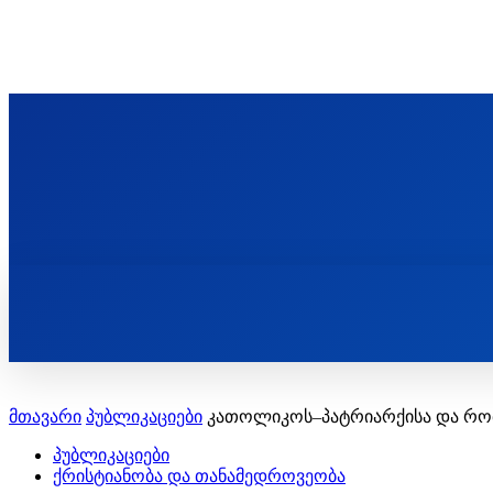
ᲬᲛᲘᲜᲓᲐ ᲞᲐᲕᲚᲔ ᲛᲝᲪᲘᲥᲣᲚᲘᲡ ᲡᲐᲮᲔᲚᲝᲑᲘ
ST. PAUL'S ORTHODOX CHRISTIAN TH
ᲞᲣᲑᲚᲘᲙᲐᲪᲘᲔᲑᲘ
მთავარი
პუბლიკაციები
კათოლიკოს–პატრიარქისა და რომ
პუბლიკაციები
ქრისტიანობა და თანამედროვეობა