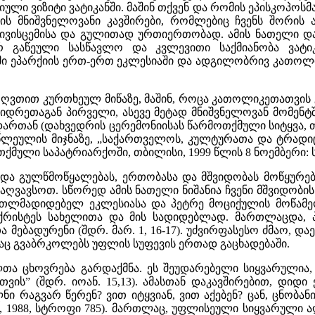
ი ვიზიტი ვატიკანში. მაშინ თქვენ და რომის ეპისკოპოსმ
 მნიშვნელოვანი კავშირები, რომლებიც ჩვენს შორის ა
ივისცემისა და გულითად ურთიერთობად. ამის ნათელი და
აწეული სასწავლო და კვლევითი საქმიანობა ვატიკა
ი ეპარქიის ერთ-ერთ ეკლესიაში და ადგილობრივ კათოლ
 ღვთით კურთხეულ მიწაზე, მაშინ, როცა კათოლიკეთათვი
მკვიდრეთაგან პირველი, ასევე მეტად მნიშვნელოვან მომენ
ართან (დახვედრის ცერემონიისას წარმოთქმული სიტყვა, თბილ
ასწლეულის მიჯნაზე, „საქართველოს, კულტურათა და ტრად
მული საპატრიარქოში, თბილისი, 1999 წლის 8 ნოემბერი: სწავ
ს და გულწმოწყალებას, ერთობასა და მშვიდობას მოწყურ
 აღვავსოთ. სწორედ ამის ნათელი ნიშანია ჩვენი მშვიდობი
თლმადიდებელ ეკლესიასა და პეტრე მოციქულის მოწამე
 ქრისტეს სახელითა და მის სადიდებლად. მართლაცდა, პ
მებადურენი (შდრ. მარ. 1, 16-17). უძვირფასესო ძმაო, დ
რაც გვაბრკოლებს უფლის სუფევის ერთად გაცხადებაში.
თა ცხოვრება გარდაქმნა. ეს შეუდარებელი სიყვარულია,
თვის” (შდრ. იოან. 15,13). ამასთან დაკავშირებით, დი
ი რაგვარ წერენ? ვით იტყვიან, ვით აქებენ? ცან, ცნობან
ისი, 1988, სტროფი 785). მართლაც, უფლისეული სიყვარული