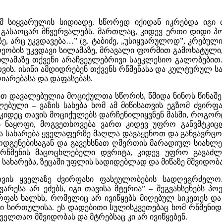
ამ სიყვარულის სიდიადე. სწორედ იქიდან იკრებდა იგ
 გასაოცარ მწვერვალებს. მართლაც, კიდევ ერთი დიდი პო
, არც უკვდავება…” (გ. ტაბიძე, „უსიყვარულოდ”, კრებული 
ეობის უკვდავი სილამაზე, მრავალი ფორმით გამოხატული,
ილამაზე თქვენი არაჩვეულებრივი საეკლესიო გალობებით
ს. ისინი ამდიდრებენ თქვენს რწმენასა და კულტურულ ს
იარებასა და დაფასებას.
ით დავალებულია მოციქულთა სწორის, წმიდა ნინოს წინაშე
ბული – ვაზის სახება ხომ ამ მიწისათვის ეგზომ ძვირფა
 კიდეც თავის მოციქულებს დარჩენილიყვნენ მასში, როგორც
 ნაყოფი, მოგვეთხოვება ვართ კიდევ უფრო განვმტკიცდ
 სახარება ყველაფერზე მაღლა დავაყენოთ და განვავრცოთ
ოდგენებისაგან და გავეხსნათ ღმერთის მარადიულ სიახლ
ს რწმენის მაცოცხლებელი დვრიტა, კიდევ უფრო გავ
ხარება, ზეცაში უფლის სადიდებლად და მიწაზე მშვიდობა
სთვის ყველაზე ძვირფასი ფასეულობების სადღეგრძელ
რესა არ ეძებს, იგი თავისა მტერია” – შეგვახსენებს პო
რფას ხალხს, რომელიც არ ივიწყებს მიღებულ სიკეთეს დ
ავი სირთულისა. ეს დადებითი სულისკვეთებაც ხომ რწმენი
ლთაო მშვიდობას და მტრებსაც კი არ ივიწყებენ.