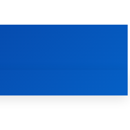
FOREIGN PUBLICATIONS
ᲙᲝᲜᲢᲐᲥᲢᲘ
ᲗᲔᲝᲚᲝᲒᲘᲣᲠᲘ ᲜᲐᲨᲠᲝᲛᲔᲑᲘ
ᲛᲔᲓᲘᲐᲗᲔᲙᲐ
ᲡᲮᲕᲐᲓᲐᲡᲮᲕᲐ
ᲡᲮᲕᲐ