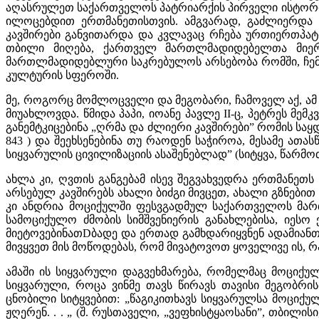
აღასრულეთ საქართველოს პატრიარქის პირველი ისტორიულ
ილოცებდით ერთმანეთისთვის. ამგვარად, გაძლიერდა ის
კავშირები განვითარდა და კვლავაც რჩება ურთიერთპატ
თბილი მიღება, ქართველ მართლმადიდებელთა მიერ გ
მართლმადიდებლური საკრებულოს არსებობა რომში, ჩემ
კულტურის სფეროში.
მე, როგორც მომლოცველი და მეგობარი, ჩამოველ აქ, ამ
მიუახლოვდა. წმიდა პაპი, იოანე პავლე II-ც, პეტრეს მე
განემტკიცებინა „ღრმა და ძლიერი კავშირები” რომის საყდ
843 ) და შეეხსენებინა თუ რაოდენ საჭიროა, მესამე ათ
სიყვარულის ცივილიზაციის ასაშენებლად” (სიტყვა, წარმოთქ
ახლა კი, ღვთის განგებამ ისევ შეგვახვედრა ერთმანეთ
არსებულ კავშირებს ახალი ბიძგი მივცეთ, ახალი გზნებით
კი ანდრია მოციქულში ფესვგადმულ საქართველოს მარ
სამოციქულო ძმობის სიმშვენიერის განახლებისა, იესო
მიეტოვებინათDბადე და ერთად გამხდარიყვნენ ადამიანთა 
მივყვეთ მის მოწოდებას, რომ მივატოვოთ ყოველივე ის, 
ამაში ის სიყვარული დაგვეხმარება, რომელმაც მოციქულ
სიყვარული, როცა ვინმე თავს წირავს თავისი მეგობრის
ცნობილი სიტყვებით: „წაგიკითხავს სიყვარულსა მოციქულნ
ჟღერენ. . . „ (შ. რუსთაველი, „ვეფხისტყაოსანი”, თბილ