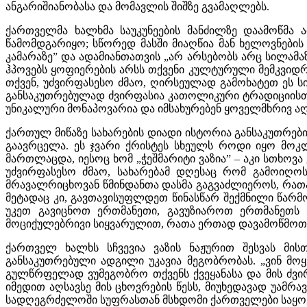
ანგარიშიანობასა და მომავლის შიშზე გვამაღლებს.
ქართველმა ხალხმა საუკუნეების მანძილზე დაამოწმა 
წამომდგარიყო; სწორედ მასში მიაღწია მან ხელოვნების
კამარაზე” და ადამიანთათვის „არ არსებობს არც სილამაზე
ჰპოვებს ყოფიერების არსს თქვენი კულტურული მემკვიდრ
თქვენ, უძვირფასესო ძმაო, ღირსეულად გამოხატეთ ეს ს
განსაკუთრებულად ძვირფასია კათოლიკური ტრადიციისთვი
უნიკალური მონაპოვარია და იმსახურებენ ყოველმხრივ აღ
ქართულ მიწაზე სახარების დიადი ისტორია განსაკუთრებ
გაავრცელა. ეს ჯვარი ქრისტეს სხეულს როდი იყო მოკლე
მართლაცდა, იესოც ხომ „ჭეშმარიტი ვაზია” – აკი სთხოვა
უძვირფასესო ძმაო, სახარებამ დღესაც რომ გამოიღოს
მრავალრიცხოვან წმინდანთა დასმა გაგვაძლიეროს, რათა
მეტადაც კი, გავთავისუფლდეთ წინასწარ შექმნილი წარმ
უკეთ გავიცნოთ ერთმანეთი, გავუზიაროთ ერთმანეთ
მოციქულებრივი სიყვარულით, რათა ერთად დავამოწმოთ სა
ქართველ ხალხს სჩვევია ვაზის ნაჟურით შესვას მი
განსაკუთრებული ადგილი უკავია მეგობრობას. „ვინ მოყვა
გულწრფელად ვუმეგობრო თქვენს ქვეყანასა და მის ძვი
იმედით აღსავსე მის ცხოვრების წესს, მიუხედავად უამრ
სადღეგრძელოში სუფრასთან მსხდომი ქართველები საყოვე