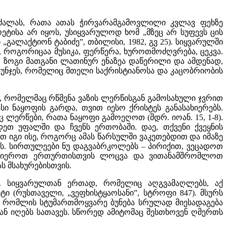
ი ძალას, რათა ათას ჭირვარამგამოვლილი კვლავ ფეხზე
ეტისა არ იყოს, უსიყვარულოდ ხომ „მზეც არ სუფევს ცის
„გალაქტიონ ტაბიძე”, თბილისი, 1982, გვ 25). სიყვარულში
 როგორიცაა მუსიკა, ფერწერა, ხუროთმოძღვრება, ცეკვა.
. ზოგი მათგანი ლათინურ ენაზეა დაწერილი და ამდენად,
აუნჯეს, რომელიც მთელი საქრისტიანოსა და კაცობრიობის
, რომელმაც რწმენა ვაზის ლერწისგან გამოსახული ჯვრით
სი ნაყოფის გარდა, თვით იესო ქრისტეს განასახიერებს.
 ლერწები, რათა ნაყოფი გამოეღოთ (შდრ. იოან. 15, 1-8).
ეთ უფალში და ჩვენს ერთობაში. დაე, თქვენი ქვეყნის
 იგი ისე, როგორც ამას წარსულში ვაკეთებდით და იმაზე
ეს. სირთულეები ნუ დაგვაბრკოლებს – პირიქით, ვეცადოთ
აძლიეროთ ერთურთისთვის ლოცვა და ვითანამშრომლოთ
ს მსახურებისთვის.
ო. სიყვარულთან ერთად, რომელიც აღგვამაღლებს, აქ
ეტი (რუსთაველი, „ვეფხისტყაოსანი”, სტროფი 847). მსურს
ა რომლის სტუმართმოყვარე ბუნება სრულად მიესადაგება
დან იღებს სათავეს. სწორედ ამიტომაც შესთხოვენ ღმერთს