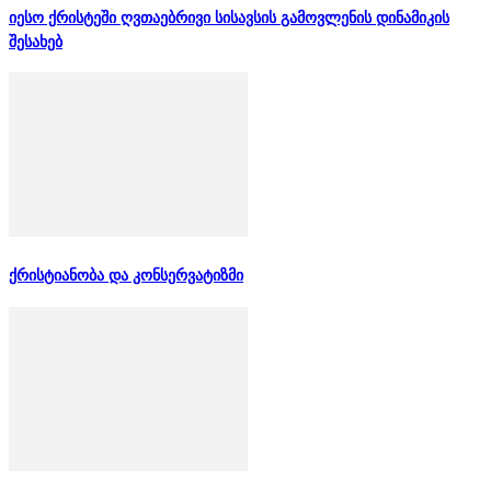
იესო ქრისტეში ღვთაებრივი სისავსის გამოვლენის დინამიკის
შესახებ
ქრისტიანობა და კონსერვატიზმი