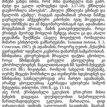
მიზეზი გახდა იმისა, რომ მიწა დაიწყევლა მათ გამო,
ძეძვი და ეკალი აღმოცენდა (დაბ. 3,17-18); ქმნილება
დაემორჩილა ამაოებას“, „მთელი ქმნილება გმინავს და
წვალობს აქამდე“, რადგან ადამიანთან ერთად მასზეც
გავრცელდა ამქვეყნიური კანონები, იგიც მოკვდავია,
იგიც იხრწნება და ამ მდგომარეობისაგან იგი, ადამიანთა
მოდგმასთან ერთად, მაშინ გათავისუფლდება, როცა
ქრისტეს მეორედ მოსვლის შემდეგ ახალი ცა და ახალი
დედამიწა შეიქმნება (პავლე მოციქულის რომაელთა
მიმართ ეპისტოლის გამნარტებანი, Толковая библия, Т. 3,
Стокгольм, 1987). ეს ადამიანის, როგორც ღვთის „შესაქმის
გვირგვინის“ იდუმალი კავშირია დანარჩენ სამყაროსთან.
წმინდანთა ცხოვრებიდან მრავალი ფაქტია ცნობილი,
როცა წმინდანებს გარეული ცხოველებიც კი
ემორჩილებოდნენ. მაგალითისათვის წმ. სვიმონ მესვეტეს
(356-459 წწ.) მოვიტანთ, რომლის სახელის ხსენებაზე,
თურმე მხეცები მორჩინლი და თვინიერნი ხდებოდნენ და
წმინდანიც სასწაულებრივად არა მარტო ადამიანებს,
არამედ ცხოველებსაც ჰკურნავდა (ცხოვრება სიმეონ
მესვეტისა, თბილისი, 1996 წ., გვ. 13-14).
ასე რომ, ქრისტიანული ეკლესიის ერთ-ერთი მისია
ბუნების დაცვაცაა. დღესდღეობით საქართველოს
მართლმადიდებელი ეკლესია, მართალია, დიდ
ყურადღებას უთმობს ეკოლოგიურ საკითხებს, მაგრამ,