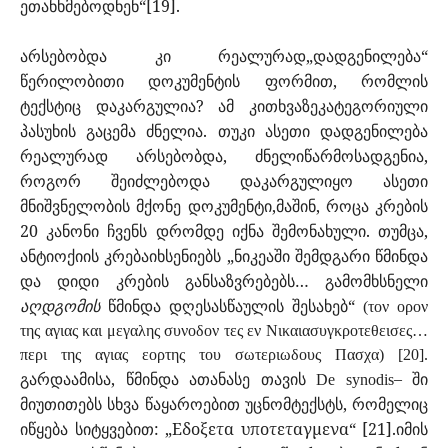
ეთანხმებოდნენ“[19].
არსებობდა კი რეალურად„დადგენილება“
წერილობითი დოკუმენტის ფორმით, რომლის
ტექსტიც დაკარგულია? ამ კითხვაზეკატეგორიული
პასუხის გაცემა ძნელია. თუკი ასეთი დადგენილება
რეალურად არსებობდა, ძნელიწარმოსადგენია,
როგორ შეიძლებოდა დაკარგულიყო ასეთი
მნიშვნელობის მქონე დოკუმენტი,მაშინ, როცა კრების
20 კანონი ჩვენს დრომდე იქნა შემონახული. თუმცა,
ანტიოქიის კრებაიხსენიებს „ნიკეაში შემდგარი წმინდა
და დიდი კრების განსაზვრებებს… გამომხსნელი
აღდგომის
წმინდა დღესასწაულის შესახებ“
(τον ορον
της αγιας και μεγαλης συνοδον τες εν Νικαιασυγκροτεθεισες…
περι της αγιας εορτης του σωτεριωδους Πασχα) [
20].
გარდაამისა, წმინდა ათანასე თავის
– ში
De synodis
მიუთითებს სხვა წაყაროებით უცნომტექსტს, რომელიც
იწყება სიტყვებით: „
Εδοξετα υποτεταγμενα“
[21].
იმის