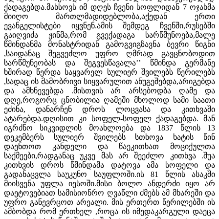
ქადაგებდა.მახსოვს იმ დღეს ჩვენი სოფლიდან 7 ოჯახმა
მიიღო მართლმადიდებლობა,აქედან ერთი
ევანგელისტები იყვნენ.ამის შემდეგ ჩვენში,რუსებში
გაიღვიძა ჟინმა,რომ გვექადაგა სარწმუნოება,მალე
წმინდანმა მონასტრიდან გამოგვიგზავნა ბევრი წიგნი
,საიდანაც შეგვეძლო უფრო ღმრად გავცნობოდით
სარწმუნეობას და შეგვესწავალა’’ წმინდა გერმანე
ხშირად წერდა საყვარელ სულიერ შვილებს წერილებს
,სადაც ის მამობრივი სიყვარულით ანუგეშებდა,არიგებდა
და ამხნევებდა .მისთვის არ არსებოდბა ღამე და
დღე,როგორც ცნობილია ღამეში მხოლოდ სამი საათი
ეძინა, დანარჩენ დროს ლოცვასა და კითხვაში
ატარებდა.დღისით კი სოფელ-სოფელ ქადაგებდა. მან
იგრძნო სიკვიდლის მოახლოება და 1837 წლის 13
დეკემბერს სულიერ შვილებს სთხოვა ხატის წინ
დაენთოთ კანდელი და წაეკითხათ მოციქულთა
საქმეები,რადგანაც უკვე მას არ შეეძლო კითხვა .შუა
კითხვის დროს წმინდამა დატოვა ამა სოფელი და
გადანაცვლა საუკუნო საუფლოში.ის 81 წლის ასაკში
მიისვენა უფლა იესოში.მისი ბოლო ანდერძი იყო არ
დაეტოვებიათ სამისიონრო ღვაწლი ძმებს ამ მხარეში და
უფრო განევრცოთ არეალი. მის ერთერთ წერილებში ის
ამბობდა რომ ერთხელ ,როცა ის იმედაკარგული დაეცა