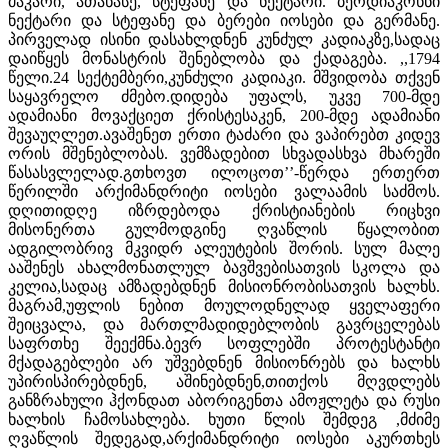
მაკარი, ათანასე, სტეფანე და ნექტარი. ბერდიაკონნი
ნექტარი და სტეფანე და ბერები იოსები და გერმანე.
პირველად ისინი დასახლდნენ კუნძულ კადიაკზე,სადაც
დაიწყეს მონასტრის შენებლობა და ქადაგება. ,,1794
წელი.24 სექტემბერი,კუნძული კადიაკი. მშვიდობა თქვენ
საყავრელო ძმებო.დიდება უფალს, უკვე 700-მდე
ადამიანი მოვაქციეთ ქრისტესაკენ, 200-მდე ადამიანი
შევაუღლეთ.ავაშენეთ ერთი ტაძარი და ვაპირებთ კიდევ
ორის მშენებლობას. ვემზადებით სხვადასხვა მხარეში
წასასვლელად.გთხოვთ ილოცოთ’’-წერდა ერთერთ
წერილში არქიმანდრიტი იოსები ვალაამის საძმოს.
დღითიდღე იზრდებოდა ქრისტიანების რიცხვი
მისონერთა გულმოდგინე ღვაწლის წყალობით
ადგილობრივ მკვიდრ ალეუტების შორის. სულ მალე
ააშენეს ახალმონათლულ ბავშვებისათვის სკოლა და
კელია,სადაც ამზადებდნენ მისიონრობისათვის ხალხს.
მაგრამ,უფლის ნებით მოულოდნელად ყველაფერი
შეიცვალა, და მართლმადიდებლობის გავრცელებას
საფრთხე შეექმნა.ბევრ სოფლებში პროტესტანტი
მქადაგებლები არ უშვებდნენ მისიონრებს და ხალხს
უპირისპირებდნენ, აშინებდნენ,თითქოს მღვდლებს
განზრახული ჰქონდათ აბორიგენთა ამოჟლეტა და რუსი
ხალხის ჩამოსახლება. ხუთი წლის შემდეგ ,მძიმე
ღვაწლის შედეგად,არქიმანდრიტი იოსები აკურთხეს