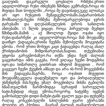
გააღვიძა დაკარგული ცოცხალი რწმენა.ერთი
ადგილობრივი რუსი იხსენებს წმინდა გემრანეს,როცა ის
მივიდა მათ სოფელში: ,,როცა მე დავიბადე,უკვე ალიასკა
არ იყო რუსეთის შემადგენლობაში.პატარაობისას
მომნათლეს.ჩვენი რწმენა შემოიფარგლებოდა ჯვრის
ტარებაში და დღესასწაულების დროს სანთლის
ანთებაში. 15 წლის ვიყავი, როცა პირველად შევხდი
წმინდანს.მაშინ , აქ მხოლოდ შვიდი ოჯახი იყო
რუსი.დანარჩენი კი ადგილობრივი.როცა მან მოედანზე
დაიწყო ქადაგება,ერთმა ჩვენმა მეზობელმა მოგვიტანა
ცნობა , რომ ერთი მოხუცი კაცი ქადაგებდა რაღაც ახალ
ქრისტიანობის მიმდინარეობას,წადით, თქვენიანია
ეტყობა გარეგნობაზეო.რა თქმა უნდა ჩვენ ძალიან
გაგვიხარდა იმის გაგება, რომ ვიღაცა ჩვენი მოდგმისა
იყო,და სიმართლე გითხრათ იმიტომ მივედით , რომ
გაგვეგო ჩვენი ქვეყნის ამბავი და არა ის რომ მოგვესმინა
მის ქადაგება.მაგრმა, როცა ოჯახით მივედით
მოედანზე,ყველა დადუმებული იყო და პირდაღებული
უსმენდნენ მას.ჩვენც უმალ მოგვხიბლა მისმა ტკბილმა
ხმამ.თვალწინ წარმომიდგა სერაფიმ საროველის
ხატი,ზუსტად ისევე ემოსა,როგორც ხატებზე იყვნენ
გამოსახულები დიდი მამები.ტანს ჯვალო ეცვა და ფეხებზე
რაღაც კონკები.ხელში სპილენძის ჯვარი ეჭირა,ხმა
ძლიერი არ ჰქონდა , მაგრამ ძალიან დამაჯერებლად