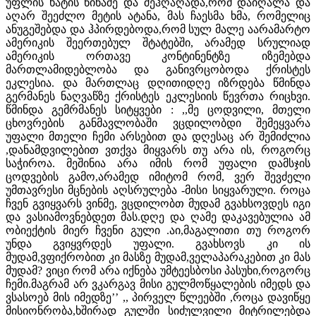
უფლის ხატის წინაშე და შეჰღაღადა,რომ დაიღალა და
აღარ შეეძლო მეტის ატანა, მას ჩაესმა ხმა, რომელიც
ანუგეშებდა და ჰპირდებოდა,რომ სულ მალე აარამარტო
ამერიკის შეერთებულ შტატებში, არამედ სრულიად
ამერიკის ორთავე კონტინენტზე იზემებდა
მართლამიდებლობა და განივრცობოდა ქრისტეს
ეკლესია. და მართლაც დღითიდღე იზრდება წმინდა
გერმანეს ნაღვაწზე ქრისტეს ეკლესიის წევრთა რიცხვი.
წმინდა გემრმანეს სიტყვები : ,,მე ცოდვილი, მთელი
ცხოვრების განმავლობაში ვცდილობდი შემეყვარა
უფალი მთელი ჩემი არსებით და დღესაც არ შემიძლია
,დანამდვილებით ვთქვა მიყვარს თუ არა ის, როგორც
საჭიროა. მეშინია არა იმის რომ უფალი დამსჯის
ცოდვების გამო,არამედ იმიტომ რომ, ვერ შევძელი
უმთავრესი მცნების აღსრულება -მისი სიყვარული. როცა
ჩვენ გვიყვარს ვინმე, ვცდილობთ მუდამ გვახსოვდეს იგი
და ვასიამოვნებდეთ მას.დღე და ღამე დაკავებულია ამ
ობიექტის მიერ ჩვენი გული .აი,მაგალითი თუ როგორ
უნდა გვიყვრდეს უფალი. გვახსოვს კი ის
მუდამ,ვფიქრობით კი მასზე მუდამ,ველაპარაკებით კი მას
მუდამ? ვიცი რომ არა იქნება უმტეესბოსი პასუხი,როგორც
ჩემი.მაგრამ არ ვკარგავ მისი გულმოწყალების იმედს და
ვსასოებ მის იმედზე’’ ,, პირველ წლეებში ,როცა დავიწყე
მისიონრობა,ხშირად გულში სიძულვილი მიტრილებდა