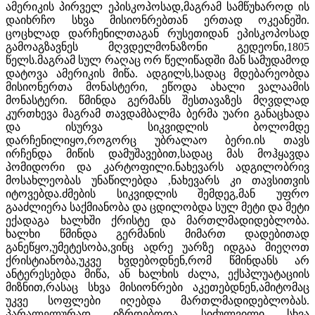
ამერიკის პირველ ეპისკოპოსად,მაგრამ სამწუხაროდ ის
დაიხრჩო სხვა მისიონრებთან ერთად ოკეანეში.
ცოცხლად დარჩენილთაგან რუსეთიდან ეპისკოპოსად
გამოაგზავნეს მღვდელმონაზონი გედეონი,1805
წელს.მაგრამ სულ რაღაც ორ წელიწადში მან სამუდამოდ
დატოვა ამერიკის მიწა. ადგილს,სადაც მდებარეობდა
მისიონერთა მონასტერი, ეწოდა ახალი ვალაამის
მონასტერი. წმინდა გერმანს შესთავაზეს მღვდლად
კურთხევა მაგრამ თავდამბალმა ბერმა უარი განაცხადა
და ისურვა სიკვიდლის ბოლომდე
დარჩენილიყო,როგორც უბრალაო ბერი.ის თავს
ირჩენდა მიწის დამუშავებით,სადაც მას მოჰყავდა
პომიდორი და კარტოფილი.ნახევარს ადგილობრივ
მოსახლეობას უნაწილებდა ,ნახევარს კი თავსითვის
იტოვებდა.ძმების სიკვიდლის შემდეგ,მან უფრო
გააძლიერა საქმიანობა და ცდილობდა სულ მეტი და მეტი
ექადაგა ხალხში ქრისტე და მართლმადიდებლობა.
ხალხი წმინდა გერმანის მიმართ დადებითად
განეწყო,უმეტესობა,ვინც ადრე უარზე იდგაა მიეღოთ
ქრისტიანობა,უკვე ხვდებოდნენ,რომ წმინდანს არ
ანტერესებდა მიწა, ან ხალხის ძალა, ექსპლუატაციის
მიზნით,რასაც სხვა მისიონრები აკეთებდნენ,ამიტომაც
უკვე სოფლები იღებდა მართლმადიდებლობას.
პარალელურად იზრდებოდა სიძულვილი სხვა