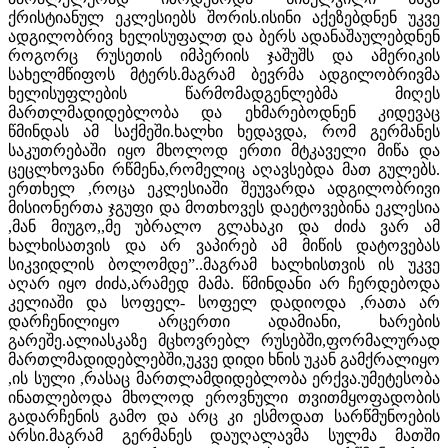
ქრისტიანულ ეკლესიებს შორის.ისინი აქეზებდნენ უკვე
ადგილობრივ ხელისუფალთ და ბერს ადანაშაულებდნენ
როგორც რუსეთის იმპერიის ჯაშუშს და ამერიკის
სახელმწიფოს მტერს.მაგრამ ბევრმა ადგილობრივმა
ხელისუფლების წარმომადგენლებმა მიღეს
მართლმადიდებლობა და ეხმარებოდნენ კიდევაც
წმინდას ამ საქმეში.ხალხი ხედავდა, რომ გერმანეს
საკუთრებაში იყო მხოლოდ ერთი მტკაველი მიწა და
ცეცლხოვანი რწმენა,რომელიც აღავსებდა მათ გულებს.
ერთხელ ,როცა ეკლესიაში შეუვარდა ადგილობრივი
მისიონერთა ჯგუფი და მოთხოვეს დაეტოვებინა ეკლესია
,მან მიუგო,,მე უბრალო გლახაკი და ძიძა ვარ ამ
ხალხისათვის და არ ვაპირებ ამ მიწის დატოვებას
სიკვიდლის ბოლომდე”..მაგრამ ხალხისთვის ის უკვე
აღარ იყო ძიძა,არამედ მამა. წმინდანი არ ჩერდებოდა
კელიაში და სოფელ- სოფელ დადიოდა ,რათა არ
დარჩენილიყო არცერთი ადამიანი, ხარების
გარეშე.ალიასკაზე მცხოვრებლ რუსებში,ფორმალურად
მართლმადიდებლებში,უკვე დიდი ხნის უკან გამქრალიყო
,ის სული ,რასაც მართლამდიდებლობა ერქვა.უმეტესობა
ინათლებოდა მხოლოდ ეროვნული თვითმყოფადობის
გადარჩენის გამო და არც კი ესმოდათ სარწმუნოების
არსი.მაგრამ გერმანეს დაუღალავმა სულმა მათში