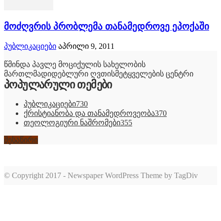
მოძღვრის პრობლემა თანამედროვე ეპოქაში
პუბლიკაციები
აპრილი 9, 2011
წმინდა პავლე მოციქულის სახელობის
მართლმადიდებლური ღვთისმეტყველების ცენტრი
პოპულარული თემები
პუბლიკაციები
730
ქრისტიანობა და თანამედროვეობა
370
თეოლოგიური ნაშრომები
355
შესაწირი
© Copyright 2017 - Newspaper WordPress Theme by TagDiv
romabet
deneme
romabet
bonusu
romabet
veren
siteler