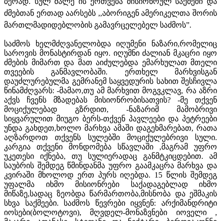
ბერად. სულ მალე ის ერთვება მისიონრულ საქმეში და
ძმებთან ერთად აარსებს ,,აბორიგენ ამერიკელთა შორის
მართლმადიდებლობის გამავრცელებელ საძმოს”.
საძმოს ხელმძღვანელობდა იღუმენი ნაზარი,რომელიც
საროვის მონასტირდან იყო. იღუმნი ძალიან მკაცრი იყო
ძმების მიმართ და მათ აიძულებდა ემარხულათ მთელი
თვეების განმავლობაში. ერთხელ მარხვისგან
დაუძლურებულმა გემრანემ საყვედურის სახით შესჩივლა
წინამძღვარს: -მამაო,თუ ამ მარხვით მოგვკლავ, რა აზრი
აქვს ჩვენს მზადებას მისიონრობისათვის? -მე თქვენ
მოციქულებად გზრდით, -ნაზარიმ მამობრივი
სიყვარულით მიუგო ბერს-თქვენ პავლეები და პეტრეები
უნდა გახდეთ,ხოლო მარხვა ამაში დაგეხმარებათ, რათა
აღზარდოთ თქვენს სულებში მოციქულებრივი სული.
კარგია თქვენი მონდომება სწავლაში ,მაგრამ უფრო
უკეთესი იქნება, თუ სულიერადაც განმტკიცდებით. ამ
საუბრის შემდეგ წმინდანმა უფრო გაამკაცრა მარხვა და
კვირაში მხოლოდ ერთ პურს იღებდა. 15 წლის შემდეგ
უფალმა იხმო მისიონრები საქადაგებლად იხმო
მიწაზე,სადაც ზეობდა წარმართობა,მისნობა და ეშმაკის
სხვა საქმეები. საძმოს წევრები იყვნენ: არქიმანდრიტი
იოსები(ბოლოტოვი), მღვდელ-მონაზვნები იოველი ,