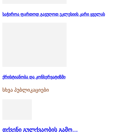
საჭიროა ფართოდ გავუღოთ ეკლესიის კარი ყველას
ქრისტიანობა და კონსერვატიზმი
სხვა პუბლიკაციები
თქვენი გულქვაობის გამო…