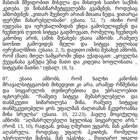
მასთან მშვიდობით მისვლა და მისთვის სათნო საქმის
კეთება. ეს წინასწარმეტყველებმა გვამცნეს, როდესაც
ამბობდნენ: „ვითარ შუენიერ არიან მთათა ზედა, ვითარცა
ფერჴნი მახარებელისანი“ (ესაია. 52, 7). ისინი რომ
იუდეასა და იერუსალიმიდან უნდა გამოსულიყვნენ და
ჩვენთვის ღვთის სიტყვა გადმოეცათ, რომელიც ჩვენთვის
კანონიც არის, (ამის შესახებ) ესაია ამბობს: „რამეთუ
სიონით გამოვიდეს შჯული და სიტყვა უფლისაჲ
იერუსალჱმით. (ესაია. 2, 3). დავითი (იმის) შესახებ ამბობს,
რომ (მათ) მთელ სამყაროში უნდა ექადაგათ: „ყოველსა
ქუეყანასა განჴდა ჴმაჲ მათი და კიდეთა სოფლისათა _
სიტყუანი მათნი.“ (ფსალ. 18, 5).
87. ესაია ამბობს, რომ ხალხი კანონის
მრავალსიტყვაობის მიხედვით კი არა, არამედ რწმენისა
და სიყვარულის თვინიერებითა და უბრალოებით
იცხოვრებს: “რამეთუ სიტყუა შემასრულებელი და
თანმკუეთი სიმართლესა შინა, რამეთუ სიტყვაჲ
თანშეკუეთებული ყოს უფალმან ძალთამან მკჳდროანსა
შინა სრულსა“ (ესაია. 10, 22-23). პავლე მოციქულიც
ამბობს: “აღმასრულებელი სჯულისაჲ სიყუარული არს.“
(რომ. 13, 10), რადგან, ვისაც ღმერთი უყვარს, მან კანონი
აღასრულა. როდესაც უფალს ჰკითხეს, რომელია
უპირველესი მცნება, მან უპასუხა: „ შეიყუარო უფალი