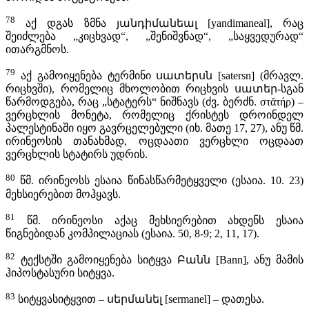
78
აქ დგას ზმნა յանդիմանեալ [yandimaneal], რაც
შეიძლება „კიცხვად“, „შენიშვნად“, „საყვედურად“
ითარგმნოს.
79
აქ გამოიყენება ტერმინი սատերսն [satersn] (მრავლ.
რიცხვში), რომელიც მხოლობით რიცხვის սատեր-სგან
წარმოდგება, რაც „სტატერს“ ნიშნავს (ძვ. ბერძნ. στ
ᾰ
τήρ) –
ვერცხლის მონეტა, რომელიც ქრისტეს დროინდელ
პალესტინაში იყო გავრცელებული (იხ. მათე 17, 27), ანუ წმ.
ირინეოსის თანახმად, ოცდაათი ვერცხლი ოცდაათ
ვერცხლის სტატირს უდრის.
80
წმ. ირინეოსს ესაია წინასწარმეტყველი (ესაია. 10. 23)
მეხსიერებით მოჰყავს.
81
წმ. ირინეოსი აქაც მეხსიერებით ახდენს ესაია
წიგნებიდან კომპილაციას (ესაია. 50, 8-9; 2, 11, 17).
82
ტექსტში გამოიყენება სიტყვა Բանն [Bann], ანუ მამის
ჰიპოსტასური სიტყვა.
83
სიტყვასიტყვით – սերմանել [sermanel] – დათესა.