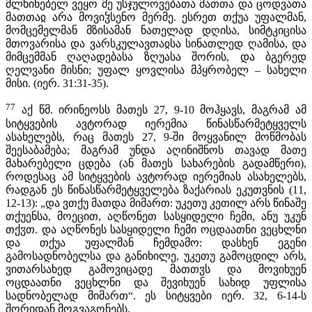
მლხინებელ ვეყო მე უსჯულოვებათა მათთა და ცოდვათა
მათთაჲ არა მოვიჴსენო მერმე. ესრეთ თქუა უფალმან,
მომცემელმან მზისამან ნათელად დღისა, სიმტკიცისა
მთოვარისა და ვარსკულავთაჲსა სინათლედ ღამისა, და
მიმცემმან ღაღადებასა ზღუასა შორის, და ბგერედ
ღელვანი მისნი; უფალ ყოვლისა მპყრობელ – სახელი
მისი. (იერ. 31:31-35).
77
აქ წმ. ირინეოსს მათეს 27, 9-10 მოჰყავს, მაგრამ ამ
სიტყვების ავტორად იერემია წინასწარმეტყველს
ასახელებს, რაც მათეს 27, 9-ში მოყვანილ მოწმობას
შეესაბამება; მაგრამ უნდა აღინიშნოს თავად მათე
მახარებელი ცდება (ან მათეს სახარების გადამწერი),
როდესაც ამ სიტყვების ავტორად იერემიას ასახელებს,
რადგან ეს წინასწარმეტყველება ზაქარიას ეკუთვნის (11,
12-13): „და ვთქუ მათდა მიმართ: უკეთუ კეთილ არს წინაშე
თქუენსა, მოეცით, აღწონეთ სასყიდელი ჩემი, ანუ უკუნ
თქჳთ. და აღწონეს სასყიდელი ჩემი ოცდაათნი ვეცხლნი
და თქუა უფალმან ჩემდამო: დასხენ ეგენი
გამოსადნობელსა და განიხილე, უკეთუ გამოცდილ არს,
ვითარსახედ გამოვიცადე მათთჳს და მოვიხუენ
ოცდაათნი ვეცხლნი და შევიხუენ სახიდ უფლისა
სადნობელად მიმართ“. ეს სიტყვები იერ. 32, 6-14-ს
შორიდან მოგვაგონებს.