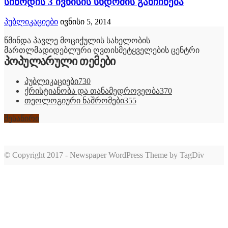
სინოდის 3 ივნისის სხდომის განჩინება
პუბლიკაციები
ივნისი 5, 2014
წმინდა პავლე მოციქულის სახელობის
მართლმადიდებლური ღვთისმეტყველების ცენტრი
პოპულარული თემები
პუბლიკაციები
730
ქრისტიანობა და თანამედროვეობა
370
თეოლოგიური ნაშრომები
355
შესაწირი
© Copyright 2017 - Newspaper WordPress Theme by TagDiv
romabet
deneme
romabet
bonusu
romabet
veren
siteler