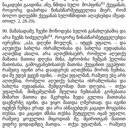
83
ნაკადები გაადინა; ანუ, წმიდა სული
მოჰფინა
ქვეყანას,
როგორც დაპირდა წინასწარმეტყველთა მიერ, რომ
ბოლო დღეებში ქვეყანას სულიწმიდით აღავსებდა (შეად.
იოილ. 2, 28-29).
90. მაშასადამე, ჩვენი მოწოდება სულის განახლებაშია და
84
არა ჩვენს სიძველეში
, როგორც წინასწარმეტყველებდა
იერემია: „აჰა, დღენი მოვლენ, – იტყჳს უფალი, – და
აღუთქუა სახლსა ისრაჱლისასა და სახლსა იუდაჲსასა
აღთქმაჲ ახალი, არა აღთქმისაებრ, რომელი აღუთქუ
მამათა მათთა დღესა შინა, პყრობისა ჩემგან ჴელისა
მათისასა, გამოყვანებისათჳს მათისა ქუეყანით ეგჳპტით;
რამეთუ იგინი არა დაადგრეს აღთქმისა შორის ჩემისა,
და მე უდებ ვყვენ იგინი, – თქუა უფალმან, რამეთუ ესე არს
აღთქმაჲ, რომელი აღუთქუ სახლსა ისრაჱლისასა და
სახლსა იუდაჲსასა, შემდგომად მათ დღეთა, – თქუა
უფალმან, მიმცემელმან შჯულთა ჩემთამან გონებათა
მიმართ მათთა და მკერდსა ზედა გულთა მათთასა
დავწერნე იგინი, და ვიყო მათდა ღმერთად, და იგინი
იყუნენ ჩემდა ერად. და არა ასწავებდეს კაცადი მოყუასსა
თჳსსა, და კაცადი ძმასა თჳსსა მეტყუელი: იცან უფალი,
რამეთუ ყოველთა მიცოდიან მე, მცირითგან მათით
ვიდრე დიდადმდე მათდა, – თქუა უფალმან, – რამეთუ