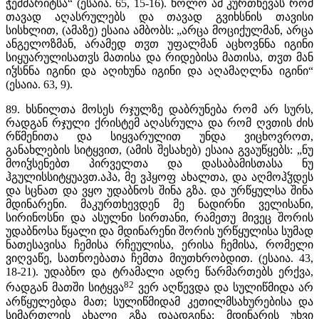
ჭეშმარიტსა“ (ესაია. 65, 15-16). ხოლო ამ კურთხევას რომ
თავად აღასრულებს და თავად გვიხსნის თავისი
სისხლით, (ამაზე) ესაია ამბობს: „არცა მოციქულმან, არცა
ანგელოზმან, არამედ თჳთ უფალმან აცხოვნნა იგინი
სიყუარულისათჳს მათისა და რიდებისა მათისა, თჳთ მან
იჴსნნა იგინი და აღიხუნა იგინი და აღამაღლნა იგინი“
(ესაია. 63, 9).
89. ხსნილთა მოსეს რჯულზე დაბრუნება რომ არ სურს,
რადგან რჯული ქრისტემ აღასრულა და რომ ღვთის ძის
რწმენითა და სიყვარულით უნდა ვიცხოვროთ,
განახლების სიტყვით, (ამის შესახებ) ესაია გვაუწყებს: „ნუ
მოიჴსენებთ პირველთა და დასაბამისთასა ნუ
ჰგულისსიტყუავთ.აჰა, მე ვჰყოფ ახალთა, და აღმოჰჴდეს
და სცნათ და ვყო უდაბნოს შინა გზა. და ურწყულსა შინა
მდინარენი. მაკურთხევდენ მე ნადირნი ველისანი,
სირინოსნი და ასულნი სირთანი, რამეთუ მივეც შორის
უდაბნოსა წყალი და მდინარენი შორის ურწყულისა სუმად
ნათესავისა ჩემისა რჩეულისა, ერისა ჩემისა, რომელი
ვიღვაწე, სათნოებათა ჩემთა მიუთხრობდით. (ესაია. 43,
18-21). უდაბნო და ტრამალი ადრე წარმართებს ერქვა,
82
რადგან მათში სიტყვა
ვერ აღწევდა და სულიწმიდა არ
არწყულებდა მათ; სულიწმიდამ კეთილმსახურებისა და
სიმართლის ახალი გზა დაადგინა; მდინარის უხვი