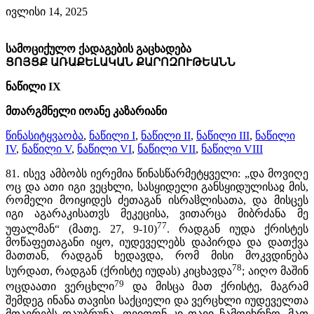
ივლისი 14, 2025
სამოციქულო ქადაგების გაცხადება
ՑՈՅՑՔ ԱՌԱՔԵԼԱԿԱՆ ՔԱՐՈԶՈՒԹԵԱՆՆ
ნაწილი IX
მთარგმნელი იოანე კაზარიანი
წინასიტყვაობა
,
ნაწილი I
,
ნაწილი II
,
ნაწილი III
,
ნაწილი
IV
,
ნაწილი V
,
ნაწილი VI
,
ნაწილი VII
,
ნაწილი VIII
81. ისევ ამბობს იერემია წინასწარმეტყველი: „და მოვიღე
ოც და ათი იგი ვეცხლი, სასყიდელი განსყიდულისაჲ მის,
რომელი მოიყიდეს ძეთაგან ისრაჱლისათა, და მისცეს
იგი აგარაკისათჳს მეკეცისა, ვითარცა მიბრძანა მე
77
უფალმან“ (მათე. 27, 9-10)
. რადგან იუდა ქრისტეს
მოწაფეთაგანი იყო, იუდეველებს დაპირდა და დათქვა
მათთან, რადგან ხედავდა, რომ მისი მოკვდინება
78
სურდათ, რადგან (ქრისტე იუდას) კიცხავდა
; აიღო მაშინ
79
ოცდაათი ვერცხლი
და მისცა მათ ქრისტე, მაგრამ
შემდეგ ინანა თავისი საქციელი და ვერცხლი იუდეველთა
მთავრებს დაუბრუნა, თვითონ კი თავი ჩამოიხრჩო. მათ