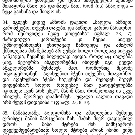
ზეთისხილის ეწოდება და ცათა სასუფევლის შესახებ
შთააგონა მათ; და დაინახეს მათ, რომ (ის) ამაღლდა –
ზეცა გაიხსნა და მიიღო ის.
84. იგივეს კიდევ ამბობს დავითი: „მაღლა ასწიეთ,
კარიბჭეებო, თქვენი თავები, და აიწიეთ, კარნო მარადნო,
რომ შემოვიდეს მეფე დიდებისა“ (ფსალ. 23, 7),
მარადიული კარიბჭეები კი ზეცაა. სიტყვა
(ქმნილებისთვის) უხილავად ჩამოვიდა და ამიტომ
ქმნილებას მის შესახებ არ ეუწყა; ხოლო როდესაც სიტყვა
განკაცდა, ზეცაზეც ხილულად ავიდა. როდესაც ძალებმა
(ანუ, ზეციურმა ანგელოზებმა) იხილეს იგი, ქვედა
ანგელოზებმა შესძახეს მათ, რომლნიც მყარზე
იმყოფებოდნენ: „აღახუენით ბჭენი თქუენნი, მთავარნო,
და აღეხუენით ბჭენი საუკუნენი და შევიდეს მეუფჱ
დიდებისა.“; ხოლო როდესაც მათ გაოცებულებმა
იკითხეს: „ვინ არს ესე?“, მაშინ მათ, რომელთაც ის უკვე
იხილეს, მეორედ დაამოწმეს: „უფალი ძალთა თავადი
არს მეუფჱ დიდებისა.“ (ფსალ. 23, 8-10).
85. მაშასადამე, აღდგომისა და ამაღლების შემდეგ
(ქრისტე) მამის მარჯვენით ზის, მამის მიერ დადგენილ
დროს კი მისი მტრები მის სამსჯავროს
დაექვემდებარებიან; ხოლო მტრები არიან ისინი, ვინც