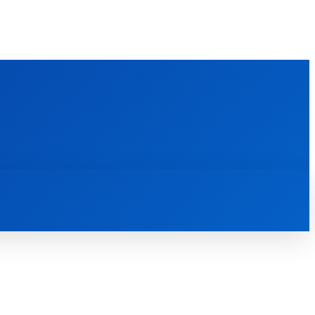
FOREIGN PUBLICATIONS
ᲙᲝᲜᲢᲐᲥᲢᲘ
ᲗᲔᲝᲚᲝᲒᲘᲣᲠᲘ ᲜᲐᲨᲠᲝᲛᲔᲑᲘ
ᲛᲔᲓᲘᲐᲗᲔᲙᲐ
ᲡᲮᲕᲐᲓᲐᲡᲮᲕᲐ
ᲡᲮᲕᲐ