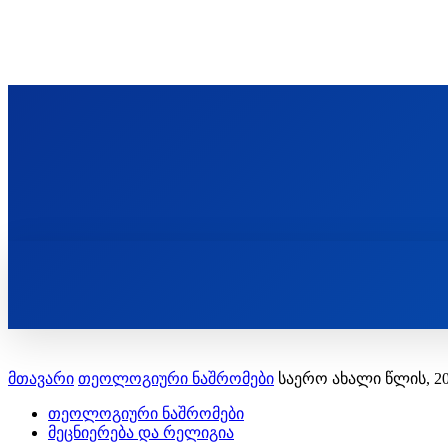
ᲬᲛᲘᲜᲓᲐ ᲞᲐᲕᲚᲔ ᲛᲝᲪᲘᲥᲣᲚᲘᲡ ᲡᲐᲮᲔᲚᲝᲑᲘ
ST. PAUL'S ORTHODOX CHRISTIAN TH
ᲞᲣᲑᲚᲘᲙᲐᲪᲘᲔᲑᲘ
მთავარი
თეოლოგიური ნაშრომები
საერო ახალი წლის, 2
თეოლოგიური ნაშრომები
მეცნიერება და რელიგია