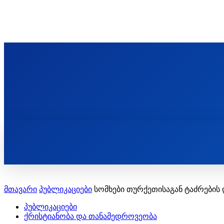
ᲬᲛᲘᲜᲓᲐ ᲞᲐᲕᲚᲔ ᲛᲝᲪᲘᲥᲣᲚᲘᲡ ᲡᲐᲮᲔᲚᲝᲑᲘ
ST. PAUL'S ORTHODOX CHRISTIAN TH
ᲞᲣᲑᲚᲘᲙᲐᲪᲘᲔᲑᲘ
მთავარი
პუბლიკაციები
სომხები თურქეთისაგან ტაძრების 
პუბლიკაციები
ქრისტიანობა და თანამედროვეობა