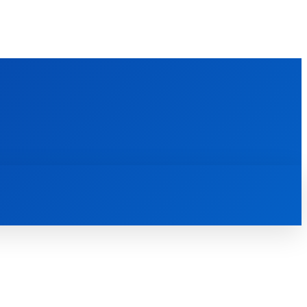
FOREIGN PUBLICATIONS
ᲙᲝᲜᲢᲐᲥᲢᲘ
ᲗᲔᲝᲚᲝᲒᲘᲣᲠᲘ ᲜᲐᲨᲠᲝᲛᲔᲑᲘ
ᲛᲔᲓᲘᲐᲗᲔᲙᲐ
ᲡᲮᲕᲐᲓᲐᲡᲮᲕᲐ
ᲡᲮᲕᲐ