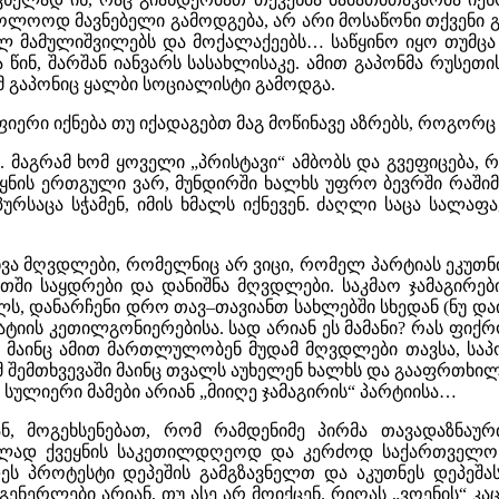
ბოლოოდ მავნებელი გამოდგება, არ არი მოსაწონი თქვენი 
ლ მამულიშვილებს და მოქალაქეებს… საწყინო იყო თუმც
 წინ, შარშან იანვარს სასახლისაკე. ამით გაპონმა რუსეთ
ომ გაპონიც ყალბი სოციალისტი გამოდგა.
ფიერი იქნება თუ იქადაგებთ მაგ მოწინავე აზრებს, როგო
 მაგრამ ხომ ყოველი „პრისტავი“ ამბობს და გვეფიცება, რ
ყნის ერთგული ვარ, მუნდირში ხალხს უფრო ბევრში რაშიმე
ურსაცა სჭამენ, იმის ხმალს იქნევენ. ძაღლი საცა სალაფა
ა მღვდლები, რომელნიც არ ვიცი, რომელ პარტიას ეკუთნია
ეთში საყდრები და დანიშნა მღვდლები. საკმაო ჯამაგირები
ს, დანარჩენი დრო თავ–თავიანთ სახლებში სხედან (ნუ დ
ოკრატიის კეთილგონიერებისა. სად არიან ეს მამანი? რას ფი
, მაინც ამით მართლულობენ მუდამ მღვდლები თავსა, ს
ამ შემთხვევაში მაინც თვალს აუხელენ ხალხს და გააფრთხი
 სულიერი მამები არიან „მიიღე ჯამაგირის“ პარტიისა…
ნ, მოგეხსენებათ, რომ რამდენიმე პირმა თავადაზნაუ
ლად ქვეყნის საკეთილდღეოდ და კერძოდ საქართველოსთ
ეს პროტესტი დეპეშის გამგზავნელთ და აკუთნეს დეპეშას
გენერლები არიან, თუ ასე არ მოიქცენ. რიღას „ვოენის“ კაც