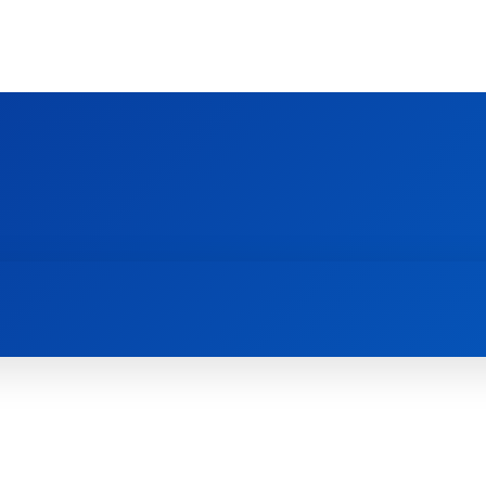
Ს ᲛᲐᲠᲗᲚᲛᲐᲓᲘᲓᲔᲑᲚᲣᲠᲘ ᲦᲕᲗᲘᲡᲛᲔᲢᲧᲕᲔᲚᲔᲑᲘᲡ ᲪᲔᲜᲢᲠᲘ
EOLOGY CENTRE
ᲥᲠᲘᲡᲢᲘᲐᲜᲝᲑᲐ ᲓᲐ ᲗᲐᲜᲐᲛᲔᲓᲠᲝᲕᲔᲝᲑᲐ
ᲛᲔᲪᲜᲘᲔᲠᲔᲑᲐ ᲓᲐ ᲠᲔᲚᲘᲒᲘᲐ