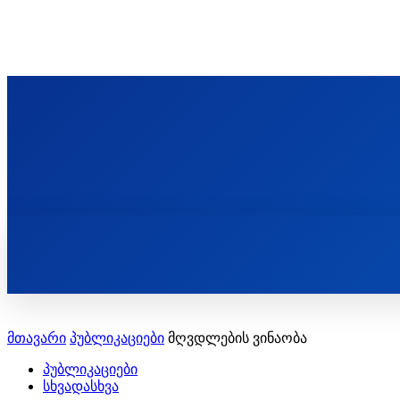
ᲬᲛᲘᲜᲓᲐ ᲞᲐᲕᲚᲔ ᲛᲝᲪᲘᲥᲣᲚᲘᲡ ᲡᲐᲮᲔᲚᲝᲑᲘ
ST. PAUL'S ORTHODOX CHRISTIAN TH
ᲞᲣᲑᲚᲘᲙᲐᲪᲘᲔᲑᲘ
მთავარი
პუბლიკაციები
მღვდლების ვინაობა
პუბლიკაციები
სხვადასხვა