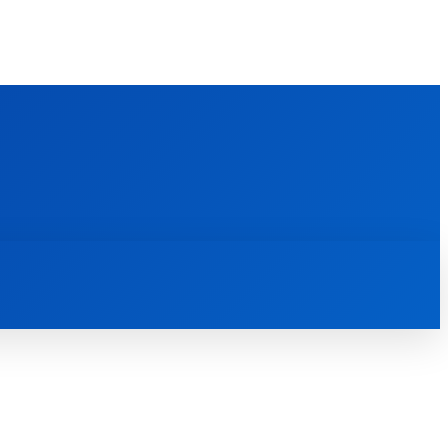
FOREIGN PUBLICATIONS
ᲙᲝᲜᲢᲐᲥᲢᲘ
ᲗᲔᲝᲚᲝᲒᲘᲣᲠᲘ ᲜᲐᲨᲠᲝᲛᲔᲑᲘ
ᲛᲔᲓᲘᲐᲗᲔᲙᲐ
ᲡᲮᲕᲐᲓᲐᲡᲮᲕᲐ
ᲡᲮᲕᲐ