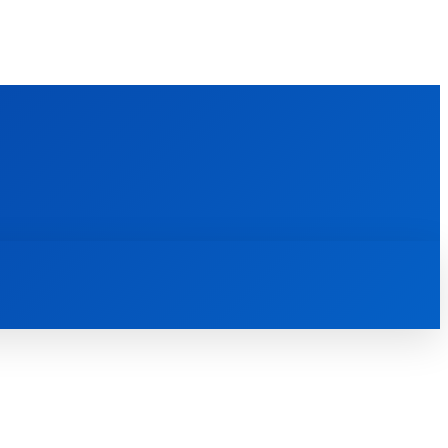
FOREIGN PUBLICATIONS
ᲙᲝᲜᲢᲐᲥᲢᲘ
ᲗᲔᲝᲚᲝᲒᲘᲣᲠᲘ ᲜᲐᲨᲠᲝᲛᲔᲑᲘ
ᲛᲔᲓᲘᲐᲗᲔᲙᲐ
ᲡᲮᲕᲐᲓᲐᲡᲮᲕᲐ
ᲡᲮᲕᲐ