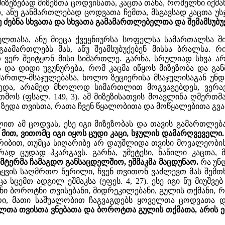
ეზებად მიზეზთა ცოდვისათა, კაცთა თანა, რომელნი იქმან უსჯ
ად, ანუ განმართლებად ცოდვათა ჩემთა, მსგავსად კაცთა 
ნუ ძებნა სხვათა და სხვათა გამამართლებელთა და შემამსუბ
ლთასა, ანუ მიეცა ქვეყნიურსა სოფელსა სამართალსა შინ
გაამართლებს მას, ანუ შეამსუბუქებენ მისსა ბრალსა. რ
 ვერ შეიტყონ მისი სიმართლე. გარნა, სრულიად სხვა არი
ბა და დიდი უგუნურება, რომ კაცმა იწყოს მიზეზობა და გა
ართლ-მსაჯულებასა, ხოლო ზეციერისა მსაჯულისაგან უნ
ედა, არამედ მხოლოდ სიმართლით მოგვაგებდეს, ვერავ
მოს (ფსალ. 149, 3). ამ მიზეზისათვის მოავლინა ღმერთ
ა ზედა თვისთა, რათა ჩვენ წყალობითა და მოწყალებითა გ
შლით ამ ცოდვას, ესე იგი მიზეზობას და თავის გამართლებ
მით, ვითომც იგი იყოს ცუდი კაცი, სჯულის დამარღვეველი.
ღარიბით, თუმცა სიღარიბე არ დაუშლიდა თვისი მოვალეობ
ირად ცუდად ჰკარგავს. გარნა, უმეტესი, ნაწილი კაცთ
ტერმა ჩამაგდო განსაცდელშიო, ეშმაკმა მაცდუნაო.
რა უნდ
ტყვის საღმრთო წერილი, ჩვენ თვითონ ვაძლევთ მას შემთხ
ემთ ადგილ ეშმაკსა (ეფეს. 4, 27). ესე იგი ნუ მიუშვებ 
ნი ბოროტნი თვისებანი, მიდრეკილებანი, გულის თქმანი, რო
რი, მათი საშუალობით ჩაგვაგდებს ყოველთა ცოდვათა დ
ა თვისთა ვნებათა და ბოროტთა გულის თქმათა, არის ეშ