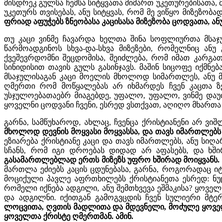
მისდრეკ გულსა ჩემსა სიტყვათა მიმართ უკეთურებისათა, მიზ
უკეთურს თვისებას, ანუ სიტყვას, რომ მე ვიწყო მიზეზობ
ფრიად აფუჭებს ზნეობასა კაცისასა მიზეზობა ცოდვათა, ა
თუ კაცი ვინმე ჩავარდა ხელთა შინა სოფლიურთა მსაჯუ
წარმოადგინოს სხვა-და-სხვა მიზეზები, რომელნიც ანუ 
ქვეშევრდომნი შეცდომისა, შეიძლება, რომ იმათ კარგათ
სინიდისით თავის გულს გასინჯავს. მაშინ სიცოფე იქმნე
მსაჯულისაგან კაცი მოელის მხოლოდ სიმართლეს, ანუ მ
ღმერთი რომ მოწყალებას არ იხმარდეს ჩვენ კაცთა ზ
უსჯულოებათაებრ მიაგებდე, უფალო, უფალო, ვინმე დაუთ
ყოველნი ცოდვანი ჩვენი, ესრედ ვსთქვათ, აღიღო მხართ
გარნა, სამწუხაროდ, ახლაც, ჩვენცა ქრისტიანენი არ ვი
მხოლოდ დევნის მოყვასი მოყვასსა, და თავს იმართლებს 
ეზიარება ქრისტიანე კაცი და თავს იმართლებს, ანუ სი
სჩანს, რომ იგი დროებას დიდად არ აფასებს, და ხშ
გასამართლებლად ერთს მიზეზს უფრო ხშირად მოიყვანს. მ
მართლა ეძიებს კაცის ცდუნებასა, გარნა, როგორადაც ი
მოციქული პავლე აფრთხილებს ქრისტიანეთა ესრედ: ნუცა სც
რომელი იქნება ადგილი, ანუ შემთხვევა ეშმაკისა? ყოველ
და ადგილნი. იქითგან გამოგვცდის ჩვენ სულიერი მტე
ლოცვითა, ღვთის მადლითა და მდევნელი, მოძულე ყოველთ
ყოველთა ქრისტე ღმერთმან. ამინ.