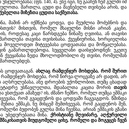
ულოებასა; (ფს. 140, 4). ესე იგი, ნუ გააჩენ ჩემ გულში იმ
უსჯულოთა. მართლა, ცუდი და მავნებელი თვისება არის, და
უქებელთა მიზეზთა ცუდთა საქმეთასა.
ა, მაშინ არ იქმნება ცოდვა, და შეუძლია მოძებნოს და
ისთვის? მისთვის, რომელ მსაჯულნი მისნი არიან კაცნი,
ს, როდესაც კაცი წარსდგება წინაშე ღვთისა, ან თავისი
ნმართლება თავისა თვისისასა. ქვეყნიურისა, ხორციელისა
და მოველოდეთ მიტევებასა ცოდვათასა და მოწყალებასა.
ინ გამართლდებოდა, სუყველანი დაისჯებოდნენ: უკეთუ
მან ქვეყანასა ზედა მხოლოდშობილი ძე თვისი, რომელმან
ვამართლებდეს.
ას ცოდვათაგან.
ახლაც რამდენჯერ მოხდება, რომ შურით
რამდენჯერ მოხდება, რომ წირვა-ლოცვაზე არ დადის, არ
ის აღსრულებასა, ანუ დროების უქონლობით, თუმც ცხადად
ა, მეტადრე უსწავლელთა, მდაბალთა კაცთა შორის
თავის
ა ვსთქვათ ამაზედ? ის, ძმანო ჩემნო, რომელ თუმცა ეშმაკი
ვევასა, რომ გვაცდუნოს და ცოდვაში ჩაგვაგდოს. წმინდა
შენთა ეშმაკს, ნუ მისცემ შემთხვევას, რომ გაცდუნოს შენ,
მელნი ბუდობენ გულსა შინა ჩვენსა, არიან ეშმაკის გზანი
ა უბედურებათა შინა.
ქრისტიანე მღვიძარე, აღჭურვილი
მაკისათვის მიუდგომელი ციხე, რომელი და მოგვცეს ჩვენ