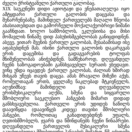
ძველი ქრისტეანული ქართული გალობაც.
XIX
საუკუნეში დიდი აჟიოტაჟი და ვნებათაღელვა იყო
ამტყდარი ქართული გალობის დაცვასა და
შენარჩუნებაზე. მაშინდელ ქართველებს მაღალი ზნეობა
ახასიათებდათ და გამორჩეული მოქალაქეობრივი ნიშანი
გააჩნდათ. ხოლო სამშობლოს, ეკლესიისა და მისი
მომავლის წინაშე დიდ პასუხისმგებლობას განიცდიდნენ.
ასევე, ვითარ შვენის ქართულ გალობას, შესაბამისად ისე
აფასებდნენ მას. ისინი ქართული გალობის დაკარგვას
ერის დაცემისა და გადაგვარების ტოლფას
მნიშვნელობას ანიჭებდნენ. სამწუხაროდ, დღევანდელ
ჩვენს საზოგადოებაში განსხვავებულ სურათს ვხედავთ.
ვინც უნდა იცავდეს ქართულ გალობას, ძალიან ხშირად
მისგან უწ
ევს თავის დაცვა. ამას მრავალი მიზეზი აქვს,
რომელთაგან ერთს, ყველაზე ნაკლებად მტკივნეულს,
აღვნიშნავ: მაშინდელი და დღევანდელი
ერისმუსიკალური აღქმა, სმენა და სიყვარული
მშობლიური საეკლესიო ჰანგების მიმართ დიდად
განსხვავებულია. ქართველი ერის უდიდეს ნაწილს
დაავიწყდა (დაავიწყეს კიდეც) თავისი მშობლიური
ჰანგები, რომლითაც განადიდებდნენ უფალს,
ღვთისმშობელს, ჯვარს და წმინდანებს ჩვენი წინაპრები.
დღევანდელი ქართველის მუსიკალური სმენა
გაუცხოებულია მშობლიური ჰანგების მიმართ. წმ. ექვთიმე