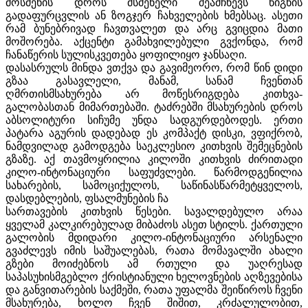
მოსმენის დროს მსმენელი შეამჩნევს წიგნის
გადაფურცვლის ან ზოგჯერ ჩახველების ხმებსაც. ასეთი
რამ ბუნებრივად ჩავთვალეთ და არც გვიცდია მათი
მოშორება. აქცენტი გამახვილებული გვქონდა, რომ
ჩანაწერის სულისკვეთება ყოფილიყო ჯანსაღი.
დასასრულს მინდა ვთქვა და გავიმეორო, რომ წინ დიდი
გზაა გასავლელი, მანამ, სანამ ჩვენთან
ღმრთისმსახურება არ მოწესრიგდება კითხვა-
გალობასთან მიმართებაში. ტაძრებში მსახურების დროს
აბსოლიტური სიჩუმე უნდა სადგურდებოდეს. ერთი
პატარა აგურის დადებად ეს კომპაქტ დისკი, ვფიქრობ,
ნამდვილად გამოდგება საეკლესიო კითხვის შემეცნების
გზაზე. აქ თავმოყრილია კილოში კითხვის ძირითადი
კილო-ინტონაციური საფუძვლები. წარმოდგენილია
სახარების, სამოციქულოს, საწინასწარმეტყველოს,
დასდებლების, ფსალმუნების ჩა
სართავების კითხვის წესები. სავალდებულო არაა
ყველამ კალკირებულად მიბაძოს ასეთ სტილს. ქართული
გალობის მდიდარი კილო-ინტონაციური არსენალი
გვაძლევს იმის საშუალებას, რათა მომავალში ახალი
გზები მოიძებნოს ამ რთული და უაღრესად
საპასუხისმგებლო ქრისტიანული ხელოვნების აღზევებისა
და განვითარების საქმეში, რათა უფალმა შეიწიროს ჩვენი
მსახურება, ხოლო ჩვენ შიშით, კრძალულობით,