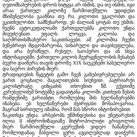
ღვთიმსახურების დროს სიტყვა არ ისმის, და თუ ისმის, იგი
არაა ქართულ კილოზე წარმოთქმული. უდიდესი
მნიშვნელობა გააჩნია თუ რა კილოთი ვგალობთ და
ვკითხულობთ. სამწუხაროდ, ეს ძალიან ცოტას თუ ესმის.
ჩვენს ავტოკეფალიაში ქართველებმა კილოთი უნდა
მივუძღვნათ უფალს ლოცვა, გალობა და
საღმრთისმსახურო საკითხავები. ამ კილოშია ჩვენი
ბუნებრივი მდგომარეობა, სიხარული და თავისუფლება,
და არა ბერძნულ, რუსულ, სა
ოპერო და ან სხვა
ინტონაციებში. ქართული კილოს შეურყვნელობის შესახებ
ბევრი დაიწერა თავის დროზე
XIX
საუკუნეში სასულიერო
და საერო პირების მიერ.
ტრადიციების წყვეტის გამო ჩვენ განებივრებულები არ
ვართ ცო
ცხალი მაგალითების სიუხვით. პატრიარქი
კალისტრატე ცინცაძის თხოვნით წმ. ექვთიმე
კერესელიძემ ნოტებზე გადაიტანა კილოში კითხვის წესის
რამდენიმე ვარიანტი, რომლებიც მის ხელნაწერებში
ინახება. ეს ხელნაწერები ძვირფასი მონაპოვარია,
მაგრამ სირთულე იმაშია, რომ მას სწორი ინტონირებით
წაკითხვა უნდა. არსებობს უწმინდესისა და უნეტარესის
ილია
II
ინტრონიზაციაზე მიტროპოლიტი
გრიგოლის
მიერ წარმოთქმული კვერექსის ვიდეო ჩანაწერი,
რომლიდანაც მახვილი ყური აუცილებლად დაიჭერს