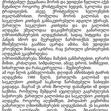
ქრისტეანულ ქვეყანათა შორის და უდიდესი წვლილი აქვს
შეტანილი როგორც ქრისტეანული ხედვის, სკოლისა და
ტრადიციების, ასევე ქრისტეანული ხელოვნების
თვალსაზრისით, რომელთა შორის გალობას და
საეკლესიო კითხვას განსაკუთრებული ადგილი უჭირავს.
ქართული საეკლესიო კითხვისა და და გალობის
აღდგენა უშუალოდაა დაკავშირებული გამართული
ღმრთისმსახურების აღდგენასთან, სადაც სიტყვისა და
ჰანგის სწორ და შეურყვნელ წარმოთქმას უდიდესი
მნიშვნელობა გააჩნია (გარდა ამისა, მას უდიდესი
ეროვნული მისიაც აკისრია, რაც ქართული ცნობიერების
აღდგენას უკავშირდება).
ღმრთისმსახურება, წმინდა მამების განმ
არტებით, ჯერარს
შიშით, კრძალვით, სიმდაბლით, ამავე დროს, სიმხნევით,
სიხარულით და რასაკვირველია – მეცნიერებით.
ამ ოცი წლის განმავლობაში, დღიდან ანჩისხატი
ს ტაძრის
აღდგენისა 1988 წელს, ქართულმა გალობამ და
საეკლესიო კითხვამ საკმაოდ წარმატებული ნაბიჯები
გადადგა. მაგრამ ეს არის მხოლოდ დასაწყისი იმ დიდი
საქმისა, რომელიც შემდგომ აუცილებელ გაგრძელებას
საჭიროებს. ქართული გალობისა და საეკლესიო კითხვის
აღდგენა, როგორც აღვნი
შნეთ, პირდაპირ კავშირშია
გამართული ღმთისმსახურების აღდგენასთან. ეს საკითხი
ჩვენს ეკლესიაში დღეს მეტად მტკივნეულია.