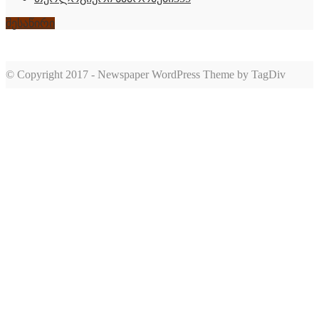
შესაწირი
© Copyright 2017 - Newspaper WordPress Theme by TagDiv
romabet
deneme
romabet
bonusu
romabet
veren
siteler