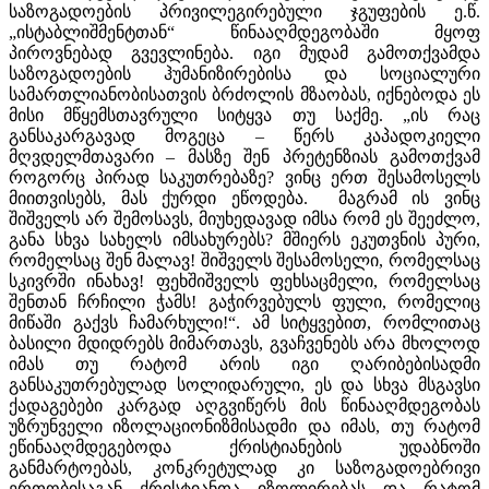
საზოგადოების პრივილეგირებული ჯგუფების ე.წ.
„ისტაბლიშმენტთან“ წინააღმდეგობაში მყოფ
პიროვნებად გვევლინება. იგი მუდამ გამოთქვამდა
საზოგადოების ჰუმანიზირებისა და სოციალური
სამართლიანობისათვის ბრძოლის მზაობას, იქნებოდა ეს
მისი მწყემსთავრული სიტყვა თუ საქმე. „ის რაც
განსაკარგავად მოგეცა – წერს კაპადოკიელი
მღვდელმთავარი – მასზე შენ პრეტენზიას გამოთქვამ
როგორც პირად საკუთრებაზე? ვინც ერთ შესამოსელს
მიითვისებს, მას ქურდი ეწოდება. მაგრამ ის ვინც
შიშველს არ შემოსავს, მიუხედავად იმსა რომ ეს შეეძლო,
განა სხვა სახელს იმსახურებს? მშიერს ეკუთვნის პური,
რომელსაც შენ მალავ! შიშველს შესამოსელი, რომელსაც
სკივრში ინახავ! ფეხშიშველს ფეხსაცმელი, რომელსაც
შენთან ჩრჩილი ჭამს! გაჭირვებულს ფული, რომელიც
მიწაში გაქვს ჩამარხული!“. ამ სიტყვებით, რომლითაც
ბასილი მდიდრებს მიმართავს, გვაჩვენებს არა მხოლოდ
იმას თუ რატომ არის იგი ღარიბებისადმი
განსაკუთრებულად სოლიდარული, ეს და სხვა მსგავსი
ქადაგებები კარგად აღგვიწერს მის წინააღმდეგობას
უზრუნველი იზოლაციონიზმისადმი და იმას, თუ რატომ
ეწინააღმდეგებოდა ქრისტიანების უდაბნოში
განმარტოებას, კონკრეტულად კი საზოგადოებრივი
ერთობისაგან ქრისტიანთა იზოლირებას და რატომ