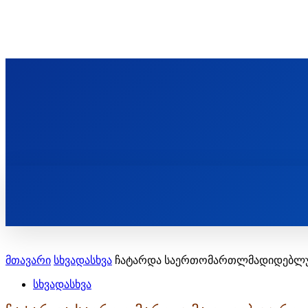
ᲬᲛᲘᲜᲓᲐ ᲞᲐᲕᲚᲔ ᲛᲝᲪᲘᲥᲣᲚᲘᲡ ᲡᲐᲮᲔᲚᲝᲑᲘ
ST. PAUL'S ORTHODOX CHRISTIAN TH
ᲞᲣᲑᲚᲘᲙᲐᲪᲘᲔᲑᲘ
მთავარი
სხვადასხვა
ჩატარდა საერთომართლმადიდებლური
სხვადასხვა