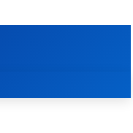
FOREIGN PUBLICATIONS
ᲙᲝᲜᲢᲐᲥᲢᲘ
ᲗᲔᲝᲚᲝᲒᲘᲣᲠᲘ ᲜᲐᲨᲠᲝᲛᲔᲑᲘ
ᲛᲔᲓᲘᲐᲗᲔᲙᲐ
ᲡᲮᲕᲐᲓᲐᲡᲮᲕᲐ
ᲡᲮᲕᲐ