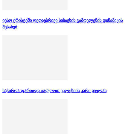
იესო ქრისტეში ღვთაებრივი სისავსის გამოვლენის დინამიკის
შესახებ
საჭიროა ფართოდ გავუღოთ ეკლესიის კარი ყველას