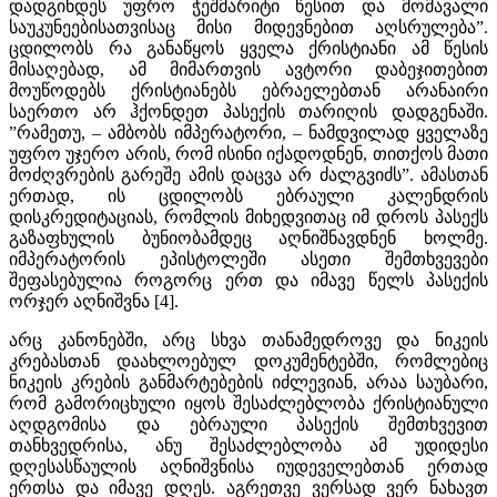
დადგინდეს უფრო ჭეშმარიტი წესით და მომავალი
საუკუნეებისათვისაც მისი მიდევნებით აღსრულება”.
ცდილობს რა განაწყოს ყველა ქრისტიანი ამ წესის
მისაღებად, ამ მიმართვის ავტორი დაბეჯითებით
მოუწოდებს ქრისტიანებს ებრაელებთან არანაირი
საერთო არ ჰქონდეთ პასექის თარიღის დადგენაში.
”რამეთუ, – ამბობს იმპერატორი, – ნამდვილად ყველაზე
უფრო უჯერო არის, რომ ისინი იქადოდნენ, თითქოს მათი
მოძღვრების გარეშე ამის დაცვა არ ძალგვიძს”. ამასთან
ერთად, ის ცდილობს ებრაული კალენდრის
დისკრედიტაციას, რომლის მიხედვითაც იმ დროს პასექს
გაზაფხულის ბუნიობამდეც აღნიშნავდნენ ხოლმე.
იმპერატორის ეპისტოლეში ასეთი შემთხვევები
შეფასებულია როგორც ერთ და იმავე წელს პასექის
ორჯერ აღნიშვნა [4].
არც კანონებში, არც სხვა თანამედროვე და ნიკეის
კრებასთან დაახლოებულ დოკუმენტებში, რომლებიც
ნიკეის კრების განმარტებების იძლევიან, არაა საუბარი,
რომ გამორიცხული იყოს შესაძლებლობა ქრისტიანული
აღდგომისა და ებრაული პასექის შემთხვევით
თანხვედრისა, ანუ შესაძლებლობა ამ უდიდესი
დღესასწაულის აღნიშვნისა იუდეველებთან ერთად
ერთსა და იმავე დღეს. აგრეთვე ვერსად ვერ ნახავთ