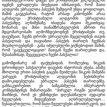
თანმიმდევრობის დაცვა და ქრისტიანენი ვალდებულნი
იყვნენ ყურადღება მიექციათ იმისათვის, რომ მათი
აღდგომა ებრაელთა პასექის შემდგომ უნდა ყოფილიყო,
მაშინ გაუგებარია, რატომ არსად კანონებში არაა
აკრძალვა ქრისტიანული აღდგომის ებრაელთა
პასექამდე აღნიშვნაზე. იბადება ასეთი შეკითხვაც:
ზონარას და მისი თანამზრახველების აზრით რა
მდგომარეობაში აღმოჩნდებოდნენ ქრისტიანები თუ,
დავუშვათ, ჩვენს დროში ებრაელები შეცვლიდნენ თავის
პასქალიას და თავიანთი პასექის თარიღს ჩვენსას
მიუახლოვებდნენ – განა იძულებულნი ვიქნებოდით მაშინ,
რომ ”გავქცეულიყავით” მათგან ჩვენი თარიღებით და,
შესაბამისად, შეგვეცვალა ჩვენი პასქალია?
გამომდინარე იმ ფაქტებიდან, რომლებიც ნიკეის
დროინდელ პასქალური დავების ისტორიას ეხება, ამაზე
მხოლოდ ერთი პასუხის გაცემა შეიძლება: ნიკეის მამებმა
უარყვეს ქრისტიანული აღდგომის ნებისმიერი
დამოკიდებულება ებრაული პასექის თარიღებზე.
განსაკუთრებით ეს ხაზგასმულია იმპერატორ
კონსტანტინეს მიმართვაში: ”პირველ რიგში უღირსად
მიიჩნიეს, რომ ეს უწმინდესი დღესასწაული იუდაური
ჩვეულების მიდევნებით აღსრულებულიყო…
ნებადართულია, რომ მათი ჩვეულებები ამოიძირკვოს, და