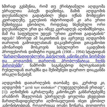
ხშირად გვსმენია, რომ თუ ქრისტიანული აღდგომა
ებრაელთა პასექს დაემთხვა, მაშინ აღდგომის
დღესასწაული გადატანილ უნდა იქნას მომდევნო
კვირადღეზე. ეკლესიის ისტორიიდან კი არა ერთი
შემთხვევაა ცნობილი, როდესაც ხსენებული ორი
დღესასწაული ერთ და იმავე კვირადღეს აღინიშნებოდა.
მაშ რა საფუძველი უდევს “ერთი კვირით გადატანის”
იდეას? სწორედ ამ საკითხთან და აგრეთვე აღდგომის
თარიღის გამოთვლასთან დაკავშირებით გთავაზობთ
ამონარიდს მოსკოვის სასულიერო აკადემიის
პროფესორის დიმიტრი ოგიცკის (1908 – 1994) სტატიიდან
“
მართლმადიდებლური პასქალიის კანონიკური ნორმები
და აღდგომის თარიღის პრობლემატიკა ჩვენს
პირობებში
“. ნაშრომი საგანგებოდ ბლოგისათვის
რუსულიდან თარგმნა და შენიშვნები დაურთო დიაკვანმა
ირაკლი წაქაძემ.
აღდგომის დათარიღების თაობაზე და, კერძოდ კი,
აღდგომის ” μετά των ιουδαίων” (”იუდეველებთან ერთად”,
[1]) აღნიშვნის აკრძალვაზე კანონიკურ განმარტებებზე
არასწორ მსჯელობას უპირველეს ყოვლისა ვხვდებით
მართლმადიდებლური აღმოსავლეთის ისეთ ცნობილ
კანონისტებთან, როგორიცაა იოანე ზონარა, თეოდორე