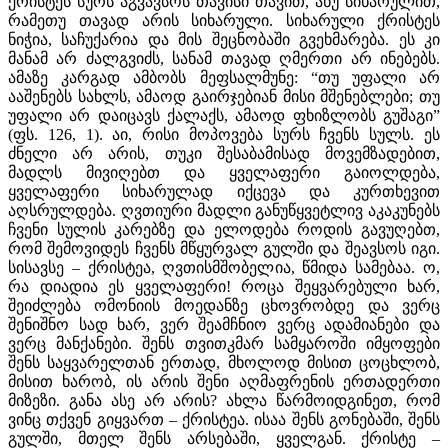
ქრისტეს სურს აგვავსოს თავისი თავით, ანუ სიხარულით,
რამეთუ თავად არის სიხარული. სიხარული ქრისტეს
ნიჭია, საჩუქარია და მის შეცნობაში გვეხმარება. ეს კი
მანამ არ ძალგვიძს, სანამ თავად ღმერთი არ ინებებს.
ამაზე კარგად ამბობს მეფსალმუნე: “თუ უფალი არ
ააშენებს სახლს, ამაოდ გაირჯებიან მისი მშენებლები; თუ
უფალი არ დაიცავს ქალაქს, ამაოდ ფხიზლობს გუშაგი”
(ფს. 126, 1). აი, რისი მოპოვება სურს ჩვენს სულს. ეს
ძნელი არ არის, თუკი შესაბამისად მოვემზადებით,
მადლს მივიღებთ და ყველაფერი გაიოლდება,
ყველაფერი სიხარულად იქცევა და კურთხევით
აღსრულდება. ღვთიური მადლი განუწყვეტლივ აკაკუნებს
ჩვენი სულის კარებზე და ელოდება როდის გავუღებთ,
რომ შემოვიდეს ჩვენს მწყურვალ გულში და შეავსოს იგი.
სისავსე – ქრისტეა, ღვთისმშობელია, წმიდა სამებაა. ო,
რა დიადია ეს ყველაფერი! როცა შეყვარებული ხარ,
შეიძლება ომონიის მოედანზე ცხოვრობდე და ვერც
შენიშნო სად ხარ, ვერ შეამჩნიო ვერც ადამიანები და
ვერც მანქანები. შენს თვითკმარ სამყაროში იმყოფები
შენს საყვარელთან ერთად, მხოლოდ მისით ცოცხლობ,
მისით ხარობ, ის არის შენი აღმაფრენის ერთადერთი
მიზეზი. განა ასე არ არის? ახლა წარმოიდგინეთ, რომ
ვინც თქვენ გიყვართ – ქრისტეა. ისაა შენს გონებაში, შენს
გულში, მთელ შენს არსებაში, ყველგან. ქრისტე –