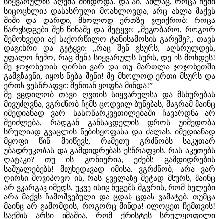
სიყვარულის აღქმა მინდოდა. და აი, ახლაც, როცა ჩემი
სიცოცხლის დასასრული მოახლოვდა, არც ახლა მაქვს
შიში და დარდი, მხოლოდ ერთზე ვფიქრობ: როცა
წარვსდგები შენ წინაშე და მეტყვი: „მეგობარო, როგორ
შემოხვედი აქ საქორწილო ტანისამოსის გარეშე?„ თავს
დაგიხრი და გეტყვი: „რაც შენ გსურს, აღსრულდეს,
უფალო ჩემო, რაც შენს სიყვარულს სურს, დე ის მოხდეს!
მე ჯოჯოხეთის ღირსი ვარ და თუ მართლა ჯოჯოხეთში
გამგზავნი, იყოს ნება შენი! მე მხოლოდ ერთი მსურს და
ერთს ვესწრაფვი: შენთან ყოფნა მინდა!”
მე ვცდილობ თავი ღვთის სიყვარულსა და მსხურებას
მივუძღვნა, ვგრძნობ ჩემს ცოდვილ ბუნებას, მაგრამ მაინც
იმედიანად ვარ. სასოწარკვეთილებაში ჩავარდნა არ
შეიძლება, რადგან განსაცდელის დროს უიმედობა
სრულიად გვაცლის ნებისყოფასა და ძალას. იმედიანად
მყოფი წინ მიიწევს, რამეთუ გრძნობს საკუთარ
უბადრუკობას და გამდიდრებას ესწრაფვის. რას აკეთებს
ღატაკი? თუ ის გონიერია, ეძებს გამდიდრების
საშუალებებს! მიუხედავად იმისა, ვგრძნობ, არა ვარ
ღირსი მოვიპოვო ის, რას ყველაზე მეტად მსურს, მაინც
არ ვკარგავ იმედს, უკვე ისიც ნუგეშს მგვრის, რომ ხელები
არა მაქვს ჩამოშვებული და ცდას ცდას ვამატებ. თუმცა
მაინც არ გამომდის, როგორც მინდა! ილოცეთ ჩემთვის!
საქმის არსი იმაშია, რომ ქრისტეს სრულყოფილი