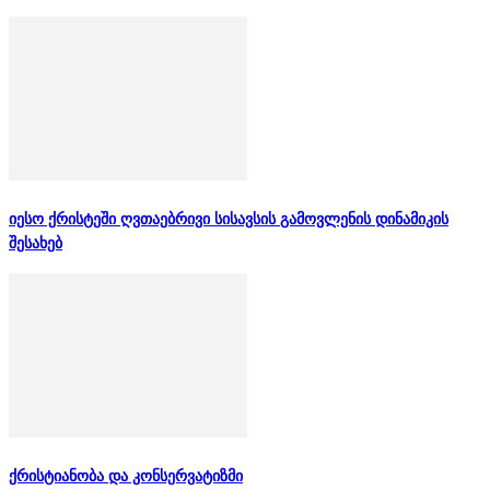
იესო ქრისტეში ღვთაებრივი სისავსის გამოვლენის დინამიკის
შესახებ
ქრისტიანობა და კონსერვატიზმი