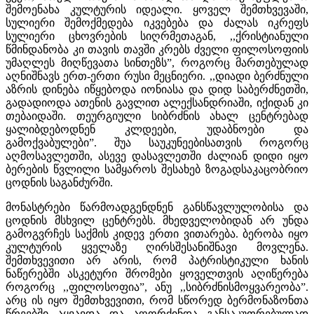
შემოენახა კულტურის იდეალი. ყოველ შემთხვევაში,
სულიერი შემოქმედება იკვებება და ძალას იკრეფს
სულიერი ცხოვრების სიღრმეთაგან, ,,ქრისტიანული
წმინდანობა კი თავის თავში კრებს ძველი ფილოსოფიის
უმაღლეს მიღწევათა სინთეზს”, როგორც მართებულად
აღნიშნავს ერთ-ერთი რუსი მეცნიერი. ,,დიადი ბერძნული
აზრის დინება იწყებოდა იონიასა და დიდ საბერძნეთში,
გადადიოდა ათენის გავლით ალექსანდრიაში, იქიდან კი
თებაიდაში. თეურგიული სიბრძნის ახალ ცენტრებად
ყალიბდებოდნენ კლდეები, უდაბნოები და
გამოქვაბულები”. შუა საუკუნეებისათვის როგორც
აღმოსავლეთში, ასევე დასავლეთში ძალიან დიდი იყო
ბერების წვლილი სამყაროს შესახებ ზოგადსაკაცობრიო
ცოდნის საგანძურში.
მონასტრები წარმოადგენდნენ განსწავლულობისა და
ცოდნის მსხვილ ცენტრებს. მხედველობიდან არ უნდა
გამოგვრჩეს საქმის კიდევ ერთი ვითარება. ბერობა იყო
კულტურის ყველაზე ღირსშესანიშნავი მოვლენა.
შემთხვევითი არ არის, რომ პატრისტიკული ხანის
ნაწერებში ასკეტური შრომები ყოველთვის აღიწერება
როგორც ,,ფილოსოფია”, ანუ ,,სიბრძნისმოყვარეობა”.
არც ის იყო შემთხვევითი, რომ სწორედ ბერმონაზონთა
წრეებში აყვავდა და აღორძინდა განსაკუთრებულად