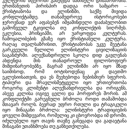
კულტურის სფეროში გამეფდა საშინელი დისჰარმონია.
ერთმანეთის პირისპირ დადგა ორი სამყარო –
ქრისტიანობა და ელინიზმი, საქმე მივიდა
კონფლიქტამდე. თანამედროვე ისტორიკოსები
ჯეროვნად ვერ აფასებენ იმჟამინდელი დაძაბულობით
გამოწვეულ ტკივილსა თუ კონფლიქტის სიღრმეს.
ეკლესია, პრინციპში, არ უარყოფდა კულტურას.
ჩამოყალიბების გზაზე იყო ქრისტიანული კულტურა.
რაღაც თვალსაზრისით, ქრისტიანობას უკვე შეეტანა
გარკვეული წვლილი ელინისტური ცივილიზაციის
საგანძურში. ალექსანდრიული სკოლა დიდ გავლენას
ახდენდა მის თანადროულ ფილოსოფიურ
მიმდინარეობებზე. მაგრამ ელინიზმი არ იყო მზად
საიმისოდ, რომ იოტისოდენაც კი დაეთმო
ეკლესიისათვის, და ეს შეეხებოდა ნებისმიერ სფეროს.
ტიპიური და მრავლისმეტყველი იყო ურთიერთობა
როგორც კლიმენტი ალექსანდრიელსა და ორიგენს,
ასევე კელისა (იგივე ცელი) და პორფირეს შორის. ამ
კონფლიქტში გარეგნული ბრძოლა როდი თამაშობდა
მთავარ როლს. ბევრად უფრო რთული და ტრაგიკული
იყო შინაგანი ბრძოლა: ელინისტური ტრადიციების
ყოველი მიმდევარი, რომელიც კი ცხოვრობდა იმ დროში,
იძულებული იყო თავის თავზე განეცადა და გადაეტანა
შინაგანი უთანხმოება თუ განხეთქილება.