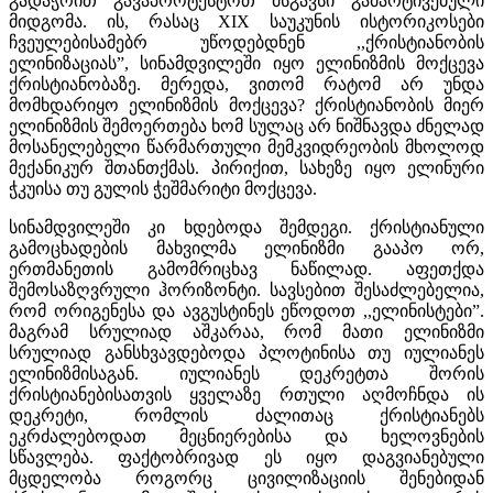
გადაჭრით გავაპროტესტოთ მსგავსი გამარტივებული
მიდგომა. ის, რასაც XIX საუკუნის ისტორიკოსები
ჩვეულებისამებრ უწოდებდნენ ,,ქრისტიანობის
ელინიზაციას”, სინამდვილეში იყო ელინიზმის მოქცევა
ქრისტიანობაზე. მერედა, ვითომ რატომ არ უნდა
მომხდარიყო ელინიზმის მოქცევა? ქრისტიანობის მიერ
ელინიზმის შემოერთება ხომ სულაც არ ნიშნავდა ძნელად
მოსანელებელი წარმართული მემკვიდრეობის მხოლოდ
მექანიკურ შთანთქმას. პირიქით, სახეზე იყო ელინური
ჭკუისა თუ გულის ჭეშმარიტი მოქცევა.
სინამდვილეში კი ხდებოდა შემდეგი. ქრისტიანული
გამოცხადების მახვილმა ელინიზმი გააპო ორ,
ერთმანეთის გამომრიცხავ ნაწილად. აფეთქდა
შემოსაზღვრული ჰორიზონტი. სავსებით შესაძლებელია,
რომ ორიგენესა და ავგუსტინეს ეწოდოთ ,,ელინისტები”.
მაგრამ სრულიად აშკარაა, რომ მათი ელინიზმი
სრულიად განსხვავდებოდა პლოტინისა თუ იულიანეს
ელინიზმისაგან. იულიანეს დეკრეტთა შორის
ქრისტიანებისათვის ყველაზე რთული აღმოჩნდა ის
დეკრეტი, რომლის ძალითაც ქრისტიანებს
ეკრძალებოდათ მეცნიერებისა და ხელოვნების
სწავლება. ფაქტობრივად ეს იყო დაგვიანებული
მცდელობა როგორც ცივილიზაციის შენებიდან