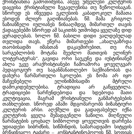
ქრისტიანთა გამოთიშვისა, ასევე უძველესი კულტურის
დაცვისა ქრისტიანული ზეგავლენისა თუ ზეწოლისაგან.
სწორედ ეს იწვევდა ეკლესიის კაბადოკიელ მამათა
ესოდენ ძლიერ გაღიზიანებას. წმ. მამა გრიგოლ
ნაზიანზელი იულიანეს წინააღმდეგ მიმართულ თავის
ქადაგებებში სწორედ ამ საკითხს უთმობდა ყველაზე დიდ
ყურადღებას. ხოლო წმ. ბასილი დიდი ვალდებულად
თვლიდა თავს, ეწერა მიმართვები ,,ახალგაზრდა
თაობისადმი იმასთან დაკავშირებით, თუ რა
სარგებლობის მოტანა შეეძლო მათთვის ელინურ
ლიტერატურას”. გავიდა ორი საუკუნე და იუსტინიანემ
ახლა უკვე არაქრისტიანები ჩამოაშორა ყოველგვარ
პედაგოგიურ თუ საგანმანათლებო საქმიანობას და
დახურა წარმართული სკოლები. ეს ზომა არ იყო
მაჩვენებელი ელინიზმისადმი მტრული
დამოკიდებულებისა. ტრადიცია არ გაწყვეტილა.
ტრადიციები ნარჩუნდებოდა და ხდებოდა მათი
კულტივაცია, მაგრამ ქრისტიანული განმარტებების
თანხლებით. სწორედ ამაში მდგომარეობს ბიზანტიური
კულტურის არსი. აღქმული და გადაფასებულ იქნა
კულტურის ყველა შემადგენელი ნაწილი. მიღწეული
წარმატების ცოცხალ სიმბოლოდ ყოველთვის დარჩება
უდიადესი სიბრძნის, სიწმინდის, სამარადჟამო სიტყვის
ბრწყინვალე ტაძარი – კონსტანტინოპოლის წმ. სოფიას