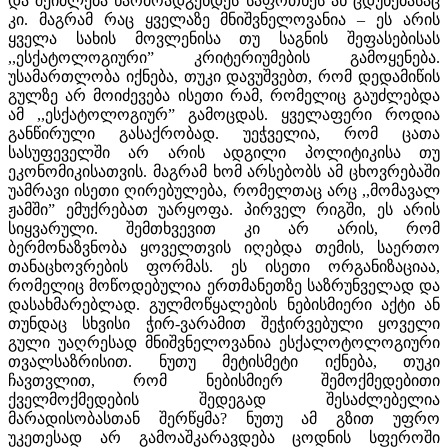
და შეიძლება წარმოადგენდეს საფრთხეს ან ცდუნებასაც
კი. მაგრამ რაც ყველაზე მნიშვნელოვანია – ეს არის
ყველა სახის მოვლენისა თუ საგნის შეფასებისას
,,ესქატოლოგიური” კრიტერიუმების გამოყენება.
უსამართლობა იქნება, თუკი დავუშვებთ, რომ დედამიწის
გულზე არ მოიძევება ისეთი რამ, რომელიც გაუძლებდა
ამ ,,ესქატოლოგიურ” გამოცდას. ყველაფერი როდია
განწირული გასაქრობად. უეჭველია, რომ ცათა
სასუფეველში არ არის ადგილი პოლიტიკისა თუ
ეკონომიკისათვის. მაგრამ ხომ არსებობს ამ ცხოვრებაში
უამრავი ისეთი ღირებულება, რომელთაც არც ,,მომავალ
ჟამში” ემუქრებათ უარყოფა. პირველ რიგში, ეს არის
სიყვარული. შემთხვევით კი არ არის, რომ
ბერმონაზვნობა ყოველთვის იღებდა თემის, საერთო
თანაცხოვრების ფორმას. ეს ისეთი ორგანიზაციაა,
რომელიც მოწოდებულია ერთმანეთზე საზრუნველად და
დასახმარებლად. გულმოწყალების ნებისმიერი აქტი ან
თუნდაც სხვისი ჭირ-ვარამით შეჭირვებული ყოველი
გული უაღრესად მნიშვნელოვანია ესქალოტოლოგიური
თვალსაზრისით. ნუთუ მეტისმეტი იქნება, თუკი
ჩავთვლით, რომ ნებისმიერ შემოქმედებითი
ქველმოქმედების შედეგად შესაძლებელია
მარადისობასთან შერწყმა? ნუთუ ამ გზით უფრო
უკეთესად არ გამოაშკარავდება ცოდნის სფეროში