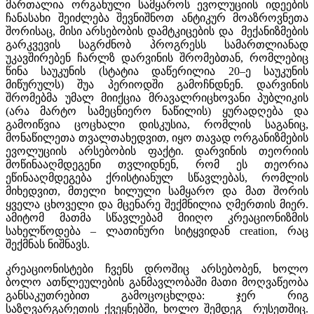
მართალია ორგანული სამყაროს ევოლუციის იდეების
ჩანასახი შეიძლება შევნიშნოთ ანტიკურ მოაზროვნეთა
შორისაც, მისი არსებობის დამტკიცების და მექანიზმების
გარკვევის საგრძნობ პროგრესს სამართლიანად
უკავშირებენ ჩარლზ დარვინის შრომებთან, რომლებიც
წინა საუკუნის (სტატია დაწერილია 20–ე საუკუნის
მიწურულს) შუა პერიოდში გამოჩნდნენ. დარვინის
შრომებმა უმალ მიიქცია მრავალრიცხოვანი პუბლიკის
(არა მარტო სამეცნიერო ნაწილის) ყურადღება და
გამოიწვია ცოცხალი დისკუსია, რომლის საგანიც,
მონაწილეთა თვალთახედვით, იყო თავად ორგანიზმების
ევოლუციის არსებობის ფაქტი. დარვინის თეორიის
მოწინააღმდეგენი თვლიდნენ, რომ ეს თეორია
ეწინააღმდეგება ქრისტიანულ სწავლებას, რომლის
მიხედვით, მთელი ხილული სამყარო და მათ შორის
ყველა ცხოველი და მცენარე შექმნილია ღმერთის მიერ.
ამიტომ მათმა სწავლებამ მიიღო კრეაციონიზმის
სახელწოდება – ლათინური სიტყვიდან creation, რაც
შექმნას ნიშნავს.
კრეაციონისტები ჩვენს დროშიც არსებობენ, ხოლო
ბოლო ათწლეულების განმავლობაში მათი მოღვაწეობა
განსაკუთრებით გამოცოცხლდა: ჯერ რიგ
საზღვარგარეთის ქვეყნებში, ხოლო შემდეგ რუსეთშიც.