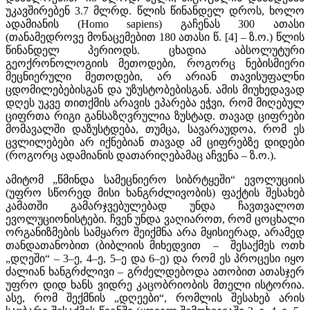
უკავშირებენ 3.7 მლრდ. წლის წინანდელ დროს, ხოლო
ადამიანის (Homo sapiens) გაჩენას 300 ათასი
(თანამედროვე მონაცემებით 180 ათასი წ. [4] – ზ.ო.) წლის
წინანდელ პერიოდს. ცხადია აბსოლუტური
გეოქრონოლოგიის მეთოდები, როგორც ნებისმიერი
მეცნიერული მეთოდები, არ არიან თავისუფალნი
ცდომილებებისგან და უზუსტობებისგან. ამის მიუხედავად
დღეს უკვე თითქმის არავის ეპარება ეჭვი, რომ მიღებულ
ციფრთა რიგი განსაზღვრულია ზუსტად. თავად ციფრები
მომავალში დაზუსტდება, თუმცა, სავარაუდოა, რომ ეს
ცვლილებები არ იქნებიან თავად ამ ციფრებზე დიდები
(როგორც ადამიანის დათარიღებამაც აჩვენა – ზ.ო.).
ამიტომ „წმინდა სამეცნიერო სიბრტყეში“ ევოლუციის
(უფრო სწორედ მისი ხანგრძლივობის) ფაქტის შესახებ
კამათში გამარჯვებულებად უნდა ჩავთვალოთ
ევოლუციონისტები. ჩვენ უნდა ვაღიაროთ, რომ ცოცხალი
ორგანიზმების სამყარო შეიქმნა არა მყისიერად, არამედ
თანდათანობით (ბიბლიის მიხედვით – შესაქმეს ოთხ
„დღეში“ – 3–ე, 4–ე, 5–ე და 6–ე) და რომ ეს პროცესი იყო
ძალიან ხანგრძლივი – გრძელდებოდა ათობით ათასჯერ
უფრო დიდ ხანს ვიდრე კაცობრიობის მთელი ისტორია.
ასე, რომ შექმნის „დღეები“, რომლის შესახებ არის