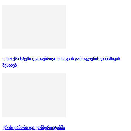
იესო ქრისტეში ღვთაებრივი სისავსის გამოვლენის დინამიკის
შესახებ
ქრისტიანობა და კონსერვატიზმი