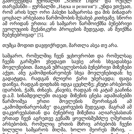
გამოქვეყნდა ჟურნალში „Science Digest“ და რუსულ
თარგმანში – ჟურნალში „Наука и религия“): „უნდა ვთქვათ,
რომ არის სულ ორი პასუხი სამყაროსა და მის ბინადარ
ცოცხალ არსებათა წარმოშობის შესახებ კითხვაზე. სწორი
ამ ორიდან ერთია: ან სამყარო წარმოიქმნა ბუნებრივი
ევოლუციის მექანიკური პროცესის შედეგად, ან შეიქმნა
ზებუნებრივად“ [5].
თუმცა მოდით დავფიქრდეთ, მართლა ასეა თუ არა.
სამყარო, რომელშიც ჩვენ ვცხოვრობთ და რომელსაც
ჩვენს გარშემო ვხედავთ სავსე არის სხვადასხვა
მოვლენებით. მათგან უმრავლესობას ბუნებრივი მიზეზები
აქვთ, ანუ გამომდინარეობენ სხვა მოვლენებიდან: ხე
გადატყდა, რადგან ძლიერი ქარი უბერავდა; ფაფა
დაიწვა, რადგან დიდხანს იდგა ცეცხლზე; კნუტი არსებობს
(დარბის, ჭამს, ძინავს, კნავის), რადგან ის კატამ გააჩინა
დ.ა.შ. სინამდვილეში თავად მიზეზის ცნება ადამიანებში
წარმოიშვა ერთი მოვლენის მეორისგან ამ
„გამომდინარეობაზე“ დაკვირვების შედეგად. მაგრამ ამ
დაკვირვებასთან და ბუნებრივ მიზეზთა აღიარებასთან
ერთად ჩვენ აგრეთვე გვწამს ყოვლისშემძლე ღმერთის
არსებობის, რომელიც ერთის მხრივ არსებობს ჩვენი
ხილული სამყაროს მიღმა, ხოლო მეორეს მხრივ, –