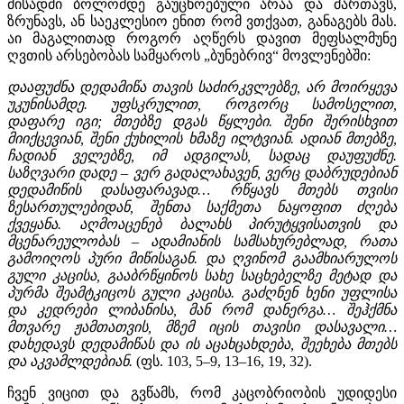
მისადმი ბოლომდე გაუცხოებული არაა და მართავს,
ზრუნავს, ან საეკლესიო ენით რომ ვთქვათ, განაგებს მას.
აი მაგალითად როგორ აღწერს დავით მეფსალმუნე
ღვთის არსებობას სამყაროს „ბუნებრივ“ მოვლენებში:
დააფუძნა დედამიწა თავის საძირკვლებზე, არ მოირყევა
უკუნისამდე. უფსკრულით, როგორც სამოსელით,
დაფარე იგი; მთებზე დგას წყლები. შენი შერისხვით
მიიქცევიან, შენი ქუხილის ხმაზე ილტვიან. ადიან მთებზე,
ჩადიან ველებზე, იმ ადგილას, სადაც დაუფუძნე.
საზღვარი დადე – ვერ გადალახავენ, ვერც დაბრუდებიან
დედამიწის დასაფარავად… რწყავს მთებს თვისი
ზესართულებიდან, შენთა საქმეთა ნაყოფით ძღება
ქვეყანა. აღმოაცენებ ბალახს პირუტყვისათვის და
მცენარეულობას – ადამიანის სამსახურებლად, რათა
გამოიღოს პური მიწისაგან. და ღვინომ გაამხიარულოს
გული კაცისა, გააბრწყინოს სახე საცხებელზე მეტად და
პურმა შეამტკიცოს გული კაცისა. გაძღნენ ხენი უფლისა
და კედრები ლიბანისა, მან რომ დანერგა… შეჰქმნა
მთვარე ჟამთათვის, მზემ იცის თავისი დასავალი…
დახედავს დედამიწას და ის აცახცახდება, შეეხება მთებს
და აკვამლდებიან.
(ფს. 103, 5–9, 13–16, 19, 32).
ჩვენ ვიცით და გვწამს, რომ კაცობრიობის უდიდესი