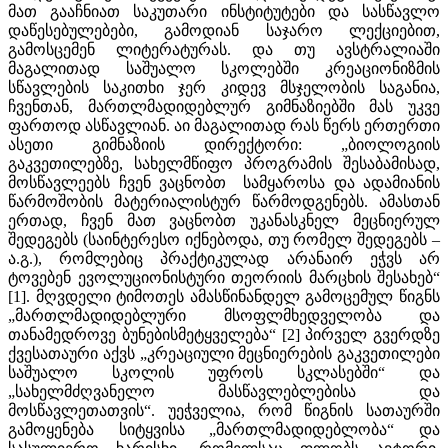
მათ გააჩნიათ საკუთარი ინსტიტუტები და სასწავლო
დაწესებულებები, გამოდიან საჯარო ლექციებით,
გამოსცემენ ლიტერატურას. და თუ ავსტრალიაში
მაგალითად საშუალო სკოლებში კრეაციონიზმის
სწავლების საკითხი ჯერ კიდევ მსჯელობის საგანია,
ჩვენთან, მართლმადიდებლურ გიმნაზიებში მას უკვე
ფართოდ ასწავლიან. აი მაგალითად რას წერს ერთერთი
ასეთი გიმნაზიის დირექტორი: „ბიოლოგიის
გაკვეთილებზე, სახელმწიფო პროგრამის შესაბამისად,
მოსწავლეებს ჩვენ ვაცნობთ სამყაროსა და ადამიანის
წარმოშობის მატერიალისტურ წარმოდგენებს. ამასთან
ერთად, ჩვენ მათ ვაცნობთ უკანასკნელ მეცნიერულ
შედეგებს (საინტერესო იქნებოდა, თუ რომელ შედეგებს –
ა.გ.), რომლებიც პრაქტიკულად არანაირ ეჭვს არ
ტოვებენ ევოლუციონისტური თეორიის მარცხის შესახებ“
[1]. მღვდელი ტიმოთეს ამასწინანდელ გამოცემულ წიგნს
„მართლმადიდებლური მსოფლმხედველობა და
თანამედროვე ბუნებისმეტყველება“ [2] პირველ გვერდზე
ქვესათაური აქვს „კრეაციული მეცნიერების გაკვეთილები
საშუალო სკოლის უფროს სკლასებში“ და
„სახელმძღვანელო მასწავლებლებისა და
მოსწავლეთათვის“. უეჭველია, რომ წიგნის სათაურში
გამოყენება სიტყვისა „მართლმადიდებლობა“ და