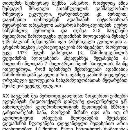
თითქმის მყისიერად შექმნა სამყარო, რომელიც ამის
შემდგომ მრავალი ათასწლეულის განმავლობაში
რჩებოდა უცვლელი. დარვინისტები, კი პირიქით,
დაჟინებით ითხოვდნენ ადამიანის ისტორიასთან
შედარებით ორგანული სამყაროს ჩამოყალიბების უფრო
ხანგრძლივ პერიოდს. და თუმცა XIX საუკუნეში
მეცნიერთა წარმოდგენა დედამიწის წლოვანების შესახებ
ჯერ ძალიან ბუნდოვანი იყო (ამერიკელი გეოლოგის ა.
გრებოს წიგნში „სტრატიფიკაციის პრინციპები“, რომელიც
უკვე 1923 წელს გამოვიდა [3], წარმოდგენილია
დედამიწის წლოვანების სხვადასხვა შეფასებები 48
მილიონი წლიდან 7 მილიარდი წლის ჩათვლით), მაინც
ითვლებოდა, რომ ნებისმიერ შემთხვევაში ადამიანის
წარმოშობიდან გასული დრო, იქამდე განხორციელებულ
ორგანული ევოლუციის ხანგრძლივობასთან შედარებით
შეიძლება უგულვებელყოთ.
XX საუკუნის შუა პერიოდი გახლდათ ზოგიერთი ქიმიური
ელემენტის რადიოაქტიურ დაშლაზე დაფუძნებული ე.წ.
აბსოლუტური გეოქრონოლოგიის მეთოდების სწრაფი
განვითარების ხანა, რომლის მიზანი იყო ამა თუ იმ
გეოლოგიური ობიექტის წლოვანების შეფასება.
დედამიწის წლოვანება დღევანდელი შეფასებით არის
დაახლოებით 4.8 მლრდ. წელი, სიცოცხლის დაბადებას