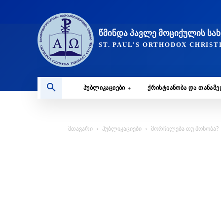
ᲬᲛᲘᲜᲓᲐ ᲞᲐᲕᲚᲔ ᲛᲝᲪᲘᲥᲣᲚᲘᲡ Ს
ST. PAUL'S ORTHODOX CHRIS
ᲞᲣᲑᲚᲘᲙᲐᲪᲘᲔᲑᲘ
ᲥᲠᲘᲡᲢᲘᲐᲜᲝᲑᲐ ᲓᲐ ᲗᲐᲜᲐᲛ
მთავარი
პუბლიკაციები
მორჩილება თუ მონობა?