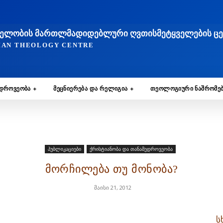
ᲐᲮᲔᲚᲝᲑᲘᲡ ᲛᲐᲠᲗᲚᲛᲐᲓᲘᲓᲔᲑᲚᲣᲠᲘ ᲦᲕᲗᲘᲡᲛᲔᲢᲧᲕᲔᲚᲔᲑᲘᲡ Ც
TIAN THEOLOGY CENTRE
ᲔᲓᲠᲝᲕᲔᲝᲑᲐ
ᲛᲔᲪᲜᲘᲔᲠᲔᲑᲐ ᲓᲐ ᲠᲔᲚᲘᲒᲘᲐ
ᲗᲔᲝᲚᲝᲒᲘᲣᲠᲘ ᲜᲐᲨᲠᲝᲛᲔ
პუბლიკაციები
ქრისტიანობა და თანამედროვეობა
მორჩილება თუ მონობა?
მაისი 21, 2012
ს