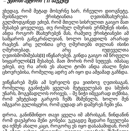
–
უცნობი ავტორი ( II საუკუნე)
ვხედავ, რომ მეტად მოსურნე ხარ, რჩეულო დიოგნეტე,
შეისწავლო ქრისტიანთა ღვთისმსახურება.
გულმოდგინედ ეძიებ, რომ მთელი სისრულით გაიგო მათ
შესახებ ყოველივე, თუ რომელ ღმერთს ერწმუნენ ისინი,
ანდა როგორ მსახურებენ მას, რამეთუ ქრისტიანები ამ
სამყაროს განეკრძალვიან, ხოლო სიკვდილს არარად
რაცხენ. არც ელინთა ცრუ ღმერთებს თვლიან ისინი
ღმერთებად, არც იუდეველთა
ღვთისმოშიშებას
[1]
იწყნარებენ. გინდა გაიგო იმ წრფელი
სიყვარულის
[2]
შესახებ, მათ შორის რომ სუფევს. იმასაც
ეძიებ, თუ რა არის ეს ახალი ტომი ანდა ახალი წესი
ცხოვრებისა, რომელიც ადრე არ იყო და ამჟამად გაჩნდა.
ვიწყნარებ შენს ამ სურვილს და ვითხოვ ღვთისაგან,
რომელიც გვანიჭებს ყველას მეტყველებას და სმენის
უნარს, მოგვმადლოს ორივეს, – მე ნიჭი იმგვარად თქმისა,
რომ უმეტესად გარგოს ჩემს მსმენელს, ხოლო შენ
იმგვარი გულისყური, რომ ცუდად არ დაშვრეს ჩემი ენა.
დროა, განიწმინდო თავი ყველა იმ აზრისგან, წინდაწინ
რომ დაუპყრია შენი გონება: უკუაგდე მცდარი ჩვეულება
და იქმენ ახალი კაცი, როგორც ეს იყო დასაბამიდან, რომ