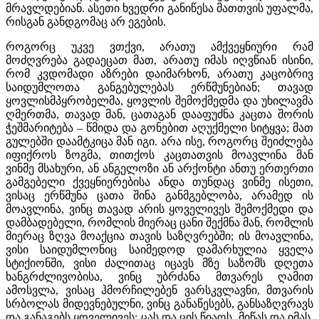
მრავლდებიან. ასეთი ხვედრი განიწესა მათთვის უფალმა,
რისგან განდგომაც არ ეგების.
როგორც უკვე ვთქვი, არათუ ამქვეყნიური რამ
მოძღვრება გადაეცათ მათ, არათუ იმას იღვწიან ისინი,
რომ კვდომადი აზრები დაიმარხონ, არათუ კაცობრივ
საიდუმლოთა განგებულებას ერწმუნებიან; თავად
ყოვლისმპყრობელმა, ყოვლის შემოქმედმა და უხილავმა
ღმერთმა, თავად მან, ცათაგან დააფუძნა კაცთა შორის
ჭეშმარიტება – წმიდა და გონებით აღუქმელი სიტყვა; მათ
გულებში დაამტკიცა მან იგი. არა ისე, როგორც შეიძლება
იფიქროს ზოგმა, თითქოს კაცთათვის მოავლინა მან
ვინმე მსახური, ან ანგელოზი ან არქონტი ანთუ ერთერთი
გამგებელი ქვეყნიერებისა ანდა თუნდაც ვინმე ისეთი,
ვისაც ერწმუნა ცათა შინა განმგებლობა, არამედ ის
მოავლინა, ვინც თავად არის ყოველივეს შემოქმედი და
დამბადებელი, რომლის მიერაც ცანი შექმნა მან, რომლის
მიერაც ზღვა მოაქცია თავის საზღვრებში; ის მოავლინა,
ვისი საიდუმლონიც საიმედოდ დამარხულია ყველა
სტიქიონში, ვისი ძალითაც იცავს მზე საზომს დღეთა
ხანგრძლივობისა, ვინც უბრძანა მთვარეს ღამით
ამოსვლა, ვისაც ჰმორჩილებენ ვარსკვლავნი, მთვარის
სრბოლას მიდევნებულნი, ვინც განაწესებს, განსაზღვრავს
და განაგებს ყოველივეს: ცას და ცის წიაღს, მიწას და იმას,