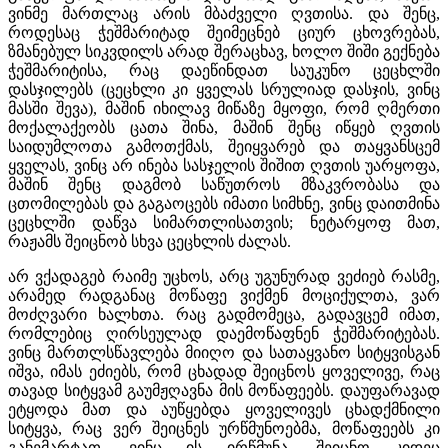
ვინმე მართლაც არის მბაძველი ღვთისა. და შენც,
როდესაც ჭეშმარიტად შეიმეცნებ ციურ ცხოვრებას,
ზმანებულ სიკვდილს არად შერაცხავ, ხოლო შიში გექნება
ჭეშმარიტისა, რაც დაეწინდათ საუკუნო ცეცხლში
დასჯილებს (ცეცხლი კი ყველას სრულიად დასჯის, ვინც
მასში შევა), მაშინ იხილავ მიწაზე მყოფი, რომ ღმერთი
მოქალაქეობს ცათა შინა, მაშინ შენც იწყებ ღვთის
საიდუმლოთა გამოთქმას, შეიყვარებ და თაყვანსცემ
ყველას, ვინც არ ინება სასჯელის შიშით ღვთის უარყოფა,
მაშინ შენც დაგმობ საწუთროს მზაკვრობასა და
ცთომილებას და გაგაოცებს იმათი სიმხნე, ვინც დაითმინა
ცეცხლში დაწვა სიმართლისათვის; ნეტარყოფ მათ,
რაჟამს შეიცნობ სხვა ცეცხლის ძალას.
არ ვქადაგებ რაიმე უცხოს, არც უგუნურად ვეძიებ რასმე,
არამედ რადგანაც მოწაფე ვიქმენ მოციქულთა, ვარ
მოძღვარი ხალხთა. რაც გადმომეცა, გადავცემ იმათ,
რომლებიც ღირსეულად დაემოწაფნენ ჭეშმარიტებას.
ვინც მართლსწავლება მიიღო და სათაყვანო სიტყვისგან
იშვა, იმას ეძიებს, რომ ცხადად შეიცნოს ყოველივე, რაც
თავად სიტყვამ გაუმჟღავნა მის მოწაფეებს. დაუფარავად
ეტყოდა მათ და აუწყებდა ყოველივეს ცხადქმნილი
სიტყვა, რაც ვერ შეიცნეს ურწმუნოებმა, მოწაფეებს კი
განემარტათ. ვინც ის ირწმუნა, შეიცნო კიდეც