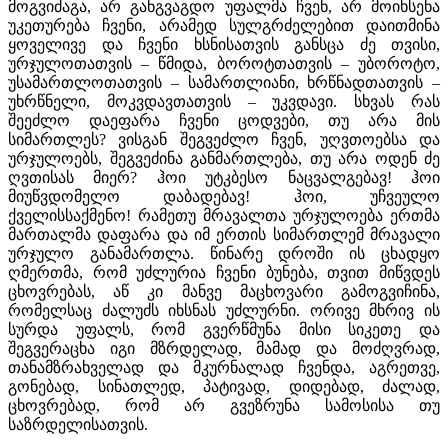
მოგვიძაგა, არ განგვაგდო უფალმა ჩვენ, არ მოიხსენა
უკეთურება ჩვენი, არამედ სულგრძელებით დაითმინა
ყოველივე და ჩვენი ხსნისათვის განსცა ძე თვისი,
ურჯულოთათვის – წმიდა, ბოროტთათვის – უბოროტო,
უსამართლოთათვის – სამართლიანი, ხრწნადთათვის –
უხრწნელი, მოკვდავთათვის – უკვდავი. სხვას რას
შეეძლო დაეფარა ჩვენი ცოდვები, თუ არა მის
სიმართლეს? ვისგან შეგვეძლო ჩვენ, უღვთოებსა და
ურჯულოებს, შეგვეძინა განმართლება, თუ არა ოდენ ძე
ღვთისას მიერ? ჰოი უტკბესო ნაცვალგებავ! ჰოი
მიუწვდომელო დაბადებავ! ჰოი, უჩვეულო
ქველისსაქმენო! რამეთუ მრავალთა ურჯულოება ერთმა
მართალმა დაფარა და იმ ერთის სიმართლემ მრავალი
ურჯულო განამართლა. წინარე დროში ის ცხადყო
ღმერთმა, რომ უძლურია ჩვენი ბუნება, თვით მიწვდეს
ცხოვრებას, აწ კი მანვე მაცხოვარი გამოგვიჩინა,
რომელსაც ძალუძს იხსნას უძლურნი. ორივე მხრივ ის
სურდა უფალს, რომ გვერწმუნა მისი სიკეთე და
შეგვერაცხა იგი მზრდელად, მამად და მოძღვრად,
თანამზრახველად და მკურნალად ჩვენდა, აგრეთვე,
გონებად, სინათლედ, პატივად, დიდებად, ძალად,
ცხოვრებად, რომ არ გვეზრუნა სამოსისა თუ
საზრდელისათვის.