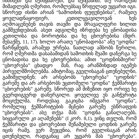
ისმინეთ და შეიწყნარეთ, და შეიცანით, თუ რაოდენს
მიმადლებს ღმერთი, რომლებსაც წრფელად უყვართ იგი.
სწორედ ისინი არიან “სამოთხის ფუფუნებისა”, რამეთუ
ყოვლადნაყოფიერ, კეთილყვავილოვან ხეს
აღმოაცენებენ თავის თავში და მრავალფერი ხილით
გამშვენდებიან. ასეთ ადგილზე იზრდება ხე ცნობადისა
კეთილისა და ბოროტისა და ხე ცხოვრებისა (შდრ.
შესაქმე, 11, 17). ხოლო არათუ “ცნობადობა” ანუ “ცოდნა”
წარწყმედს, არამედ ურჩება. ნათლად ამბობს წერილი,
რომ ღმერთმა დასაბამიდან სამოთხის შუაში დანერგა ხე
ცნობადისა და ხე ცხოვრებისა; ამით “ცოდნისმიერი”
“ცხოვრება” ცხადყო მან, რაც არაწმინდად იგემეს
პირველმშობლებმა. ამიტომაც, გველისაგან ცთუნებულნი,
გაშიშვლდნენ; არ არსებობს “ცხოვრება” “ცოდნის”
გარეშე და არ არსებობს უცთომელი “ცოდნა” ჭეშმარიტი
“ცხოვრების” გარეშე. სწორედ ამ მიზეზით იყო ორივე ხე
გვერდიგვერდ დანერგილი. ყოველივე ეს განჭვრიტა
მოციქულმა, როდესაც გაკიცხა იმგვარი “ცოდნა”,
რომელიც ჭეშმარიტების მცნები გარეშე ესწრაფვის
“ცხოვრებას”. ასე თქვა მან: “ცოდნა განალაღებს,
სიყვარული კი აღაშენებს” (I კორ. 8,1). ვინც თვლის, რომ
ჭეშმარიტი და ცხოვრებით შეწამებული ცოდნის გარეშე
იცის რამე, ვერ შეუცვნია, რომ გველისაგან არის
ცთუნებული, რადგანაც არ უყვარს მას “ცხოვრება”.