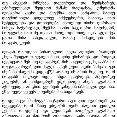
თუ ამგვარ რწმენას დაეშურები და შეიწყნარებ,
უპირველესად შეიცნობ მამას; რადგანაც ღმერთმა
შეიყვარა კაცნი და შეუქმნა მათ სამყარო, მათვე
დაუმორჩილა ყოველივე ამქვეყნიური, მიანიჭა მათ
მეტყველება და გონიერება, მხოლოდ ისინი ღირს-ყო
მისდა საჭვრეტად, შექმნა ისინი საკუთარი ხატისგან6,
მოუვლინა მათ ძე თვისი მხოლოდშობილი და აღუთქვა
ცათა შინა სასუფეველი, რასაც მიმადლებს მის
მოყვარულებს.
შეიცან რაოდენი სიხარულით უნდა აღივსო, რაოდენ
უნდა შეიყვარო უფალი შენი, ვინც უწინარეს აგრერიგად
შეგიყვარა შენ. თუ შეიყვარებ, მის სიკეთესაც უნდა ჰბაძო.
თუ გაიკვირვებ, ვით ძალუძს კაცს ღვთისადმი ბაძვა. თუკი
ინებებს ძალუძს კიდეც
[7]
! არათუ ის არის სიკეთე, რომ
მოყვასს მძლავრობდე, ანდა გსურდეს, ჰმეტობდე
უძლურს, ან სიმდიდრეს ეშურებოდე ანდა გლახაკთ
აჭირვებდე. ამ გზით ვერავინ გახდება მბაძველი ღვთისა.
ეს ყოველივე ვერ ეთვისება მის სიდიადეს.
როდესაც ვინმე მოყვასის ტვირთსაც თვით იტვირთებს და
შეეცდება, რომ მასზე უძლურს თვისი ძალით კეთილი
უქმნას, როდესაც იგი ღვთისგან ბოძებულ გლახაკთ
განუყოფს და მათთვის ღმერთად გამოჩნდება, ასეთი