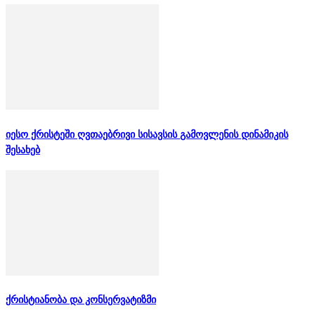
იესო ქრისტეში ღვთაებრივი სისავსის გამოვლენის დინამიკის
შესახებ
ქრისტიანობა და კონსერვატიზმი