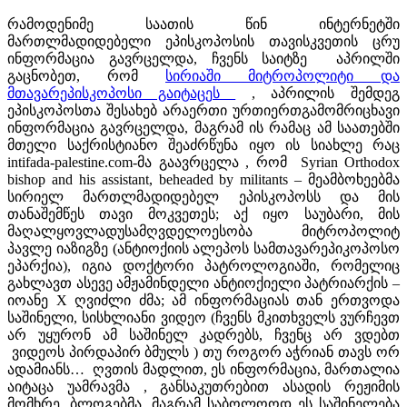
რამოდენიმე საათის წინ ინტერნეტში
მართლმადიდებელი ეპისკოპოსის თავისკვეთის ცრუ
ინფორმაცია გავრცელდა, ჩვენს საიტზე აპრილში
გაცნობეთ, რომ
სირიაში მიტროპოლიტი და
მთავარეპისკოპოსი გაიტაცეს
, აპრილის შემდეგ
ეპისკოპოსთა შესახებ არაერთი ურთიერთგამომრიცხავი
ინფორმაცია გავრცელდა, მაგრამ ის რამაც ამ საათებში
მთელი საქრისტიანო შეაძრწუნა იყო ის სიახლე რაც
intifada-palestine.com-მა გაავრცელა , რომ Syrian Orthodox
bishop and his assistant, beheaded by militants – მეამბოხეებმა
სირიელ მართლმადიდებელ ეპისკოპოსს და მის
თანაშემწეს თავი მოკვეთეს; აქ იყო საუბარი, მის
მაღალყოვლადუსამღვდელოესობა მიტროპოლიტ
პავლე იაზიგზე (ანტიოქიის ალეპოს სამთავარეპიკოპოსო
ეპარქია), იგია დოქტორი პატროლოგიაში, რომელიც
გახლავთ ასევე ამჟამინდელი ანტიოქიელი პატრიარქის –
იოანე Х ღვიძლი ძმა; ამ ინფორმაციას თან ერთვოდა
საშინელი, სისხლიანი ვიდეო (ჩვენს მკითხველს ვურჩევთ
არ უყურონ ამ საშინელ კადრებს, ჩვენც არ ვდებთ
ვიდეოს პირდაპირ ბმულს ) თუ როგორ აჭრიან თავს ორ
ადამიანს… ღვთის მადლით, ეს ინფორმაცია, მართალია
აიტაცა უამრავმა , განსაკუთრებით ასადის რეჟიმის
მომხრე, ბლოგებმა, მაგრამ საბოლოოდ ეს საშინელება