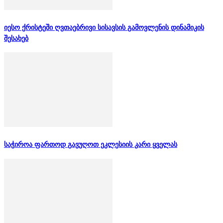
იესო ქრისტეში ღვთაებრივი სისავსის გამოვლენის დინამიკის
შესახებ
საჭიროა ფართოდ გავუღოთ ეკლესიის კარი ყველას