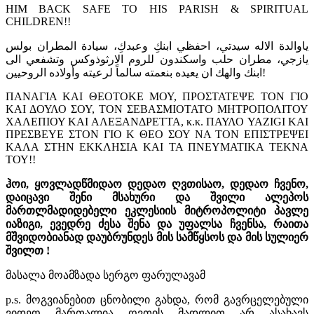
HIM BACK SAFE TO HIS PARISH & SPIRITUAL
CHILDREN!!
ياوالدة الاله سيدتي، احفظي ابنكِ وعبدكِ، سيادة المطران بولس
يازجي، مطران حلب واسكندون للروم الارثوذوكس وتشفعي الى
ابنك والهك ان يعيده بنعمته سالماً لرعيته وأولاده الروحيين!
ΠΑΝΑΓΙΑ ΚΑΙ ΘΕΟΤΟΚΕ ΜΟΥ, ΠΡΟΣΤΑΤΕΨΕ ΤΟΝ ΓΙΟ
ΚΑΙ ΔΟΥΛΟ ΣΟΥ, ΤΟΝ ΣΕΒΑΣΜΙΟΤΑΤΟ ΜΗΤΡΟΠΟΛΙΤΟΥ
ΧΑΛΕΠΙΟΥ ΚΑΙ ΑΛΕΞΑΝΔΡΕΤΤΑ, κ.κ. ΠΑΥΛΟ YAZIGI ΚΑΙ
ΠΡΕΣΒΕΥΕ ΣΤΟΝ ΓΙΟ Κ ΘΕΟ ΣΟΥ ΝΑ ΤΟΝ ΕΠΙΣΤΡΕΨΕΙ
ΚΑΛΑ ΣΤΗΝ ΕΚΚΛΗΣΙΑ ΚΑΙ ΤΑ ΠΝΕΥΜΑΤΙΚΑ ΤΕΚΝΑ
ΤΟΥ!!
ჰოი, ყოვლადწმიდაო დედაო ღვთისაო, დედაო ჩვენო,
დაიცავი შენი მსახური და შვილი ალეპოს
მართლმადიდებელი ეკლესიის მიტროპოლიტი პავლე
იაზიგი, ევედრე ძესა შენა და უფალსა ჩვენსა, რაითა
მშვიდობიანად დაუბრუნდეს მის სამწყსოს და მის სულიერ
შვილთ !
მასალა მოამზადა სერგო ფარულავამ
p.s. მოგვიანებით ცნობილი გახდა, რომ გავრცელებული
ვიდეო მართალია ღვთის მადლით არ ასახავს