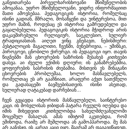
განვითარება პირველხარისხოვანი მნიშვნელობის
ამოცანაა, უფრო მნიშვნელოვანი, ვიდრე ინფორმაციით
მათი ამოვსებაა. პედაგოგიკის ისტორია, რომელსაც
ისინი გადიან, მშრალი, მოსაწყენი და უინტერესოა, მით
უფრო მაშინ, როდესაც ეს ისტორია გამრუდებული და
გაყალბებულია. პედაგოგიკის ისტორია მჭიდროდ არის
დაკავშირებული რელიგიურ, საეკლესიო, სულიერ
ტრადიციასთან. აიღეთ ვინც გნებავთ, ნებისმიერი:
პესტალოცის მაგალითი, ჩვენში, ბუნებრივია, – უშინსკი,
პიროგოვი, ცნობილი ქირურგი. ის პედაგოგი იყო. თავის
წიგნებში მან ცხოვრების საზრისის შესახებ კითხვები
დასვა. აი ძველი ექიმის დღიური; ის განაზრებებშია,
ყოფიერების სასრისის ძიებაშია. მისთვის ეს შინაგანი
ცხოვრების პრობლემაა, ხოლო მასწავლებელს,
რომელთაც ეს არ გააჩნიათ, არაფერი აქვთ სათქმელი
და გადასაცემი ბავშვებისათვის. ისინი ასეთად,
სულიერად ღატაკებად დარჩებიან…
ჩვენ გვყავდა ისტორიის მასწავლებელი, საინტერესო
კაცი. ის მოსვლისას ჯიბიდან პატარა რვეულს იღებდა და
იმის მიხედვით კითხულობდა სახელმძღვანელოში
მოცემულ მასალას. ამას იმიტომ აკეთებდა, რომ
ეშინოდა, რაიმე არ შეშლოდა ან გამოჰპაროდა. მე მას
არ განვსჯი. ის კარგი კაცი იყო, მაგრამ არ დაგავიწყდეთ,