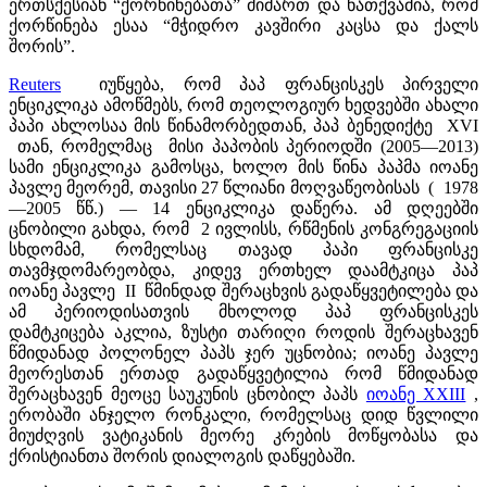
ერთსქესიან “ქორწინებათა” მიმართ და ნათქვამია, რომ
ქორწინება ესაა “მჭიდრო კავშირი კაცსა და ქალს
შორის”.
Reuters
იუწყება, რომ პაპ ფრანცისკეს პირველი
ენციკლიკა ამოწმებს, რომ თეოლოგიურ ხედვებში ახალი
პაპი ახლოსაა მის წინამორბედთან, პაპ ბენედიქტე XVI
თან, რომელმაც მისი პაპობის პერიოდში (2005—2013)
სამი ენციკლიკა გამოსცა, ხოლო მის წინა პაპმა იოანე
პავლე მეორემ, თავისი 27 წლიანი მოღვაწეობისას ( 1978
—2005 წწ.) — 14 ენციკლიკა დაწერა. ამ დღეებში
ცნობილი გახდა, რომ 2 ივლისს, რწმენის კონგრეგაციის
სხდომამ, რომელსაც თავად პაპი ფრანცისკე
თავმჯდომარეობდა, კიდევ ერთხელ დაამტკიცა პაპ
იოანე პავლე II წმინდად შერაცხვის გადაწყვეტილება და
ამ პერიოდისათვის მხოლოდ პაპ ფრანცისკეს
დამტკიცება აკლია, ზუსტი თარიღი როდის შერაცხავენ
წმიდანად პოლონელ პაპს ჯერ უცნობია; იოანე პავლე
მეორესთან ერთად გადაწყვეტილია რომ წმიდანად
შერაცხავენ მეოცე საუკუნის ცნობილ პაპს
იოანე XXIII
,
ერობაში ანჯელო რონკალი, რომელსაც დიდ წვლილი
მიუძღვის ვატიკანის მეორე კრების მოწყობასა და
ქრისტიანთა შორის დიალოგის დაწყებაში.