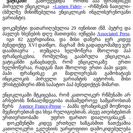
ვატიკანი
: გამოქვეყნდა რომის პაპ ფრანცისკეს
პირველი ენციკლიკა
«Lumen Fidei»
– «რწმენის ნათელი»
(ბმულზე მინიშნებულია ენციკლიკის ინგლისურენოვანი
ვარიანტი).
დოკუმენტი დათარიღებულია 29 ივნისით (წმ. პეტრე და
პავლეს ხსენების დღე მათთვის); იუწყება
Associated Press
.
იგი 82 გვერდიანია, და მისი დაწერა ჯერ კიდევ
ბენედიქტე XVI დაიწყო, მაგრამ მის გადადგომამდე ვერ
დაამთავრა , თუმცაღა ხელმოწერა მხოლოდ პაპ
ფრანცისკესია, რომელმაც გაასრულა ენციკლიკა,
ვატიკანში განაცხადეს, რომ ენციკლიკაზე ერთი
ხელმოწერაა, რადგან მათ მხოლოდ ერთი პაპი ყავთ;
პაპი ფრანცისკე კი მადლიერებას გამოხატავს
ინციკლიკის პირველი ვარიანტის ავტორის, მისი
ქრისტესმიერი ძმის საპატიო პაპ ბენედიქტეს მიმართ.
ენციკლიკაში მტკიცებაა, რომ კათოლიკურ რწმენაში არ
არსებობს წინააღმდეგობა თანამედროვე სამყაროსთან
წერს
Agence France-Presse
– პაპმა ფრანცისკემ მოუწოდა
მეცნიერებთან და სხვა რელიგიებთან, ასევე ათეისტებთან
ურთიერთობაში უფრო ფართო დიალოგისაკენ .
დოკუმენტში კიდევ ერთხელ ხაზგასმით ნათქვამია
კათოლიკური ეკლესიის უარყოფითი დამოკიდებულება