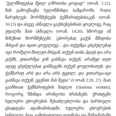
`ჴელმწიფებაჲ შვილ ღმრთისა ყოფად”
(იოან. 1:12).
მან გამოგზავნა სულიწმინდა სამყაროში, რათა
წარუძღვეს მორწმუნეებს ჭეშმარიტებისაკენ (იოან.
16:13) და ასევე ასწავლა გაეხსენებინათ ყოელივე, რაც
უფალმა მათ ასწავლა (იოან. 14:26). სწორედ ამ
მიზეზით მორწმუნეებს
`ცხორებაჲ გაქუს წმიდისა
მისგან და იცით ყოველივე… და თქუენცა ცხებულებაჲ
იგი რომელი მიიღეთ მისგან, თქუენ თანა ჰგიეს და არა
გიჴმს, ვითარმცა ვინ გასწავა თქუენ, არამედ თჳთ
იგივე ცხებულებაჲ გასწავებს თქუენ ყოვლისათჳს. და
ჭეშმარიტ არს და არა არს ტყუილ; და ვითარცა-იგი
გასწავა თქუენ, ეგენით მას ზედა”
(I იოან 2:20, 27). მათ
გააჩნიათ ჭეშმარიტების მადლი [charisma veritatis],
როგორც წმინდა ირინეოსი ბრძანებს. ქრისტეში
სულიერი ცხოვრების შესაძლებლობა და სარბიელი
ცხადდება ადამიანისადმი. სულიერი ცხოვრების
სიმაღლე, რაც გამოხატულია ცოდნასა და შემეცნებაში