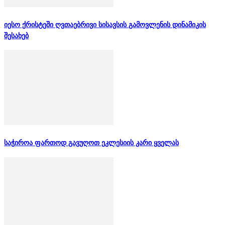
იესო ქრისტეში ღვთაებრივი სისავსის გამოვლენის დინამიკის
შესახებ
საჭიროა ფართოდ გავუღოთ ეკლესიის კარი ყველას