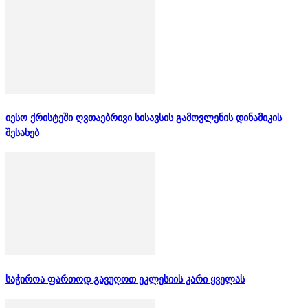
იესო ქრისტეში ღვთაებრივი სისავსის გამოვლენის დინამიკის
შესახებ
საჭიროა ფართოდ გავუღოთ ეკლესიის კარი ყველას