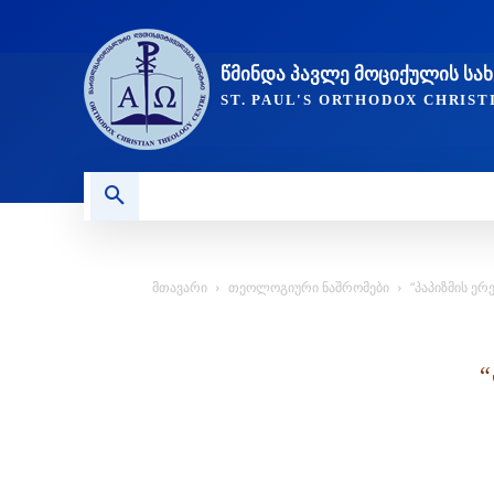
ᲬᲛᲘᲜᲓᲐ ᲞᲐᲕᲚᲔ ᲛᲝᲪᲘᲥᲣᲚᲘᲡ Ს
ST. PAUL'S ORTHODOX CHRIS
ᲞᲣᲑᲚᲘᲙᲐᲪᲘᲔᲑᲘ
ᲥᲠᲘᲡᲢᲘᲐᲜᲝᲑᲐ ᲓᲐ ᲗᲐᲜᲐ
მთავარი
თეოლოგიური ნაშრომები
“პაპიზმის ე
“