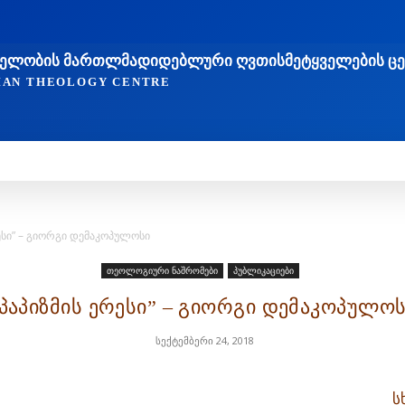
ᲐᲮᲔᲚᲝᲑᲘᲡ ᲛᲐᲠᲗᲚᲛᲐᲓᲘᲓᲔᲑᲚᲣᲠᲘ ᲦᲕᲗᲘᲡᲛᲔᲢᲧᲕᲔᲚᲔᲑᲘᲡ Ც
TIAN THEOLOGY CENTRE
ᲛᲔᲓᲠᲝᲕᲔᲝᲑᲐ
ᲛᲔᲪᲜᲘᲔᲠᲔᲑᲐ ᲓᲐ ᲠᲔᲚᲘᲒᲘᲐ
ᲗᲔᲝᲚᲝᲒᲘᲣᲠᲘ ᲜᲐᲨᲠᲝᲛ
რესი” – გიორგი დემაკოპულოსი
თეოლოგიური ნაშრომები
პუბლიკაციები
პაპიზმის ერესი” – გიორგი დემაკოპულო
სექტემბერი 24, 2018
ს