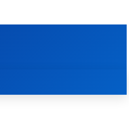
FOREIGN PUBLICATIONS
ᲙᲝᲜᲢᲐᲥᲢᲘ
ᲗᲔᲝᲚᲝᲒᲘᲣᲠᲘ ᲜᲐᲨᲠᲝᲛᲔᲑᲘ
ᲛᲔᲓᲘᲐᲗᲔᲙᲐ
ᲡᲮᲕᲐᲓᲐᲡᲮᲕᲐ
ᲡᲮᲕᲐ