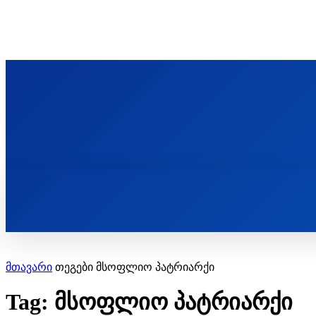
ᲬᲛᲘᲜᲓᲐ ᲞᲐᲕᲚᲔ ᲛᲝᲪᲘᲥᲣᲚᲘᲡ ᲡᲐᲮᲔᲚᲝᲑᲘ
ST. PAUL'S ORTHODOX CHRISTIAN TH
ᲞᲣᲑᲚᲘᲙᲐᲪᲘᲔᲑᲘ
მთავარი
თეგები
მსოფლიო პატრიარქი
Tag: მსოფლიო პატრიარქი