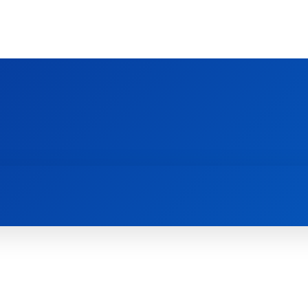
Ს ᲛᲐᲠᲗᲚᲛᲐᲓᲘᲓᲔᲑᲚᲣᲠᲘ ᲦᲕᲗᲘᲡᲛᲔᲢᲧᲕᲔᲚᲔᲑᲘᲡ ᲪᲔᲜᲢᲠᲘ
EOLOGY CENTRE
ᲥᲠᲘᲡᲢᲘᲐᲜᲝᲑᲐ ᲓᲐ ᲗᲐᲜᲐᲛᲔᲓᲠᲝᲕᲔᲝᲑᲐ
ᲛᲔᲪᲜᲘᲔᲠᲔᲑᲐ ᲓᲐ ᲠᲔᲚᲘᲒᲘᲐ