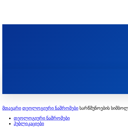
ᲬᲛᲘᲜᲓᲐ ᲞᲐᲕᲚᲔ ᲛᲝᲪᲘᲥᲣᲚᲘᲡ ᲡᲐᲮᲔᲚᲝᲑᲘ
ST. PAUL'S ORTHODOX CHRISTIAN TH
ᲞᲣᲑᲚᲘᲙᲐᲪᲘᲔᲑᲘ
მთავარი
თეოლოგიური ნაშრომები
სარწმუნოების სიმბოლ
თეოლოგიური ნაშრომები
პუბლიკაციები