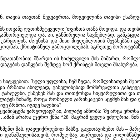
, თავის თავთან შეგვაერთა, მოგვივლინა თავისი უსაზღ
ს იოვანე ღვთისმეტყველი: `თვისთა თანა მოვიდა, და თვის
. განხორციელდა და, აი, განწირულია სავნებლად. განკაცდ
უარყოფის, ძღვნისა და მისი მიუღებლობის შეჯახებაში 
 ცოდნას, ქრისტიანულ გამოცდილებას, აგრეთვე ბოროტებაზე
თანდათანობით მზარდი ის სიძულვილი მის მიმართ, რომლ
ქადაგების დაწყების შემდეგ ხომ ქრისტეს მთელი მსახურებ
ს სიტყვებით: `სული უფლისა¡ ჩემ ზედა, რომლისათვის მცხ
და ბრმათა ახილვად, განვლინებად მომსრვალთა განტევე
ა ტანჯულნი, უსმენენ მას და თითქოსდა სიყვარულითა და თ
ეს წინაშე, როცა რომაელი ჯარისკაცები სცემენ მას და დ
ივე ბრბოა, იგივე ხალხია?
ვანისცემა უარყოფად? აი, პილატე ამბობს: `მე არცა ერთსა 
: `…ამან არარა უჯერო ქმნა *28 მაგრამ ყველა უძლურია, წ
ენთ მას, დავფიქრდებით მასზე, გავითავისებთ მას – მარტ
ლი დანაშაულისათვის, რომელსაც სიცრუითა და ცილისწამ