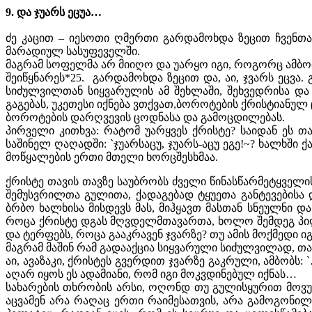
9. და ჯუარს ეცუა…
ძე კაცით – იესოთი ღმერთი გარდამოხდა ზეცით ჩვენთან
მარადიულ სასუფეველში.
მაგრამ სოფელმა არ მიიღო და უარყო იგი, როგორც ამბობ
შეიწყნარეს*25. გარდამოხდა ზეცით და, აი, ჯვარს ეცვა
სიძულვილთან სიყვარულის ამ შეხლაში, შეხვედრისა და 
გაგებას, უკეთესი იქნება ვთქვათ,ბოროტების ქრისტიანულ
ბოროტების დარღვევის ცოდნასა და გამოცდილებას.
პირველი კითხვა: რატომ უარყვეს ქრისტე? საიდან ეს 
საშინელ ღაღადში: `ჯუარსაცუ, ჯუარს-აცუ ეგე!~? ხალხში 
მოწყალების ერთი მთელი ხორცშესხმაა.
ქრისტე თავის თავზე საუბრობს ძველი წინასწარმეტყველი
შემუსვრილთა გულითა, ქადაგებად ტყუეთა განტევებისა 
ბრბო ხალხისა მისდევს მას, მიჰყავთ მასთან სნეულნი დ
როცა ქრისტე დგას მღვდელმთავართა, ხოლო შემდეგ პილატ
და ტერფებს, როცა გააკრავენ ჯვარზე? თუ ამის მოქმედი იგ
მაგრამ მაშინ რამ გადააქცია სიყვარული სიძულვილად, თაყ
აი, ავაზაკი, ქრისტეს გვერდით ჯვარზე გაკრული, ამბობს
აღარ იყოს ეს ადამიანი, რომ იგი მოკვდინებულ იქნას…
სახარების თხრობის არსი, ოღონდ თუ გულისყურით მოვუსმ
აცვამენ არა რაღაც ერთი რაიმესათვის, არა გამოგონი