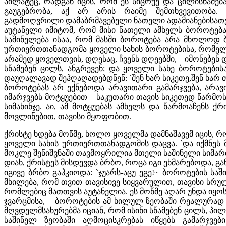
პილატეც, რადგან იცის, რომ ეს სიცრუე და ცილისწამება
გაუგებრობა, აქ არ არის რაიმე შემთხვევითობა.
გადმოღვრილი დამაბრმავებელი ნათელი ადამიანებისათვ
აუტანელი იმიტომ, რომ მისი ნათელი ამხელს ბოროტება
საშინელება ისაა, რომ მასში ბოროტება არა მხოლოდ ბ
ურთიერთთანადგომა ყოველი სახის ბოროტებისა, რომელიც 
არამედ ყოველთვის, დღესაც, ჩვენს დღეებში, – იმონებენ დ
სწამებენ ცილს, ანგრევენ; და ყოველი სახე ბოროტების
დაუღალავად შეჰღაღადებდნენ: `შენ ხარ სიკეთე,შენ ხარ თ
ბოროტებას არ ექნებოდა არავითარი გამარჯვება, არ
იმარჯვებს მოტყუებით – საკუთარი თავის სიკეთედ წარმო
სიმახინჯე. აი, ამ მოტყუებას ამხელს და წარმოაჩენს 
მოვლინებით, თავისი მყოფობით.
ქრისტე ხდება მოწმე, ხოლო ყოველმა დამნაშავემ იცის, რ
ყოველი სახის ურთიერთთანადგომის დაცვა. `და იქმნეს 
მოკლე შენიშვნაში თავმოყრილია მთელი საშინელი სიმა
დიახ, ქრისტეს მისდევდა ბრბო, როცა იგი ეხმარებოდა, გა
იგივე ბრბო გაჰკიოდა: `ჯუარს-აცუ ეგე!~ ბოროტების ს
მხილება, რომ თვით თავისივე სიყვარულით, თავისი სრ
რომლებიც მათთვის აუტანელია. ეს მოწმე აღარ უნდა იყოს
ჯვარცმისა, – ბოროტების ამ ხილულ ზეობაში რეალურად
მღვდელმსახურებმა იციან, რომ ისინი სწამებენ ცილს, პილა
საშინელ ზეობაში აღმოცისკრებას იწყებს გამარჯვები