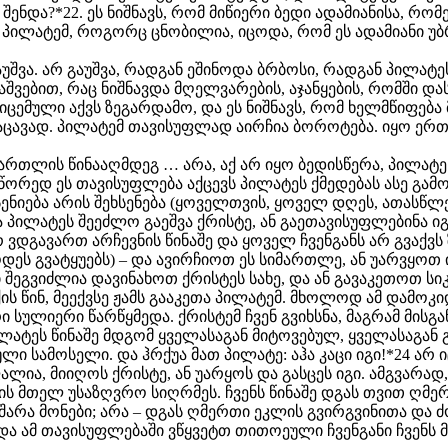
 შენდა?*22. ეს ნიშნავს, რომ მიწიერი ბედი ადამიანისა, რო
პილატემ, როგორც ცნობილია, იცოდა, რომ ეს ადამიანი უბრა
გაუშვა. არ გაუშვა, რადგან ეშინოდა ბრბოსი, რადგან პილა
ვებით, რაც ნიშნავდა მღელვარების, აჯანყების, რომში დასმ
მიცემული აქვს ზეგარდამო, და ეს ნიშნავს, რომ ხელმწიფებ
საცავად. პილატემ თავისუფლად აირჩია ბოროტება. იყო ერ
მართლის წინააღმდეგ … არა, აქ არ იყო ბედისწერა, პილატ
სწორედ ეს თავისუფლება აქცევს პილატეს ქმედებას ასე გა
ენიება არის შეხსენება (ყოველთვის, ყოველ დღეს, ათასწლ
ოცა პილატეს შეეძლო გაეშვა ქრისტე, ან გაეთავისუფლებინა
რ ვდგავართ არჩევნის წინაშე და ყოველ ჩვენგანს არ გვა
ეს გვატყუებს) – და ავირჩიოთ ეს სიმართლე, ან უარვყოთ 
 შეგვიძლია დავინახოთ ქრისტეს სახე, და ან გავაკეთოთ სიკე
ქის წინ, მეექვსე ჟამს გააკეთა პილატემ. მხოლოდ ამ დამ
არი სულიერი წარწყმედა. ქრისტემ ჩვენ გვიხსნა, მაგრამ მისგ
ტეს წინაშე მდგომ ყველასაგან მიტოვებულ, ყველასაგან გა
ლი სამოსელი. და ჰრქუა მათ პილატე: აჰა კაცი იგი!*24 არ 
ლია, მიიღოს ქრისტე, ან უარყოს და გასცეს იგი. ამგვარად
ის მთელ უსაზღვრო სიღრმეს. ჩვენს წინაშე დგას თვით ღმე
შარა მონები; არა – დგას ღმერთი ეკლის გვირგვინითა და
ა ამ თავისუფლებაში ვწყვეტთ თითოეული ჩვენგანი ჩვენს 