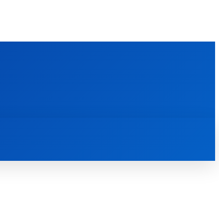
FOREIGN PUBLICATIONS
ᲙᲝᲜᲢᲐᲥᲢᲘ
ᲗᲔᲝᲚᲝᲒᲘᲣᲠᲘ ᲜᲐᲨᲠᲝᲛᲔᲑᲘ
ᲛᲔᲓᲘᲐᲗᲔᲙᲐ
ᲡᲮᲕᲐᲓᲐᲡᲮᲕᲐ
ᲡᲮᲕᲐ