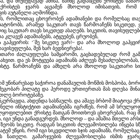
ა, და მიუხედავად ამისა, მაინც გადასცემს ქრისტეს სამა
 ქრისტეს ჯვარს აცვამენ მხოლოდ იმისათვის, რომ
ის აუტანელი აღმოჩნდა.
ს, რომლითაც ცხოვრობენ ადამიანები და რომელსაც თავ
ატონობს, არამედ საკუთარ თავს წარმოაჩენს სიკეთედ, 
საკუთარ თავს სიკეთედ ასაღებს. სიკეთის, თავისუფლების
ა კლავენ ადამიანებს, ატყუებენ, ცრუობენ,
ა გაჰყვირის: ‘`მე სიკეთე ვარ!~ და არა მხოლოდ გაჰყვი
ავისუფლება, შენ ხარ ბედნიერება!.
ავითარი ძალაუფლება სამყაროში, გაცხადებულად რომ გ
სახვით. და ეს მოტყუება ადამიანს აძლევს შესაძლებლობა
ქრისტე. წარმოაჩენს და ამხელს არა მხოლოდ საკუთარი სი
ომ უწინარესად საჭიროა დანაშაულის მოწმის მოსპობა, ბო
მეგობარ პილატე და ჰეროდე ურთიერთას მას დღესა შინა, 
რთლე ბოროტებაზე.
ნკურნავდა, ახდენდა სასწაულს. და ამავე ბრბომ მიატოვა ქ
აშინელი ინსტიქტით ადამიანებმა იგრძნეს, რომ ამ სრულ
ულყოფილებით ქრისტე მათგან მოითხოვს ცხოვრებას, რაც 
, იგი უნდა განადგურდეს. მხოლოდ – და ამაშია მთელი არს
 ზეობს სიკეთე. რადგან სიკეთის ძლევამოსილება იწყება
ტემ უწყის, რომ იგი სიკვდილით სჯის ადამიანს, რომელსაც 
ს ნათელი. გამარჯვების ძლევამოსილება ისმის ჯვარც