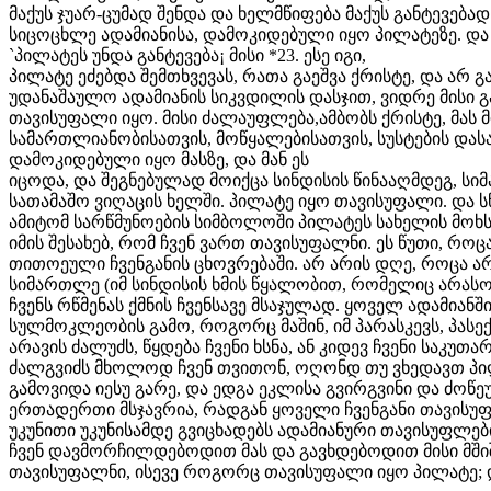
მაქუს ჯუარ-ცუმად შენდა და ხელმწიფება მაქუს განტევებად
სიცოცხლე ადამიანისა, დამოკიდებული იყო პილატეზე. და 
`პილატეს უნდა განტევება¡ მისი *23. ესე იგი,
პილატე ეძებდა შემთხვევას, რათა გაეშვა ქრისტე, და არ 
უდანაშაულო ადამიანის სიკვდილის დასჯით, ვიდრე მისი გაშ
თავისუფალი იყო. მისი ძალაუფლება,ამბობს ქრისტე, მას 
სამართლიანობისათვის, მოწყალებისათვის, სუსტების და
დამოკიდებული იყო მასზე, და მან ეს
იცოდა, და შეგნებულად მოიქცა სინდისის წინააღმდეგ, სი
სათამაშო ვიღაცის ხელში. პილატე იყო თავისუფალი. და 
ამიტომ სარწმუნოების სიმბოლოში პილატეს სახელის მოხს
იმის შესახებ, რომ ჩვენ ვართ თავისუფალნი. ეს წუთი, რ
თითოეული ჩვენგანის ცხოვრებაში. არ არის დღე, როცა ა
სიმართლე (იმ სინდისის ხმის წყალობით, რომელიც არასოდ
ჩვენს რწმენას ქმნის ჩვენსავე მსაჯულად. ყოველ ადამიანში
სულმოკლეობის გამო, როგორც მაშინ, იმ პარასკევს, პასე
არავის ძალუძს, წყდება ჩვენი ხსნა, ან კიდევ ჩვენი საკუთ
ძალგვიძს მხოლოდ ჩვენ თვითონ, ოღონდ თუ ვხედავთ პილა
გამოვიდა იესუ გარე, და ედგა ეკლისა გვირგვინი და ძოწეუ
ერთადერთი მსჯავრია, რადგან ყოველი ჩვენგანი თავისუფა
უკუნითი უკუნისამდე გვიცხადებს ადამიანური თავისუფლებ
ჩვენ დავმორჩილდებოდით მას და გავხდებოდით მისი მში
თავისუფალნი, ისევე როგორც თავისუფალი იყო პილატე; დ