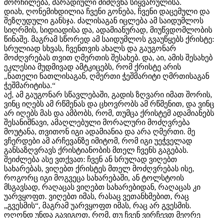
მორჩილება, მარადიული მიძღვნა სიყვარულისა.
დიახ, ღონემიხდილია ჩვენი გონება, ჩვენი დაცემული და
შეზღუდული განსჯა. ძალისაგან იცლება ამ საიდუმლოს
სიღრმის, სიდიადისა და, ადამიანურად, მიუწვდომლობის
წინაშე. მაგრამ სწორედ ამ საიდუმლოს გვაუწყებს ქრისტე:
სრულიად სხვას, ჩვენთვის ახალს და გაუგონარ
მოძღვრებას თვით ღმერთის შესახებ. და, აი, ამის შესახებ
ეკლესია მუდმივად ამტკიცებს, რომ ქრისტე არის
„ნათელი ნათლისაგან, ღმერთი ჭეშმარიტი ღმრთისაგან
ჭეშმარიტისა.“
აქ, ამ გაუგონარ სწავლებაში, გადის ზღვარი იმათ შორის,
ვინც იღებს ამ რწმენას და ცხოვრობს ამ რწმენით, და ვინც
არ იღებს მას და ამბობს, რომ, თუმცა ქრისტემ ადამიანებს
შესანიშნავი, ამაღლებული მორალური მოძღვრება
მოუტანა, თვითონ იგი ადამიანია და არა ღმერთი. მე
ვჩერდები ამ არჩევანზე იმიტომ, რომ იგი უეჭველად
განსაზღვრავს ქრისტიანობის მთელ ჩვენს გაგებას.
შეიძლება ასე ვთქვათ: ჩვენ ან სრულად ვიღებთ
სახარებას, ვიღებთ ქრისტეს მთელ მოძღვრებას ისე,
როგორც იგი მოგვეცა სახარებაში, ან ტოლსტოის
მსგავსად, რაღაცას ვიღებთ სახარებიდან, რაღაცას კი
უარვყოფთ. ვიღებთ იმას, რასაც ვეთანხმებით, რაც
„გვესმის“, მაგრამ უარვყოფთ იმას, რაც არ გვესმის.
ოღონდ უნდა გავიგოთ, რომ, თუ ჩვენ ვირჩევთ მეორე