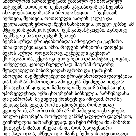
სიმბოლოში წარმოვთქვამთ უბრალო და მარადიულ
სიტყვებს: „რომელი ჩუენთვის, კაცთათვის და ჩუენისა
ცხოვრებისათვის გარდამოხდა ზეცით…“ ჩვენთვის,
ჩემთვის, შენთვის, თითოეული სათვის ცალკე და
ყველასათვის ერთად; ჩვენი ხსნისათვის. ყოველ ჯერზე, ამ
მტკიცების განმეორებით, ჩვენ განვამტკიცებთ აგრეთვე
ჩვენს ცოდნას დაღუპვის შესახებ.
ბევრს სურდა ქრისტიანობიდან ამოეგდო ეს კავშირი:
ხსნა დაღუპვისაგან, ხსნა, რადგან არსებობს დაღუპვა.
ბევრს სურდა, როგორღაც „უვნებელი გაეხადა“
ქრისტიანობა, ექცია იგი ცხოვრების დანამატად, ყოფად,
სიძველედ, კეთილ ჩვეულებად. მაგრამ როგორც
შეუძლებელია სახარებიდან ჯვრისა და ჯვარცმის
ამოღება, ისე შეუძლებელია ქრისტიანობიდან დაღუპვისა
და ხსნის ამ მიმართების ამოგდება. შეიძლება ითქვას:
ქრისტესთან ყოველი ნამდვილი შეხვედრა მიცხადებს,
უპირველესად, ჩემი ცხოვრების სიბნელეს, წარწყმედასა
და უაზრობას. მე ვხედავ ქრისტეს და იმიტომ, რომ მე
ვხედავ მას, ვიგებ, რომ ის ცხოვრება, რომლითაც
ვცხოვრობ, არ არის ის, არ არის ნამდვილი ცხოვრება,
ხოლო ცხოვრება, რომელიც განმსჭვალულია დაღუპვით,
განწირულია წარსაწყმედად. და ჩემი რწმენა მის მიმართ,
ქრისტეს მიმართ იწყება იმით, რომ რაღაცნაირი
იდუმალი და აუხსნელი და, მაინც, ჩემთვის თავისთავად