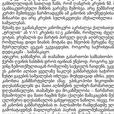
განხილულიდან ნათლად ჩანს, რომ ღანგრის კრების წმ. მ
(განსაკუთრებული მიზნის გარეშე) შემოსვა, არც ჭეშმარი
კერძო შემთხვევა წარმოადგენს ამ კანონის ამოქმედების
შინაარსი და არც კრების სულისკვეთება (მესალინელთა 
საშუალებას.
მესამე და უკანასკნელი კანონიკური აკრძალვა ქალისათვის
„ტრულის“ ან V-VI კრების) 62-ე კანონში, რომელიც ძვე
ვოტას, ვრუმალის და მარტის პირველ დღეს აღსრულებული
რომელსაც დიდი ზიანის მოტანა და ზნეობის შერყვნა შ
შესრულებულ ცეკვას უკუვაგდებთ, როგორც საქრისტიან
დედაკაცმა – სამამაკაცო.
ატიკური, ჯამბაზური, ან თამაშით გასართობი სამსახიობო
ჭურში ღვინის ჩასხმის დროს იცინიან უწესოდ, როგორც უვ
ვინც ზემოთქმულთაგან რომელიმე საქციელს ჩაიდენს, უკვე 
ეს კანონი ალბათ ყველაზე ნაკლებ განმარტებას საჭირო
ზუსტი გაგების საშუალებას იძლევა. მიუხედავად ამისა, 
კანონთა განმმარტებლები (მაგ: ეპისკოპოსი ნიკოდიმი
დღესასწაულებს და მათი აღნიშვნის ელინურ-წარმართულ
დღესასწაულები, თამაშები და მოკაზმულობა – წარმართუ
შესამოსელი და მათი ჩაცმის წესი (ქალები მამაკაცების
(ელინური) დღესასწაულის განუყოფელი ნაწილი, ისევე, 
ამ კანონის განმარტებისას თ. ბალსამონი რამდენადმე 
გამოხატავდნენ მადლიერებას ჰაერის კეთილშეზავებისა