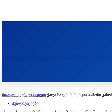
ᲬᲛᲘᲜᲓᲐ ᲞᲐᲕᲚᲔ ᲛᲝᲪᲘᲥᲣᲚᲘᲡ ᲡᲐᲮᲔᲚᲝᲑᲘ
ST. PAUL'S ORTHODOX CHRISTIAN TH
ᲞᲣᲑᲚᲘᲙᲐᲪᲘᲔᲑᲘ
მთავარი
პუბლიკაციები
ქალისა და მამაკაცის სამოსი კა
პუბლიკაციები