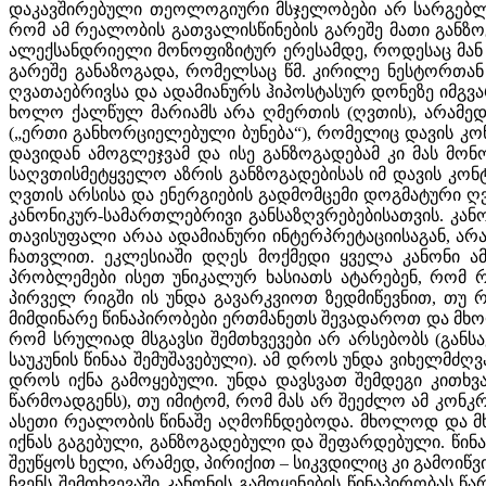
დაკავშირებული თეოლოგიური მსჯელობები არ სარგებლო
რომ ამ რეალობის გათვალისწინების გარეშე მათი განზო
ალექსანდრიელი მონოფიზიტურ ერესამდე, როდესაც მან 
გარეშე განაზოგადა, რომელსაც წმ. კირილე ნესტორთან
ღვათაებრივსა და ადამიანურს ჰიპოსტასურ დონეზე იმგვ
ხოლო ქალწულ მარიამს არა ღმერთის (ღვთის), არამედ ა
(„ერთი განხორციელებული ბუნება“), რომელიც დავის 
დავიდან ამოგლეჯვამ და ისე განზოგადებამ კი მას მონ
საღვთისმეტყველო აზრის განზოგადებისას იმ დავის კონ
ღვთის არსისა და ენერგიების გადმომცემი დოგმატური ღვ
კანონიკურ-სამართლებრივი განსაზღვრებებისათვის. კან
თავისუფალი არაა ადამიანური ინტერპრეტაციისაგან, ა
ჩათვლით. ეკლესიაში დღეს მოქმედი ყველა კანონი ამ
პრობლემები ისეთ უნიკალურ ხასიათს ატარებენ, რომ რა
პირველ რიგში ის უნდა გავარკვიოთ ზედმიწევნით, თუ რა
მიმდინარე წინაპირობები ერთმანეთს შევადაროთ და მხოლ
რომ სრულიად მსგავსი შემთხვევები არ არსებობს (გან
საუკუნის წინაა შემუშავებული). ამ დროს უნდა ვიხელმძ
დროს იქნა გამოყებული. უნდა დავსვათ შემდეგი კითხვა
წარმოადგენს), თუ იმიტომ, რომ მას არ შეეძლო ამ კონკ
ასეთი რეალობის წინაშე აღმოჩნდებოდა. მხოლოდ და მხო
იქნას გაგებული, განზოგადებული და შეფარდებული. წინ
შეუწყოს ხელი, არამედ, პირიქით – სიკვდილიც კი გამოიწვ
ჩვენს შემთხვევაში კანონის გამოყენების წინაპირობას