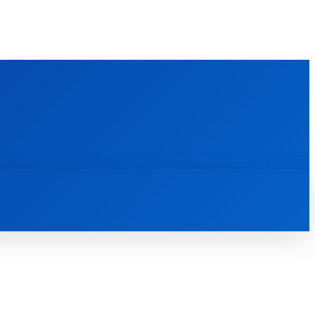
FOREIGN PUBLICATIONS
ᲙᲝᲜᲢᲐᲥᲢᲘ
ᲗᲔᲝᲚᲝᲒᲘᲣᲠᲘ ᲜᲐᲨᲠᲝᲛᲔᲑᲘ
ᲛᲔᲓᲘᲐᲗᲔᲙᲐ
ᲡᲮᲕᲐᲓᲐᲡᲮᲕᲐ
ᲡᲮᲕᲐ