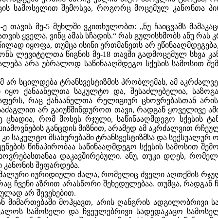
ცის სამოსელით შემოსვა, როგორც მოცემულ კანონთა პი
-ე თავის მე-5 მუხლში ვკითხულობთ: „ნუ ჩაიცვამს მამაკ
თვის ყველა, ვინც ამას სჩადის.“ რას გულისხმობს ანუ რას 
ილად იყოფა, თუმცა ისინი ერთმანეთს არ ეწინააღმდეგებ
 კანონს ლევიტელთა წიგნის მე-18 თავში გადმოცემულ სხვა
ალება არა უბრალოდ საწინააღმდეგო სქესის სამოსით შემ
რომ არ სცილდება ტრანსვესტიზმის პრობლემას, ამ აკრძალ
 იყო ქანაანელთა საკულტო და, შესაძლებელია, საზოგ
აფერს, რაც ქანაანელთა რელიგიურ ცხოვრებასთან არის
ისაძაგლით არ გაიუწმინდუროთ თავი, რადგან ყოველივე ა
არე ცხადია, რომ მოსეს რჯული, საწინააღმდეგო სქესის
სიამოვნების განცდის მიზნით, არამედ ამ აკრძალვით რჩეულ
კი საკულტო მსახურებაში ტრანსვესტიზმსა და სექსუალურ 
მოყენების წინაპირობაა საწინააღმდეგო სქესის სამოსით შ
ვრებასთანაა დაკავშირებული. ანუ, თუკი დღეს, რომელი
 კანონის შეფარდება.
იმალური იურიდიული ძალა, რომელიც ძველი აღთქმის რჯულმა
რაც ჩვენი აზრით არასწორი შეხედულებაა. თუმცა, რადგან
ულად არ შევეხებით.
 მიმართებაში მოჰყავთ, არის ღანგრის ადგილობრივი სა
ვალოს სამოსელი და ჩვეულებრივი სადედაკაცო სამოსელი