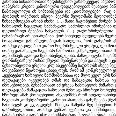
კანონის წინაპირობაში ზედმიწევნით გასარკვევად საჭირო
ღანგრის კრების კანონიკური დადგენილების შესავალ ნაწ
ჩამოთვლილი ის სიმახინჯეები და ცთომილებები, რაც ა
ჰქონდეს ღმერთის იმედი. ბევრნი შეცდომაში შედიოდნე
წინააღმდეგნი არიან ისინი. (…) მათი ჩაგონებით მონებ
სამოსლის ნაცვლად სამამაკაცო სამოსლით იმოსებიან და
დედობრივი ბუნების სამკაულს. (…) დაქორწინებულთა
შესაწირავს არ ეზიარებიან. ქორწინებულ მღვდლებს შეურ
მოყვანილი განსაზღვრებიდან ნათელია, რომ ღანგრის კრ
არამედ გაცილებით უფრო სიღრმისეული ერეტიკული მოძღვრ
იოანე დამასკელი საკუთარ ნაშრომში „მწვალებლობათა შე
აღნიშნავს: „გარდა ზემოხსენებულისა, მასალიელნი სხვ
ქორწინებაზე უარისმთქმელთ შეიწყნარებენ და პატივს-სცემ
მესალინელთა ერესის ცრუ-ასკეტიზმზე საუბრობს ასევე ნე
მოყვანილი წყაროები ცხადყოფს, რომ ამ კონკრეტული ერე
„ევქიტები“) სირიული წარმოშობისაა და მლოცველ ერს ნი
დედაკაცები იკვეცდნენ თმას და მამაკაცთა სამოსს იც
იმოსებოდნენ. შესაბამისად ამ ერესს სამოსელის მიმართ
დედაკაცებს მამაკაცთა სამოსით შემოსვა სწორედ მოჩვენ
სწორედ ამას (მოჩვენებით ასკეტიზმს) რომ ითვალისწინე
საკუთარ კომენტარებში: „კანონი ანათემას განუწესებს (შ
სამოსელს კი უკუაგდებენ. წმინდა მამებმა ზედმიწევნით
ფარისევლობით, არამედ ჭეშმარიტებითა და სიწმინდით, არ
მამაკაცურად გადაცმული ჭეშმარიტად მოღვაწეობდა, ხსნა მ