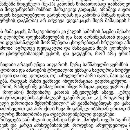
ამებმა მოცემული (მე-13) კანონის წინაპირობად განსაზღ
ტი მოღვაწეობის მიზნით მამაკაცად გადაცმა, არამედ ასე
ათვის სავალდებულო გარემოებას და კანონის მისგან დამ
ერესის დაგმობა) არ იძლევა დედაკაცის მიერ მამაკაცის
 მამაკაცის, მამაკაცისთვის კი ქალის სამოსის ჩაცმის შეს
ლი ელინური დღესასწაულების და მათ აღნიშვნასთან დაკა
 დღესასწაულის მორწმუნეთა ცხოვრებიდან სრულიად ამოღე
ეუძლია, აგრეთვე დედაკაცთა და მამაკაცთა მიერ ელინურ
ო ცხოვრებისათვის უცხოს, და ვადგენთ, რომ არც ერთმ
 ნიღაბი არავინ უნდა აიფაროს. ნურც საწნახელში ყურძნი
იცობითა და ამაოების ტრფიალით ეშმაკის საცთურის მოქმე
იცის და ისე სცოდავს, თუ სასულიერო პირი იყოს, მათ განკვ
ებს, რადგან მასში უამრავი ინფორმაციაა გადმოცემული
ვფიქრობ, რამდენიმე დამატებითი ინფორმაცია კიდევ უფრო ც
 (მილაში)) მიმდინარე კანონს აწყვილებენ ამავე, „ტ
ი ტრადიციების აკრძალვას უკავშირდება: „აქ, როგორც ქ
ლი დროიდან შემორჩენილი.“ ამ განმარტებიდან და კანო
 შესამოსელით და პირიქით) სხვა მოკაზმულობასთან ერთად
როგორც მსახიობობა და თეატრალიზებული დადგმები.
უღრმავდება სამოსლის თემას და წერს: „მარტის თვეში აღ
თვის და კარგი ამინდებისათვის, როდესაც სრულდებოდა მ