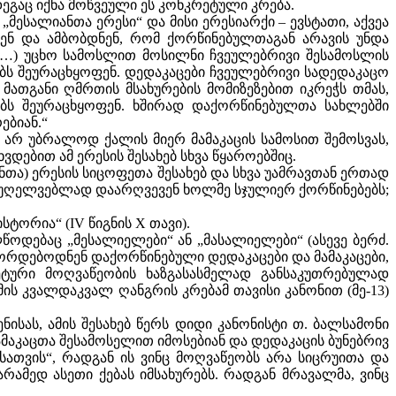
ეგაც იქნა მოწვეული ეს კონკრეტული კრება.
ესალიანთა ერესი“ და მისი ერესიარქი – ევსტათი, აქვეა
ნენ და ამბობდნენ, რომ ქორწინებულთაგან არავის უნდა
 (…) უცხო სამოსლით მოსილნი ჩვეულებრივი შესამოსლის
ებს შეურაცხყოფენ. დედაკაცები ჩვეულებრივი სადედაკაცო
მათგანი ღმრთის მსახურების მომიზეზებით იკრეჭს თმას,
ბს შეურაცხყოფენ. ხშირად დაქორწინებულთა სახლებში
ებიან.“
 არ უბრალოდ ქალის მიერ მამაკაცის სამოსით შემოსვას,
ებით ამ ერესის შესახებ სხვა წყაროებშიც.
თა) ერესის სიცოფეთა შესახებ და სხვა უამრავთან ერთად
 აუღელვებლად დაარღვევენ ხოლმე სჯულიერ ქორწინებებს;
ტორია“ (IV წიგნის X თავი).
წოდებაც „მესალიელები“ ან „მასალიელები“ (ასევე ბერძ.
შორდებოდნენ დაქორწინებული დედაკაცები და მამაკაცები,
სკეტური მოღვაწეობის ხაზგასასმელად განსაკუთრებულად
ის კვალდაკვალ ღანგრის კრებამ თავისი კანონით (მე-13)
ისას, ამის შესახებ წერს დიდი კანონისტი თ. ბალსამონი
მამაკაცთა შესამოსელით იმოსებიან და დედაკაცის ბუნებრივ
ისათვის“, რადგან ის ვინც მოღვაწეობს არა სიცრუითა და
არამედ ასეთი ქებას იმსახურებს. რადგან მრავალმა, ვინც