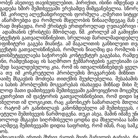
ბენ ასეთივე თავისუფლებით, პირიქით, ისინი იმდენად 
გადება ხშირ შემთხვევაში ერესამდე მიმყვანებელია. სწო
წმ. კირილე ალექსანდრიელის ფორმულა „ღმერთი სიტყვის
 აწარმოებდა და რომლის მსჯელობის წინააღმდეგაც მან
არად მიჯნავდა, რომ ქრისტეს ერთდროულად ღვთაებრივი 
დამიანის (ქრისტეს) მშობლად, წმ. კირილემ ამ გამიჯვ
კონტექსტის გათვალისწინებით, სრულიად მართლმადიდებლ
ოფიზიტური გაგება მიანიჭა. ამ მაგალითის განხილვით 
ტექსტის გათვალისწინებას, რომლის წიაღშიც და რომლის მ
თისმეტყველაება საჭიროებს კონტექსტურ გაგებასა, რამდე
ონი, რამდენადაც ის საღმრთო ჭეშმარიტების ეკლესიაში (
რამედ სავალდებულოც კია, რომ ის ითვალისწინებდეს ყვე
ა თუ იმ კონკრეტული პრობლემის მოგვარების მიზნით იქ
იმე მსგავსის მოძიება თითქმის შეუძლებელია. შესაბამი
 სახის პრობლემის მოგვარებას ისახავდა მიზნად მისი შე
ოდ მათი დამთხვევის შემთხვევაში გამოვიყენოთ მოცემული
საკუთრებით იმ ფაქტორის გათვალისწინებით, რომ დიდი ს
ღვანელოთ იმ ლოგიკით, რაც კანონიკურ სამართალს მთლია
: რატომ არ განიხილავს კანონმდებელი ამ შემთხვევას,
რეტული შემთხვევის წარმოდგენა. თუკი ასეა, მაშინ იმაზ
ლოდ მსგავსი სიღრმისეული ცოდნა და მსჯელობაა საწინდ
ააღმდეგ შემთხვევაში დიდია საფრთხე, რომ იმან, რაც ს
იოს.
 წარმოადგენს ერთის მხრივ ქალის მიერ შარვლის ტარება