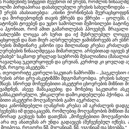
ა რამდენიმე სიტყვით შევეხოთ იმ ერესს, რომლის წინააღმდ
ილში პირდაპირაა დასახელებული ერესის სახელწოდება – „მ
მ ერესს ახასიათებდა: „ისინი ქორწინებას შეურაცხყოფდ
ნ და შორდებოდნენ თავის ქმრებს და ქმრები – ცოლებს.
ი ბატონებს ტოვებენ და უცხო სამოსლით შემოსილები ბატონ
 ჰგონიათ, რომ ამით გამართლებას ჰპოვებენ. მრავალი 
 სახლებში ლოცვა არ სურთ და იქ შესრულებულ ლოცვე
აცხყოფენ და მათ მიერ აღსრულებულ ჟამისწირვებს არ ესწრ
ების მიმდინარე კანონი (და მთლიანად კრება) კრძალავს
ებების წინააღმდეგაა მიმართული. არსებითად იგივეს ვხვდ
სახებ“ საკმაოდ ვრცლად საუბრობს მესალიანთა (მასალიან
ა მრავალსაც უკეთურყოფენ და ცრუიან, კერძოდ კი ყოვლად
ენ, როგოც ასკეტებს.“
ტ. თეოდორიტე კვირელი საკუთარ ნაშრომში – „საეკლესიო ის
სის არსი ცრუ-ასკეტიზმში მდგომარეობდა. ერესის სახელ
შნავს. სწორედ მოჩვენებითი ასკეტური ცხოვრების მიზნით 
ვამდნენ, ასევე მამაკაცებიც და მონებიც საკუთარი ა
 განსაკუთრებული, უნიკალური დამოკიდებულება ჰქონდა. ამ
ებითი ასკეტური მოღვაწეობის გამო აუკრძალა.
ბდა კანონმდებელი (ღანგრის კრება) ამ აკრძალვის დადგენ
ეაჩვენებს) იმ დედაკაცებს, რომლებიც მოღვაწეობის მიზნით 
 სწორად გაუსვეს ხაზი დათქმას „მოჩვენებითი მოღვაწეობ
ა თუ ანათემას არ უნდა გადაეცეს (შეჩვენებულ იქნეს), 
ოიპოვა, როგორც წმ. მელანიამ, წმ. ევგენიამ და სხვებმა.“