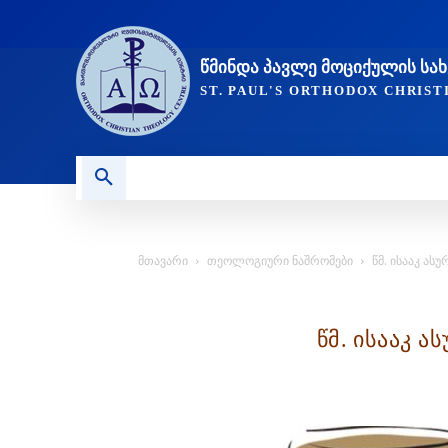
ᲬᲛᲘᲜᲓᲐ ᲞᲐᲕᲚᲔ ᲛᲝᲪᲘᲥᲣᲚᲘᲡ Ს
ST. PAUL'S ORTHODOX CHRIS
ᲞᲣᲑᲚᲘᲙᲐᲪᲘᲔᲑᲘ
ᲥᲠᲘᲡᲢᲘᲐᲜᲝᲑᲐ ᲓᲐ ᲗᲐᲜᲐ
მთავარი
თეოლოგიური ნაშრომები
წმ. ისააკ ას
წმ. ისააკ 