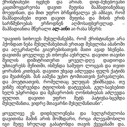
ქრისტიანები იყვნენ და არიან. დიდ-ბუნებოვანი
კაცთმოყვარეობა დავით მეფისა მაჰმადიანებსაც
მოეფინათ, და მით უფრო ბრწყინვალეა ეს ამბავი, რომ
მაჰმადიანები თვით დავით მეფისა და მისის ერის
სარწმუნოებას ერჩოდნენ აღმოსაფხვრელად. –
მაჰმადიანთა მწერალი
ალ-აინი
აი რასა სწერს:
“დავითს სთხოვეს მუსულმანებმა, რომ ქრისტიანეთ არა
ჰქონდათ ნება მუსულმანებთან ერთად შესვლისა აბანოში
და აღეკრძალნა გიაურებისათვის მათი ავად ხსენება.
დავითმა ყოველივე ეს თხოვნა აუსრულა. დავითი თავისი
შვილის დიმიტრითურთ ყოველ-დღე დადიოდა
უმთავრესს მეჩითში, ისმენდა სამეფო ლოცვას და თვით
ყორანის კითხვას. დავითი უხვად აძლევდა ფულს ქატიბს
და მუაძინებს. მან ააშენა უცხო ტომთათვის ქარვასლები,
და პოეტთათვის, რომელთაც ულუფას უნიშნავდა. თუ
ვინმე ისურვებდა ტფილისის დატევებას, გულ-სავსებით
ხელს უპყრობდა და მგზავრობის ღონისძიებას აძლევდა
ფულით. დავითი უფრო მეტს პატივსა-სცემდა
მუსულმანთა, ვიდრე მთავარნი მუსულმანთანი”.
ყოველივე ეს დიდსულოვნება და სულგრძელობა
დავითისა მაშინ არის მომხდარი, როცა ძლევამოსილი
იგი მეფე სრულად გაბატონდა თავის ქვეყანაში და,