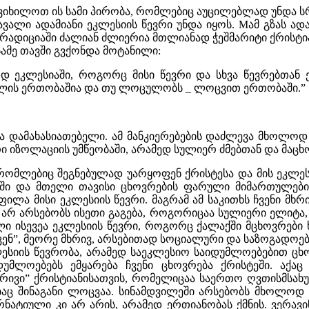
განვიხილოთ ის სამი პირობა, რომლებიც აუცილებლად უნდა 
ვალი ადამიანი ეკლესიის წევრი უნდა იყოს. Mამ გზას ა
დიციაში ძალიან ძლიერია მთლიანად ჭეშმარიტი ქრისტიან
ამე თავში გვქონდა მოტანილი:
დ ეკლესიაში, როგორც მისი წევრი და სხვა წევრებთან ე
არულის ერთობაშია და თუ ლოცულობს _ ლოცვით ერთობაში.”
 დამახასიათებელი. ამ მანკიერებების დაძლევა მხოლოდ
ი იზოლაციის უმწეობაში, არამედ სულიერ ძმებთან და მაც
ომლებიც შეგნებულად უარყოფენ ქრისტესა და მის ეკლესიას,
მეში და მთელი თავისი ცხოვრების ფარული მიმართულები
ფილა მისი ეკლესიის წევრი. მაგრამ ამ საკითხს ჩვენი მხრ
ი არ არსებობს ისეთი გაგება, როგორიცაა სულიერი ელი
ი ისევეა ეკლესიის წევრი, როგორც ქალაქში მცხოვრები 
ნ”, მეორე მხრივ, არსებითად სოციალური და საზოგადოებ
სიის წევრობა, არამედ საეკლესიო საიდუმლოებებით ცხ
იდუმლოებებს ემყარება ჩვენი ცხოვრება ქრისტეში. აქ
რივი” ქრისტიანისათვის, რომელიცაა საერთო ღვთისმსახ
ც შინაგანი ლოცვაა. სინამდვილეში არსებობს მხოლოდ 
ატიული კი არ არის, არამედ ერთიანობას ქმნის. ვერავი