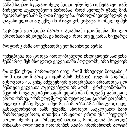
სანამ საუბარს გავაგრძელებდეთ, უმჯობესი იქნება ჯერ 
პირველი აუცილებელი პირობაა, რომ სულიერ გზაზე მიმა
მდგომარეობაში მყოფი შეუდგება. მართლმადიდებლურ ტრა
დავასრულოთ ალექსეი ხომიაკოვის ციტატა, რომელიც მეს
“ვერავინ ცხონდება მარტო. ადამიანი ცხონდება მხოლო
ერთობაში იმყოფება, ეს ნიშნავს, რომ თუ უყვარს, სიყვ
როგორც მამა ალექსანდრე ელჩანინოვი წერს:
“უმეცრება და ცოდვა იზოლირებული ინდივიდებისათვისაა
ჭეშმარიტ მეს მხოლოდ ეკლესიაში პოულობს; არა სულიერ
რა თქმა უნდა, მართალია ისიც, რომ მრავალი მათგანი, რ
რომ თვითონ არც კი იცის ამის შესახებ, გულის სიღრ
აცხოვნოს ის, ვინც ამქვეყნიურ ცხოვრებაში არასოდეს ყო
ჩემთვის ეკლესია აუცილებელი არ არის”. ქრისტიანობაშ
წევრის მოვალეობებისაგან. უდაბნოში მოღვაწე განდეგილ
ერთი მხრივ, “მარტოდმყოფის ლტოლვაა განმარტოებისაკე
სულიერ გზაზე სვლის მეორე პირობაა არა მხოლოდ ეკლე
განსაკუთრებით ხაზს უსვამს, სწორედ საეკლესიო სა
წარმოვიდგინოთ, თითქოს არსებობს ერთი გზა “ჩვეულებ
ხოლო მეორე კი, რჩეულებისათვის, რომელთა მოწოდება
შინაგანი ლოცვითი ცხოვრების გზები ერთმანეთის ალტერნ