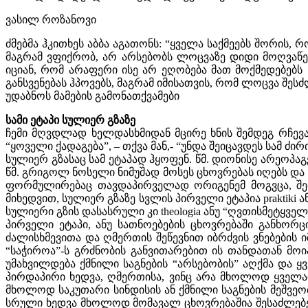
ვასილ როზანოვი
ძმებმა ჰკითხეს აბბა აგათონს: “ყველა საქმეებს შორის,
მაგრამ ვფიქრობ, არ არსებობს ლოცვაზე დიდი მოღვაწე
იციან, რომ არაფერი ისე არ ეღობება მათ მოქმედებებს
განსვენებას ჰპოვებს, მაგრამ იმისათვის, რომ ლოცვა შე
უდაბნოს მამების გამონათქვამები
სამი ეტაპი სულიერ გზაზე
ჩემი მღვდლად ხელდასხმიდან მცირე ხნის შემდეგ რჩევა
“ყოველი ქადაგება”, – თქვა მან,- “უნდა შეიცავდეს სამ ძი
სულიერ გზასაც სამ ეტაპად ჰყოფენ. წმ. დიონისე არეოპა
წმ. გრიგოლ ნოსელი ნიმუშად მოსეს ცხოვრებას იღებს და 
ფორმულირებაც თავდაპირველად ორიგენემ მოგვცა, შემ
მიხედვით, სულიერ გზაზე სვლის პირველი ეტაპია praktiki 
სულიერი გზის დასასრული კი theologia ანუ “ღვთისმეტყველ
პირველი ეტაპი, ანუ სათნოებების ცხოვრებაში განხორც
ძალისხმევითა და ღმერთის შეწევნით იბრძვის ვნებების 
“საჭიროა”-ს გრძნობის განვითარებით ის თანდათან მოიპო
უმახვილდება ქმნილი საგნების “არსებობის” აღქმა და ყვ
პირდაპირი ხედვა, ღმერთისა, ვინც არა მხოლოდ ყველა
მხოლოდ საკუთარი სინდისის ან ქმნილი საგნების მეშვე
სრული ხედვა მხოლოდ მომავალ ცხოვრებაშია შესაძლებელი